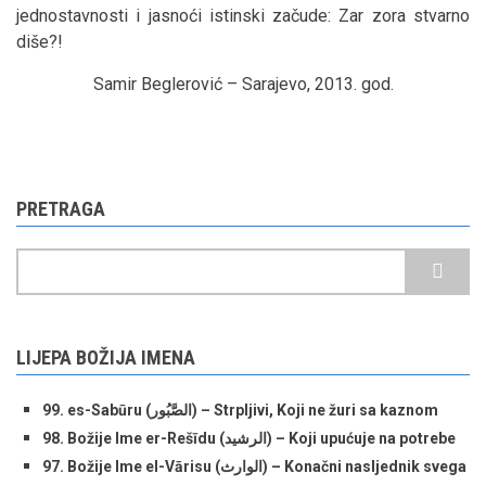
jednostavnosti i jasnoći istinski začude: Zar zora stvarno
diše?!
Samir Beglerović – Sarajevo, 2013. god.
PRETRAGA
Pretraga
LIJEPA BOŽIJA IMENA
99. es-Sabūru (الصَّبُور) – Strpljivi, Koji ne žuri sa kaznom
98. Božije Ime er-Rešīdu (الرشید) – Koji upućuje na potrebe
97. Božije Ime el-Vārisu (الوارث) – Konačni nasljednik svega