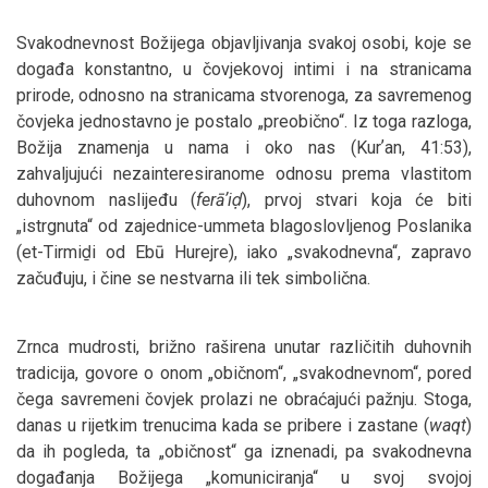
Svakodnevnost Božijega objavljivanja svakoj osobi, koje se
događa konstantno, u čovjekovoj intimi i na stranicama
prirode, odnosno na stranicama stvorenoga, za savremenog
čovjeka jednostavno je postalo „preobično“. Iz toga razloga,
Božija znamenja u nama i oko nas (Kurʼan, 41:53),
zahvaljujući nezainteresiranome odnosu prema vlastitom
duhovnom naslijeđu (
ferāʼiḍ
), prvoj stvari koja će biti
„istrgnuta“ od zajednice-ummeta blagoslovljenog Poslanika
(et-Tirmiḏi od Ebū Hurejre), iako „svakodnevna“, zapravo
začuđuju, i čine se nestvarna ili tek simbolična.
Zrnca mudrosti, brižno raširena unutar različitih duhovnih
tradicija, govore o onom „običnom“, „svakodnevnom“, pored
čega savremeni čovjek prolazi ne obraćajući pažnju. Stoga,
danas u rijetkim trenucima kada se pribere i zastane (
waqt
)
da ih pogleda, ta „običnost“ ga iznenadi, pa svakodnevna
događanja Božijega „komuniciranja“ u svoj svojoj