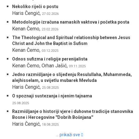
Nekoliko riječi o postu
Haris Čengić
,
27.02.2026
Metodologije izračuna namaskih vaktova i početka posta
Kenan Čemo
,
23.02.2026
The Theological and Spiritual relationship between Jesus
Christ and John the Baptist in Sufism
Kenan Čemo
,
03.12.2025
Odnos sufizma i religije perenijalista
Kenan Čemo, Orhan Jašić
,
09.11.2025
Jedno razmišljanje o slijeđenju Resulullaha, Muhammeda,
alejhisselam, u svijetlu mubarek Mevluda
Haris Čengić
,
25.08.2025
O spoznaji sustezanja i njenim tajnama
25.08.2025
Razmišljanje o historiji vjere i duhovne tradicije stanovnika
Bosne i Hercegovine ''Dobrih Bošnjana''
Haris Čengić
,
18.08.2025
... prikaži sve