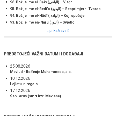
96. Božije Ime el-Bākī (الباقی) – Vječni
95. Božije Ime el-Bedī’u (البدیع) – Besprimjerni Tvorac
94. Božije Ime el-Hādī (الهادی) – Koji upućuje
93. Božije Ime en-Nūru (النور) – Svjetlo
...prikaži sve
PREDSTOJEĆI VAŽNI DATUMI I DOGAĐAJI
25.08.2026
Mevlud - Rođenje Muhammeda, a.s.
10.12.2026
Lejletu-r-regaib
17.12.2026
Šebi-arus (smrt hzr. Mevlane)