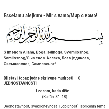
Esselamu alejkum - Mir s vama/Мир с вама!
S imenom Allaha, Boga jedinoga, Svemilosnog,
Samilosnog/С именом Аллаха, Бога јединога,
Свемилосног, Самилосног!
Blistavi topaz jedne skrivene mudrosti – O
JEDNOSTAVNOSTI
I zorom, kada diše ...
(Kur’ān: 81: 18)
Jednostavnost, svakodnevnost i „običnost“ ispričanih tema