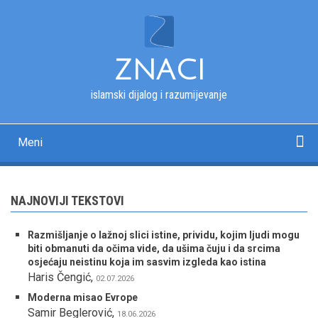
Skip
to
main
content
ZNACI
islamski dijalog i razumijevanje
Meni
Main
navigation
Početna
Kur'an
Esmau-l-husna
Tekstovi
Pitanja i odgovori
Fotografije
Rječnik
O nama
NAJNOVIJI TEKSTOVI
Razmišljanje o lažnoj slici istine, prividu, kojim ljudi mogu
biti obmanuti da očima vide, da ušima čuju i da srcima
osjećaju neistinu koja im sasvim izgleda kao istina
Haris Čengić
,
02.07.2026
Moderna misao Evrope
Samir Beglerović
,
18.06.2026