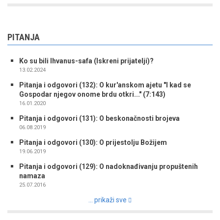
PITANJA
Ko su bili Ihvanus-safa (Iskreni prijatelji)?
13.02.2024
Pitanja i odgovori (132): O kur'anskom ajetu "I kad se
Gospodar njegov onome brdu otkri..." (7:143)
16.01.2020
Pitanja i odgovori (131): O beskonačnosti brojeva
06.08.2019
Pitanja i odgovori (130): O prijestolju Božijem
19.06.2019
Pitanja i odgovori (129): O nadoknađivanju propuštenih
namaza
25.07.2016
... prikaži sve