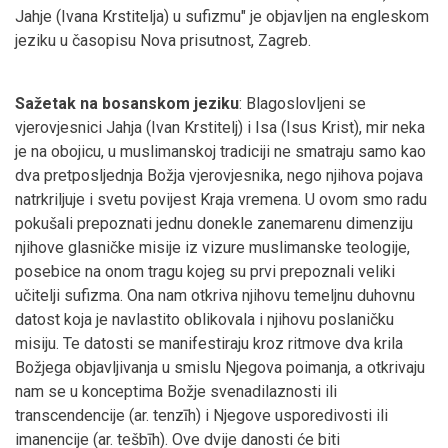
Jahje (Ivana Krstitelja) u sufizmu" je objavljen na engleskom
jeziku u časopisu Nova prisutnost, Zagreb.
Sažetak na bosanskom jeziku
: Blagoslovljeni se
vjerovjesnici Jahja (Ivan Krstitelj) i Isa (Isus Krist), mir neka
je na obojicu, u muslimanskoj tradiciji ne smatraju samo kao
dva pretposljednja Božja vjerovjesnika, nego njihova pojava
natrkriljuje i svetu povijest Kraja vremena. U ovom smo radu
pokušali prepoznati jednu donekle zanemarenu dimenziju
njihove glasničke misije iz vizure muslimanske teologije,
posebice na onom tragu kojeg su prvi prepoznali veliki
učitelji sufizma. Ona nam otkriva njihovu temeljnu duhovnu
datost koja je navlastito oblikovala i njihovu poslaničku
misiju. Te datosti se manifestiraju kroz ritmove dva krila
Božjega objavljivanja u smislu Njegova poimanja, a otkrivaju
nam se u konceptima Božje svenadilaznosti ili
transcendencije (ar. tenzīh) i Njegove usporedivosti ili
imanencije (ar. tešbīh). Ove dvije danosti će biti