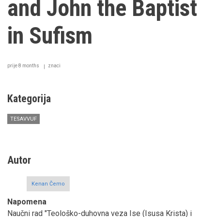
and John the Baptist
in Sufism
prije 8 months
znaci
Kategorija
TESAVVUF
Autor
Kenan Čemo
Napomena
Naučni rad "Teološko-duhovna veza Ise (Isusa Krista) i