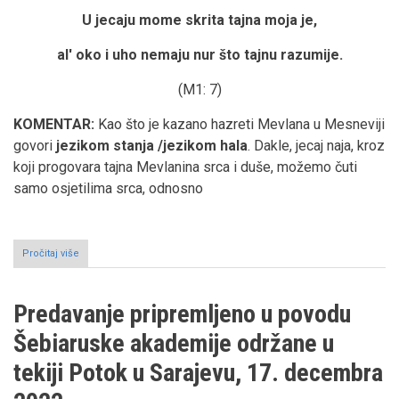
U jecaju mome skrita tajna moja je,
al' oko i uho nemaju nur što tajnu razumije.
(M1: 7)
KOMENTAR:
Kao što je kazano hazreti Mevlana u Mesneviji
govori
jezikom stanja /jezikom hala
. Dakle, jecaj naja, kroz
koji progovara tajna Mevlanina srca i duše, možemo čuti
samo osjetilima srca, odnosno
Pročitaj više
o
"Putovanje
sa
hazreti
Predavanje pripremljeno u povodu
Mevlanom"
-
Šebiaruske akademije održane u
Ders
3
tekiji Potok u Sarajevu, 17. decembra