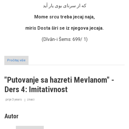
که از سرنای بوی یار آید
Mome srcu treba jecaj naja,
miris Dosta širi se iz njegova jecaja.
(Dīvān-i Šems: 699/ 1)
Pročitaj više
o
"Putovanje
sa
hazreti
"Putovanje sa hazreti Mevlanom" -
Mevlanom"
-
Ders 4: Imitativnost
Ders
5:
Mevlanino
prije 3 years
znaci
razumijevanje
muzike
Autor