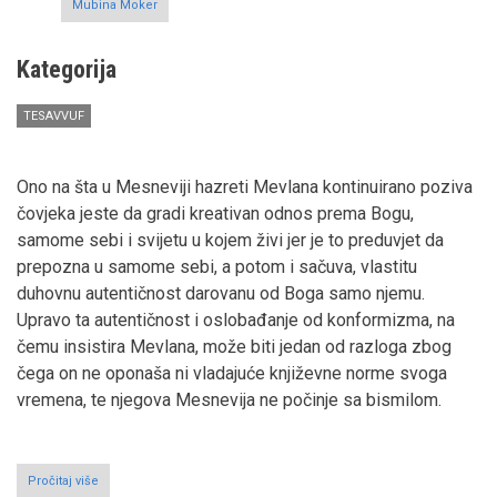
Mubina Moker
Kategorija
TESAVVUF
Ono na šta u Mesneviji hazreti Mevlana kontinuirano poziva
čovjeka jeste da gradi kreativan odnos prema Bogu,
samome sebi i svijetu u kojem živi jer je to preduvjet da
prepozna u samome sebi, a potom i sačuva, vlastitu
duhovnu autentičnost darovanu od Boga samo njemu.
Upravo ta autentičnost i oslobađanje od konformizma, na
čemu insistira Mevlana, može biti jedan od razloga zbog
čega on ne oponaša ni vladajuće književne norme svoga
vremena, te njegova Mesnevija ne počinje sa bismilom.
Pročitaj više
o