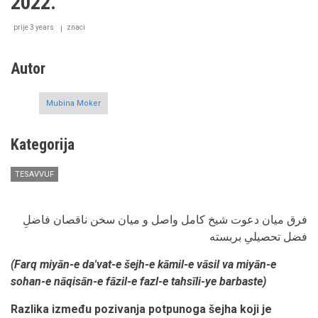
2022.
prije 3 years
znaci
Autor
Mubina Moker
Kategorija
TESAVVUF
فرق میان دعوت شیخ کامل واصل و میان سخن ناقصان فاضلِ
فضل تحصیلیِ بربسته
(Farq miyān-e da'vat-e šejh-e kāmil-e vāsil va miyān-e
sohan-e nāqisān-e fāzil-e fazl-e tahsīli-ye barbaste)
Razlika između pozivanja potpunoga šejha koji je