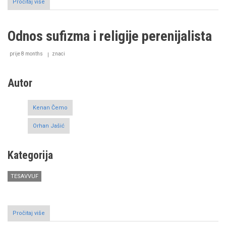
Pročitaj više
o
The
Theological
and
Odnos sufizma i religije perenijalista
Spiritual
relationship
between
prije 8 months
znaci
Jesus
Christ
and
Autor
John
the
Baptist
Kenan Čemo
in
Sufism
Orhan Jašić
Kategorija
TESAVVUF
Pročitaj više
o
Odnos