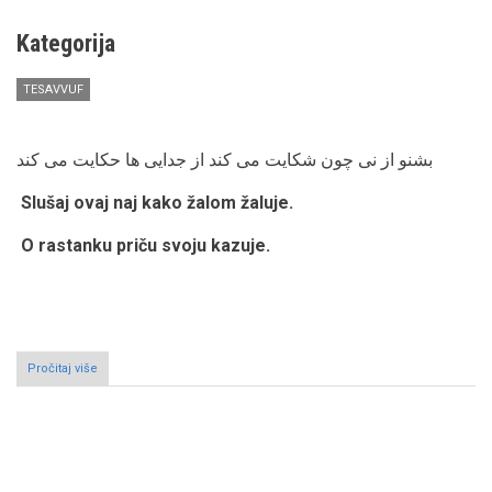
Kategorija
TESAVVUF
بشنو از نی چون شکایت می کند از جدایی ها حکایت می کند
Slušaj ovaj naj kako žalom žaluje.
O rastanku priču svoju kazuje.
Pročitaj više
o
"Putovanje
sa
hazreti
Mevlanom"
Pagination
-
Ders