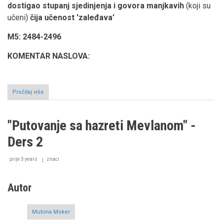
dostigao stupanj sjedinjenja i govora manjkavih
(koji su
učeni)
čija učenost 'zaleđava'
M5: 2484-2496
KOMENTAR NASLOVA:
Pročitaj više
o
Predavanje
pripremljeno
u
"Putovanje sa hazreti Mevlanom" -
povodu
Šebiaruske
Ders 2
akademije
održane
u
prije 3 years
znaci
tekiji
Potok
u
Autor
Sarajevu,
17.
decembra
Mubina Moker
2022.