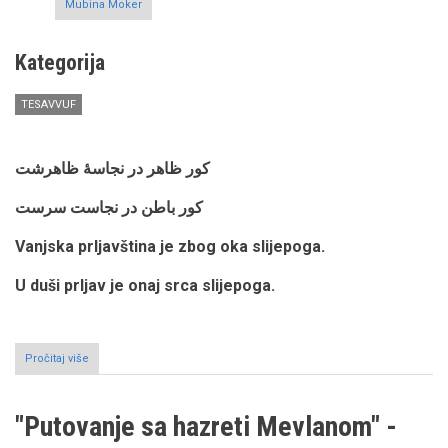
Mubina Moker
Kategorija
TESAVVUF
کور ظاهر در نجاسۀ ظاهرشت
کور باطن در نجاست سرست
Vanjska prljavština je zbog oka slijepoga.
U duši prljav je onaj srca slijepoga.
Pročitaj više
o
"Putovanje
sa
hazreti
"Putovanje sa hazreti Mevlanom" -
Mevlanom"
-