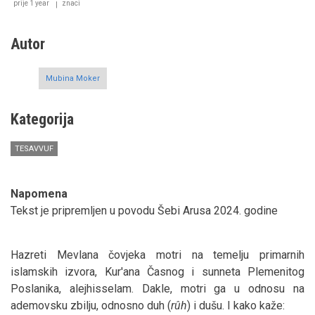
prije 1 year
znaci
Autor
Mubina Moker
Kategorija
TESAVVUF
Napomena
Tekst je pripremljen u povodu Šebi Arusa 2024. godine
Hazreti Mevlana čovjeka motri na temelju primarnih
islamskih izvora, Kur'ana Časnog i sunneta Plemenitog
Poslanika, alejhisselam. Dakle, motri ga u odnosu na
ademovsku zbilju, odnosno duh (
rûh
) i dušu. I kako kaže: