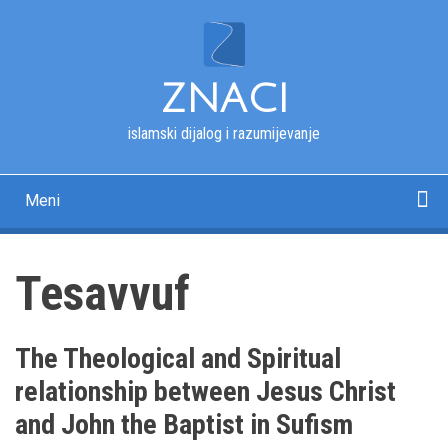
Skip
to
main
content
ZNACI
islamski dijalog i razumijevanje
Meni
Main
navigation
Početna
Kur'an
Esmau-l-husna
Tekstovi
Pitanja i odgovori
Fotografije
Rječnik
O nama
Tesavvuf
The Theological and Spiritual
relationship between Jesus Christ
and John the Baptist in Sufism