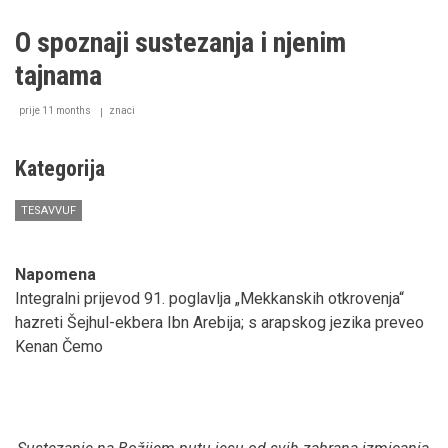
sufizma
i
O spoznaji sustezanja i njenim
religije
perenijalista
tajnama
prije 11 months
znaci
Kategorija
TESAVVUF
Napomena
Integralni prijevod 91. poglavlja „Mekkanskih otkrovenja“
hazreti Šejhul-ekbera Ibn Arebija; s arapskog jezika preveo
Kenan Čemo