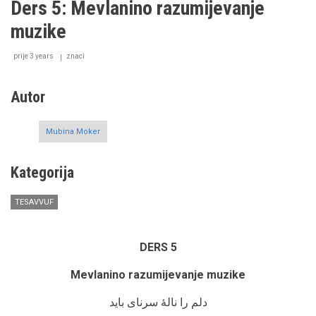
Ders 5: Mevlanino razumijevanje
Ders
6:
muzike
O
značenju
prije 3 years
vanjske
znaci
i
unutarnje
Autor
čistoće
Mubina Moker
Kategorija
TESAVVUF
DERS 5
Mevlanino razumijevanje muzike
دلم را نالۀ سرنای باید