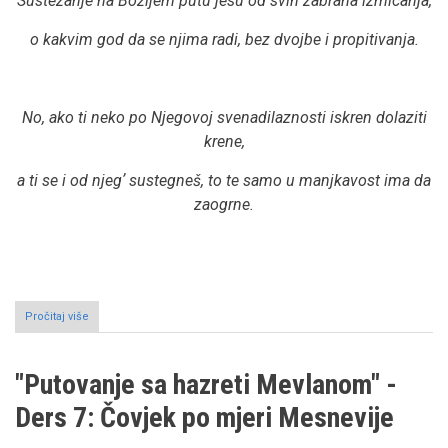
Sustezanje na Božijem putu jesu od svih zabrana izmicanja,
o kakvim god da se njima radi, bez dvojbe i propitivanja.
No, ako ti neko po Njegovoj svenadilaznosti iskren dolaziti
krene,
a ti se i od njegʼ sustegneš, to te samo u manjkavost ima da
zaogrne.
Pročitaj više
o
O
spoznaji
sustezanja
"Putovanje sa hazreti Mevlanom" -
i
njenim
Ders 7: Čovjek po mjeri Mesnevije
tajnama