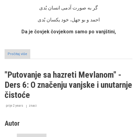
گر به صورت آدمی انسان بُدی
احمد و بو جهل، خود یکسان بُدی
Da je čovjek čovjekom samo po vanjštini,
Pročitaj više
o
"Putovanje
sa
hazreti
"Putovanje sa hazreti Mevlanom" -
Mevlanom"
-
Ders 6: O značenju vanjske i unutarnje
Ders
7:
čistoće
Čovjek
po
prije 2 years
mjeri
znaci
Mesnevije
Autor