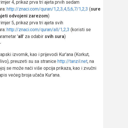
imjer 4, prikaz prva tri ajeta prvih sedam
ura:
http://znaci.com/quran/1,2,3,4,5,6,7/1,2,3
(
sure
 ajeti odvojeni zarezom
)
imjer 5, prikaz prva tri ajeta svih
ura:
http://znaci.com/quran/all/1,2,3
(koristi se
rametar '
all
' za odabir
svih sura
)
-
apski izvornik, kao i prijevodi Kur'ana (Korkut,
ivo), preuzeti su sa stranice
http://tanzil.net
, na
joj se može naći više opcija prikaza, kao i zvučni
apis većeg broja učača Kur'ana.