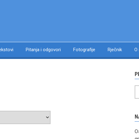
ekstovi
Pitanja i odgovori
Fotografije
Rječnik
O
P
P
N
Os
gr