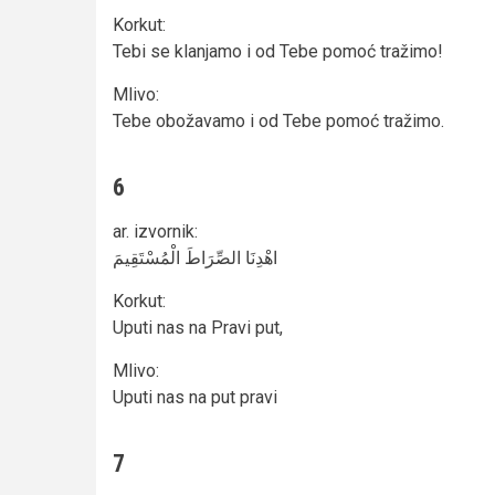
Korkut
:
Tebi se klanjamo i od Tebe pomoć tražimo!
Mlivo
:
Tebe obožavamo i od Tebe pomoć tražimo.
6
ar. izvornik
:
اهْدِنَا الصِّرَاطَ الْمُسْتَقِيمَ
Korkut
:
Uputi nas na Pravi put,
Mlivo
:
Uputi nas na put pravi
7