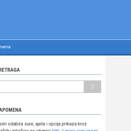
 nama
RETRAGA
retraga
APOMENA
im odabira sure, ajeta i opcija prikaza kroz
afički interfejs na stranici
http://znaci.com/quran
,