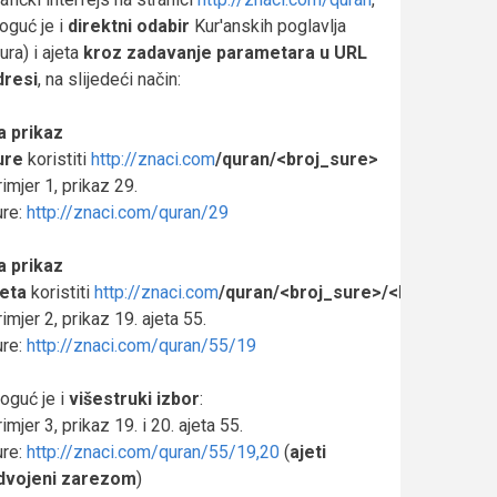
oguć je i
direktni odabir
Kur'anskih poglavlja
ura) i ajeta
kroz zadavanje
parametara u URL
dresi
, na slijedeći način:
a prikaz
ure
koristiti
http://znaci.com
/quran/<broj_sure>
imjer 1, prikaz 29.
ure:
http://znaci.com/quran/29
a prikaz
jeta
koristiti
http://znaci.com
/quran/<broj_sure>/<broj_ajeta>
imjer 2, prikaz 19. ajeta 55.
ure:
http://znaci.com/quran/55/19
oguć je i
višestruki izbor
:
imjer 3, prikaz 19. i 20. ajeta 55.
ure:
http://znaci.com/quran/55/19,20
(
ajeti
dvojeni zarezom
)