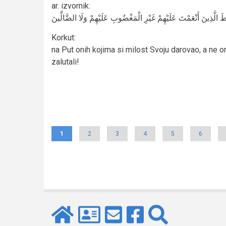
ar. izvornik
:
الَّذِينَ أَنْعَمْتَ عَلَيْهِمْ غَيْرِ الْمَغْضُوبِ عَلَيْهِمْ وَلَا الضَّالِّينَ
Korkut
:
na Put onih kojima si milost Svoju darovao, a ne oni
zalutali!
Pagination
Current
1
Page
2
Page
3
Page
4
Page
5
Page
6
page