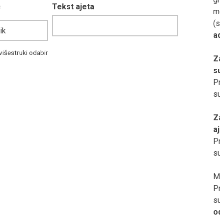
c
Tekst ajeta
m
(s
a
višestruki odabir
Z
s
Pr
s
Z
a
Pr
s
M
Pr
s
o