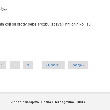
صِرَاطَ 
h koji su protiv sebe srdžbu izazvali, niti onih koji su
Page
7
Page
8
Page
9
…
Next
Slijedeća ›
Last
Zadnja »
page
page
< Znaci : Sarajevo : Bosna i Hercegovina : 2001 >