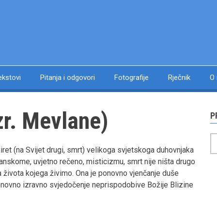
ekstovi
Pitanja i odgovori
Fotografije
Rječnik
O
zr. Mevlane)
P
P
ret (na Svijet drugi, smrt) velikoga svjetskoga duhovnjaka
nskome, uvjetno rečeno, misticizmu, smrt nije ništa drugo
ija života kojega živimo. Ona je ponovno vjenčanje duše
onovno izravno svjedočenje neprispodobive Božije Blizine