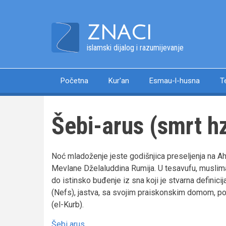
Skip
to
ZNACI
main
content
islamski dijalog i razumijevanje
Početna
Kur'an
Esmau-l-husna
T
Main
navigation
Šebi-arus (smrt h
Noć mladoženje jeste godišnjica preseljenja na Ahi
Mevlane Dželaluddina Rumija. U tesavufu, muslima
do istinsko buđenje iz sna koji je stvarna definic
(Nefs), jastva, sa svojim praiskonskim domom, p
(el-Kurb).
Šebi arus