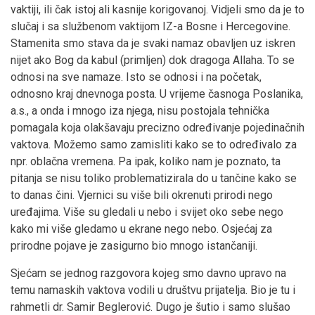
vaktiji, ili čak istoj ali kasnije korigovanoj. Vidjeli smo da je to
slučaj i sa službenom vaktijom IZ-a Bosne i Hercegovine.
Stamenita smo stava da je svaki namaz obavljen uz iskren
nijet ako Bog da kabul (primljen) dok dragoga Allaha. To se
odnosi na sve namaze. Isto se odnosi i na početak,
odnosno kraj dnevnoga posta. U vrijeme časnoga Poslanika,
a.s., a onda i mnogo iza njega, nisu postojala tehnička
pomagala koja olakšavaju precizno određivanje pojedinačnih
vaktova. Možemo samo zamisliti kako se to određivalo za
npr. oblačna vremena. Pa ipak, koliko nam je poznato, ta
pitanja se nisu toliko problematizirala do u tančine kako se
to danas čini. Vjernici su više bili okrenuti prirodi nego
uređajima. Više su gledali u nebo i svijet oko sebe nego
kako mi više gledamo u ekrane nego nebo. Osjećaj za
prirodne pojave je zasigurno bio mnogo istančaniji.
Sjećam se jednog razgovora kojeg smo davno upravo na
temu namaskih vaktova vodili u društvu prijatelja. Bio je tu i
rahmetli dr. Samir Beglerović. Dugo je šutio i samo slušao