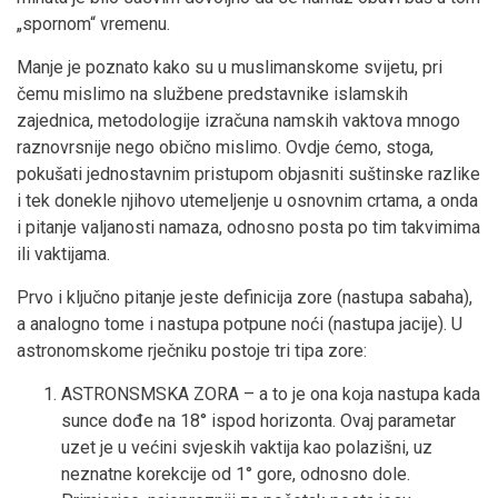
„spornom“ vremenu.
Manje je poznato kako su u muslimanskome svijetu, pri
čemu mislimo na službene predstavnike islamskih
zajednica, metodologije izračuna namskih vaktova mnogo
raznovrsnije nego obično mislimo. Ovdje ćemo, stoga,
pokušati jednostavnim pristupom objasniti suštinske razlike
i tek donekle njihovo utemeljenje u osnovnim crtama, a onda
i pitanje valjanosti namaza, odnosno posta po tim takvimima
ili vaktijama.
Prvo i ključno pitanje jeste definicija zore (nastupa sabaha),
a analogno tome i nastupa potpune noći (nastupa jacije). U
astronomskome rječniku postoje tri tipa zore:
ASTRONSMSKA ZORA – a to je ona koja nastupa kada
sunce dođe na 18° ispod horizonta. Ovaj parametar
uzet je u većini svjeskih vaktija kao polazišni, uz
neznatne korekcije od 1° gore, odnosno dole.