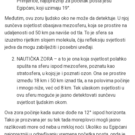
Primjerice, najoprezniji za početak posta jesu
Egipćani, koji uzimaju 19°.
Međutim, ovu zoru ljudsko oko ne može da detektuje. U njoj
sunčeva svjetlost obasjava mezosferu, koja se prostire na
udaljenosti od 50 km pa naviše od tla. To je sfera sa
izuzetno rijetkim slojem molekula, čiju refleksiju svjetlosti
jedva da mogu zabilježiti i posebni uređaji.
NAUTIČKA ZORA – a to je ona koja svjetlost polahko
spušta na sferu ispod mezosfere, poznatu kao
stratosfera, u kojoj je i poznati ozon. Ona se prostire
između 18 km i 50 km iznad tla, a na polovima počinje
i mnogo niže, već od 8 km. Tek ulaskom svjetlosti u
ovu sferu moguće je jasno detektovati sunčevu
svjetlost ljudskim okom.
Ova zora počinje kada sunce dođe na 12° ispod horizonta.
Tako je prozvana jer su tek tada moreplovci mogli jasno
razlikovati more od neba u mrkloj noći. Ukoliko su Egipćani
najoprezniji u određivanju vremena početka posta, onda je