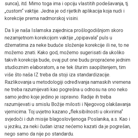
sunca), itd. Mimo toga ima i opciju vlastitih podešavanja, tj.
„custom“ vaktije. Jedna je od rijetkih aplikacija koja nudi i
korekcije prema nadmorskoj visini.
Da li je naša Islamska zajednica prošlogodišnjom skoro
nezamjetnom korekcijom vaktije „opipavala“ puls u
džematima za neke buduće složenije korekcije ili ne, to ne
možemo znati. Kako god, možemo sugerisati da ukoliko
takvih korekcija bude, ovaj put one budu propraćene jednim
studioznim elaboratom, a ne tek šturim saopštenjem, tim
više što naša IZ treba da stoji iza standardizacije.
Razlikovanja u metodologiji određivanja namaskih vremena
ne treba razumijevati kao pogrešna u odnosu na ono neko
samo jedno koje jedino je ispravno. Radije ih treba
razumijevati u smislu Božije milosti i Njegovog olakšavanja
vjernicima. Toj uvjetno kazano „fleksibilnosti u okvirima“
svjedoči i duh misije blagoslovljenoga Poslanika, a.s. Kao i
u jeziku, za neki čudan izraz nećemo kazati da je pogrešan,
nego samo da nije po standardu.