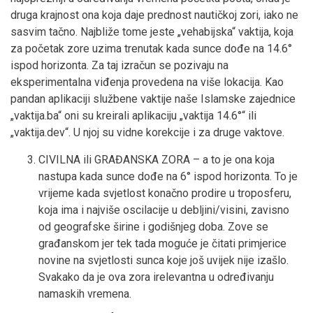
druga krajnost ona koja daje prednost nautičkoj zori, iako ne
sasvim tačno. Najbliže tome jeste „vehabijska“ vaktija, koja
za početak zore uzima trenutak kada sunce dođe na 14.6°
ispod horizonta. Za taj izračun se pozivaju na
eksperimentalna viđenja provedena na više lokacija. Kao
pandan aplikaciji službene vaktije naše Islamske zajednice
„vaktija.ba“ oni su kreirali aplikaciju „vaktija 14.6°“ ili
„vaktija.dev“. U njoj su vidne korekcije i za druge vaktove.
CIVILNA ili GRAĐANSKA ZORA – a to je ona koja
nastupa kada sunce dođe na 6° ispod horizonta. To je
vrijeme kada svjetlost konačno prodire u troposferu,
koja ima i najviše oscilacije u debljini/visini, zavisno
od geografske širine i godišnjeg doba. Zove se
građanskom jer tek tada moguće je čitati primjerice
novine na svjetlosti sunca koje još uvijek nije izašlo.
Svakako da je ova zora irelevantna u određivanju
namaskih vremena.