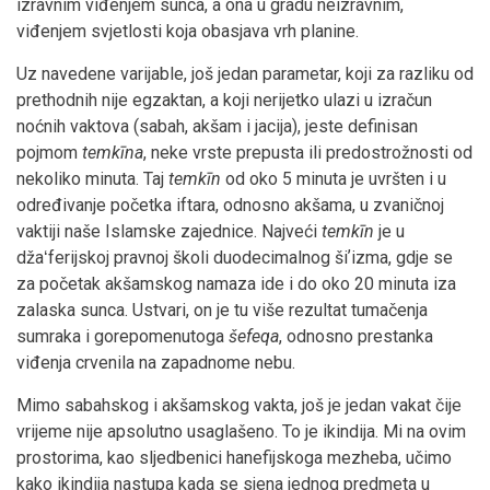
izravnim viđenjem sunca, a ona u gradu neizravnim,
viđenjem svjetlosti koja obasjava vrh planine.
Uz navedene varijable, još jedan parametar, koji za razliku od
prethodnih nije egzaktan, a koji nerijetko ulazi u izračun
noćnih vaktova (sabah, akšam i jacija), jeste definisan
pojmom
temkīna
, neke vrste prepusta ili predostrožnosti od
nekoliko minuta. Taj
temkīn
od oko 5 minuta je uvršten i u
određivanje početka iftara, odnosno akšama, u zvaničnoj
vaktiji naše Islamske zajednice. Najveći
temkīn
je u
džaʻferijskoj pravnoj školi duodecimalnog šiʼizma, gdje se
za početak akšamskog namaza ide i do oko 20 minuta iza
zalaska sunca. Ustvari, on je tu više rezultat tumačenja
sumraka i gorepomenutoga
šefeqa
, odnosno prestanka
viđenja crvenila na zapadnome nebu.
Mimo sabahskog i akšamskog vakta, još je jedan vakat čije
vrijeme nije apsolutno usaglašeno. To je ikindija. Mi na ovim
prostorima, kao sljedbenici hanefijskoga mezheba, učimo
kako ikindija nastupa kada se sjena jednog predmeta u