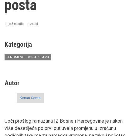
posta
prije 5 months
znaci
Kategorija
FENOMENOLOGIJA ISLAMA
Autor
Kenan Čemo
Uoči prošlog ramazana IZ Bosne i Hercegovine je nakon
više desetljeća po prvi put uvela promjenu u izračunu
godišnjih takvima za namaska vremena, pa tako i početak