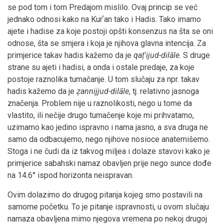
se pod tom i tom Predajom mislilo. Ovaj princip se već
jednako odnosi kako na Kurʼan tako i Hadis. Tako imamo
ajete i hadise za koje postoji opšti konsenzus na šta se oni
odnose, šta se smjera i koja je njihova glavna intencija. Za
primjerice takav hadis kažemo da je
qaṭʻijud-dilāle
. S druge
strane su ajeti i hadisi, a onda i ostale predaje, za koje
postoje raznolika tumačanje. U tom slučaju za npr. takav
hadis kažemo da je
ẓannijjud-dilāle
, tj. relativno jasnoga
značenja. Problem nije u raznolikosti, nego u tome da
vlastito, ili nečije drugo tumačenje koje mi prihvatamo,
uzimamo kao jedino ispravno i nama jasno, a sva druga ne
samo da odbacujemo, nego njihove nosioce anatemišemo.
Stoga i ne čudi da iz takvog miljea i dolaze stavovi kako je
primjerice sabahski namaz obavljen prije nego sunce dođe
na 14.6° ispod horizonta neispravan.
Ovim dolazimo do drugog pitanja kojeg smo postavili na
samome početku. To je pitanje ispravnosti, u ovom slučaju
namaza obavljena mimo njegova vremena po nekoj drugoj