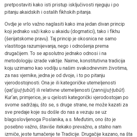
pretpostaviti kako isti pristup isključivosti njeguju i po
pitanju akaidskih i ostalih fikhskih pitanja.
Ovdje je vrlo važno naglasiti kako ima jedan divan princip
koji jednako važi kako u akaidu (dogmatici), tako i fikhu
(šerijatskome pravu). Taj princip je okosnica ne samo
vlastitoga razumijevanja, nego i odnošenja prema
drugačijem. To se apsolutno jednako odnosi i na
metodologiju izrade vaktije. Naime, konstitutivna tradicija
koju uzimamo kao vodilju u našim svakodnevnim životima,
za nas vjernike, jedna je od dvoje, i to po pitanju
vjerodostojnosti. Ona je ili kategoričke utemeljenosti
(
qaṭʻijjuṯ-ṯubūt
) ili relativne utemeljenosti (
ẓannijjuṯ-ṯubūt
).
Kurʼan, primjerice, je u cjelosti kategorički vjerodostojan po
svome sadržaju, što se, s druge strane, ne može kazati za
sve predaje koje su došle do nas a vezuju se uz
blagoslovljenoga Poslanika, a.s. Međutim, ono što je
posebno važno, štaviše itekako prevažno, a stalno nam
izmiče, jeste tumačenje te Tradicije. Drugačije kazano, na šta