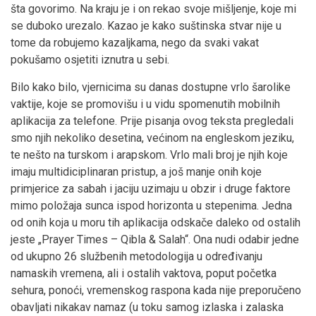
šta govorimo. Na kraju je i on rekao svoje mišljenje, koje mi
se duboko urezalo. Kazao je kako suštinska stvar nije u
tome da robujemo kazaljkama, nego da svaki vakat
pokušamo osjetiti iznutra u sebi.
Bilo kako bilo, vjernicima su danas dostupne vrlo šarolike
vaktije, koje se promovišu i u vidu spomenutih mobilnih
aplikacija za telefone. Prije pisanja ovog teksta pregledali
smo njih nekoliko desetina, većinom na engleskom jeziku,
te nešto na turskom i arapskom. Vrlo mali broj je njih koje
imaju multidiciplinaran pristup, a još manje onih koje
primjerice za sabah i jaciju uzimaju u obzir i druge faktore
mimo položaja sunca ispod horizonta u stepenima. Jedna
od onih koja u moru tih aplikacija odskače daleko od ostalih
jeste „Prayer Times – Qibla & Salah“. Ona nudi odabir jedne
od ukupno 26 službenih metodologija u određivanju
namaskih vremena, ali i ostalih vaktova, poput početka
sehura, ponoći, vremenskog raspona kada nije preporučeno
obavljati nikakav namaz (u toku samog izlaska i zalaska