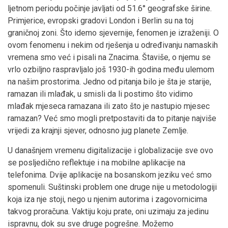
ljetnom periodu počinje javljati od 51.6° geografske širine.
Primjerice, evropski gradovi London i Berlin su na toj
graničnoj zoni. Što idemo sjevernije, fenomen je izraženiji. O
ovom fenomenu i nekim od rješenja u određivanju namaskih
vremena smo već i pisali na Znacima. Štaviše, o njemu se
vrlo ozbiljno raspravljalo još 1930-ih godina među ulemom
na našim prostorima. Jedno od pitanja bilo je šta je starije,
ramazan ili mlađak, u smisli da li postimo što vidimo
mlađak mjeseca ramazana ili zato što je nastupio mjesec
ramazan? Već smo mogli pretpostaviti da to pitanje najviše
vrijedi za krajnji sjever, odnosno jug planete Zemlje.
U današnjem vremenu digitalizacije i globalizacije sve ovo
se posljedično reflektuje i na mobilne aplikacije na
telefonima. Dvije aplikacije na bosanskom jeziku već smo
spomenuli. Suštinski problem one druge nije u metodologiji
koja iza nje stoji, nego u njenim autorima i zagovornicima
takvog proračuna. Vaktiju koju prate, oni uzimaju za jedinu
ispravnu, dok su sve druge pogrešne. Možemo