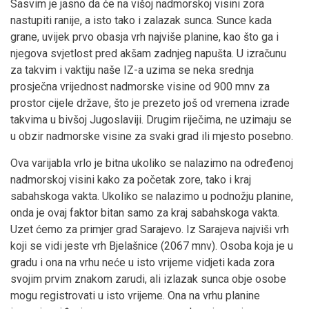
Sasvim je jasno da će na višoj nadmorskoj visini zora
nastupiti ranije, a isto tako i zalazak sunca. Sunce kada
grane, uvijek prvo obasja vrh najviše planine, kao što ga i
njegova svjetlost pred akšam zadnjeg napušta. U izračunu
za takvim i vaktiju naše IZ-a uzima se neka srednja
prosječna vrijednost nadmorske visine od 900 mnv za
prostor cijele države, što je prezeto još od vremena izrade
takvima u bivšoj Jugoslaviji. Drugim riječima, ne uzimaju se
u obzir nadmorske visine za svaki grad ili mjesto posebno.
Ova varijabla vrlo je bitna ukoliko se nalazimo na određenoj
nadmorskoj visini kako za početak zore, tako i kraj
sabahskoga vakta. Ukoliko se nalazimo u podnožju planine,
onda je ovaj faktor bitan samo za kraj sabahskoga vakta.
Uzet ćemo za primjer grad Sarajevo. Iz Sarajeva najviši vrh
koji se vidi jeste vrh Bjelašnice (2067 mnv). Osoba koja je u
gradu i ona na vrhu neće u isto vrijeme vidjeti kada zora
svojim prvim znakom zarudi, ali izlazak sunca obje osobe
mogu registrovati u isto vrijeme. Ona na vrhu planine