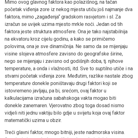
Mimo ovog glavnog faktora kao polazišnog, na tačan
početak viđenja zore iz nekog mjesta utiču još najmanje dva
faktora, mimo „zagađenja“ gradskom rasvjetom i sl. Za
izračun se uvijek uzima mjesto mrkle noći. Jedan od tih
faktora jeste struktura atmosfere. Ona je tako najstabilnija
na ekvatoru kroz cijelu godinu, a kako se primičemo
polovima, ona je sve dinamičnija. Ne samo da se mijenjaju
visine slojeva atmosfere zavisno do geografske širine,
nego se mijenjaju i zavisno od godišnjih doba, tj. njihove
temperature, a onda i vlažnosti, itd. Sve to suptilno utiče i na
stvarni početak viđenja zore. Međutim, razlike nastale zbog
temperature donekle poništavaju drugi faktori koji se
istovremeno javljaju, pa bi, srećom, ovaj faktor u
kalkulacijama izračuna sabahskoga vakta mogao biti
donekle zanemaren. Vjerovatno zbog toga dosad nismo
vidjeli niti jednu vaktiju bilo gdje u svijetu koja ovaj faktor
matematički uzima u obzir.
Treći glavni faktor, mnogo bitniji, jeste nadmorska visina.