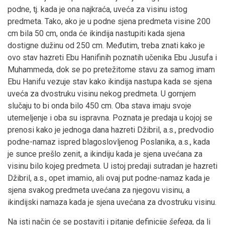
podne, tj. kada je ona najkraća, uveća za visinu istog
predmeta. Tako, ako je u podne sjena predmeta visine 200
cm bila 50 cm, onda će ikindija nastupiti kada sjena
dostigne dužinu od 250 cm. Međutim, treba znati kako je
ovo stav hazreti Ebu Hanifinih poznatih učenika Ebu Jusufa i
Muhammeda, dok se po pretežitome stavu za samog imam
Ebu Hanifu vezuje stav kako ikindija nastupa kada se sjena
uveća za dvostruku visinu nekog predmeta. U gornjem
slučaju to bi onda bilo 450 cm. Oba stava imaju svoje
utemeljenje i oba su ispravna. Poznata je predaja u kojoj se
prenosi kako je jednoga dana hazreti Džibril, a.s., predvodio
podne-namaz ispred blagoslovljenog Poslanika, a.s., kada
je sunce prešlo zenit, a ikindiju kada je sjena uvećana za
visinu bilo kojeg predmeta. U istoj predaji sutradan je hazreti
Džibril, a.s., opet imamio, ali ovaj put podne-namaz kada je
sjena svakog predmeta uvećana za njegovu visinu, a
ikindijski namaza kada je sjena uvećana za dvostruku visinu.
Na isti način će se postaviti i pitanje definicije
šefeqa
, da li