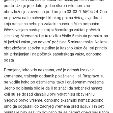
posta. Uz nju je izdato i jedno šturo i vrlo oprezno
obrazloženje zavedeno pod brojem 03-03-1-6594/24. Ono
se poziva na tumačenje fikhskog pojma
šefeq
, svjetlosti
koja ostaje na nebu po zalasku sunca, a čijim potpunim
iščezavanjem nastupa kraj akšamskoga vakta i početak
jacijskog. Vremenski je tu razliku činilo 5 minuta pomaka, pa
bi jacijski vakat „po novom“ počinjao 5 minuta ranije. Na kraju
obrazloženja sasvim suptilno je kazano kako će isti princip
biti primijenjen i na početak sabahskoga vakta, odnosno
posta.
Promjena, iako vrlo neznatna, već je odmah izazvala
komentare, traženje dodatnih pojašnjenja i sl. Rasprave su
se vodile kako po džamijama, tako i društvenim mrežama.
Jedno od pitanja bilo je da li to znači da sabahski namazi
koji su se dosad klanjali u prvi vakat nisu obavljeni u
njegovo pravo vrijeme, odnosno akšamski namaz ukoliko
smo ga odgađali do zadnjeg vremena pred jaciju? Tih pet
minuta je bilo sasvim dovoljno da se namaz obavi baš u tom