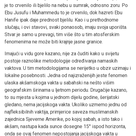
je to crvenilo ili bjelilo na nebu u sumrak, odnosno zoru. Po
Ebu Jusufu i Muhammedu to je crvenilo, dok hazreti Ebu
Hanife ipak daje prednost bjelilu. Kao i u prethodnome
slučaju, i ovi stavovi, svaki ponaosob, imaju svoja uporišta.
Stvar je samo u prevagi, tim više što u tim atosferskim
fenomenima ne može biti krajnje jasne granice.
Imajući u vidu gore kazano, nije za čuditi kako u svijetu
postoje raznolike metodologije određivanja namaskih
vaktova. U tim metodologijama se nerijetko u obzir uzimaju i
lokalne posebnosti. Jedna od najizraženijih jeste fenomen
ulaska akšamskoga vakta u sabahski na nešto višim
geografskim širinama u ljetnom periodu. Drugačije kazano,
to su mjesta u kojima u jednom dijelu godine, šerijatski
gledano, nema jacijskoga vakta. Ukoliko uzmemo jednu od
najfleksibilnih vaktija, primjerice saveza muslimanskih
zajednica Sjeverne Amerike, po kojoj sabah, a isto tako i
akšam, nastupa kada sunce dosegne 15° ispod horizonta,
onda se ovaj fenomen nepostojanja jacijskoga vakta u