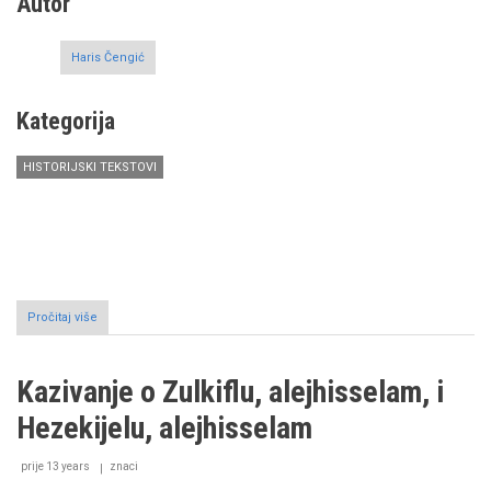
Autor
Haris Čengić
Kategorija
HISTORIJSKI TEKSTOVI
Pročitaj više
o
Kazivanje
o
hazreti
Kazivanje o Zulkiflu, alejhisselam, i
Lukmanu
Hezekijelu, alejhisselam
prije 13 years
znaci