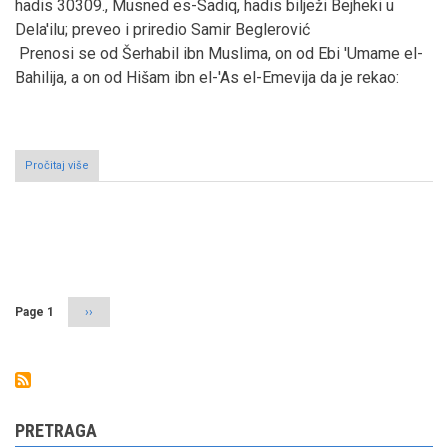
hadis 30309., Musned es-Sadiq, hadis bilježi Bejheki u
Dela'ilu; preveo i priredio Samir Beglerović
Prenosi se od Šerhabil ibn Muslima, on od Ebi 'Umame el-
Bahilija, a on od Hišam ibn el-'As el-Emevija da je rekao:
Pročitaj više
o
Zanimljiva
predaja
o
pozivanju
Pagination
Heraklija
da
prihvati
islam
Page 1
Next
››
page
PRETRAGA