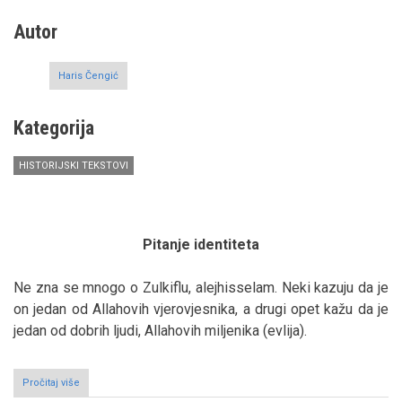
Autor
Haris Čengić
Kategorija
HISTORIJSKI TEKSTOVI
Pitanje identiteta
Ne zna se mnogo o Zulkiflu, alejhisselam. Neki kazuju da je
on jedan od Allahovih vjerovjesnika, a drugi opet kažu da je
jedan od dobrih ljudi, Allahovih miljenika (evlija).
Pročitaj više
o
Kazivanje