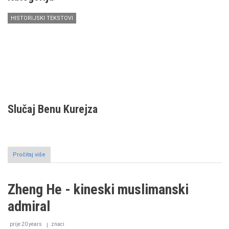
HISTORIJSKI TEKSTOVI
Slučaj Benu Kurejza
Pročitaj više
o
Slučaj
Benu
Kurejza:
Zheng He - kineski muslimanski
odgovor
na
admiral
jedan
dio
knjige
prije 20 years
znaci