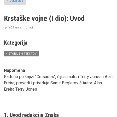
Pročitaj više
o
Monah
i
hazreti
Krstaške vojne (I dio): Uvod
Huseynova
mubarek
glava
prije 23 years
znaci
Kategorija
HISTORIJSKI TEKSTOVI
Napomena
Rađeno po knjizi "Crusades", čiji su autori Terry Jones i Alan
Ereira; prevodi i priređuje Samir Beglerović Autor: Alan
Ereira Terry Jones
1. Uvod redakcije Znaka