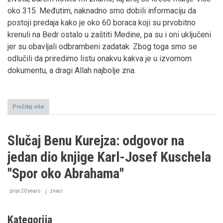
oko 315. Međutim, naknadno smo dobili informaciju da
postoji predaja kako je oko 60 boraca koji su prvobitno
krenuli na Bedr ostalo u zaštiti Medine, pa su i oni uključeni
jer su obavljali odbrambeni zadatak. Zbog toga smo se
odlučili da priredimo listu onakvu kakva je u izvornom
dokumentu, a dragi Allah najbolje zna.
Pročitaj više
o
Lista
učesnika
bitke
Slučaj Benu Kurejza: odgovor na
na
Bedru
jedan dio knjige Karl-Josef Kuschela
''Spor oko Abrahama''
prije 20 years
znaci
Kategorija