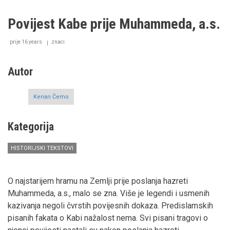
o
Zulkiflu,
Povijest Kabe prije Muhammeda, a.s.
alejhisselam,
i
Hezekijelu,
prije 16 years
znaci
alejhisselam
Autor
Kenan Čemo
Kategorija
HISTORIJSKI TEKSTOVI
O najstarijem hramu na Zemlji prije poslanja hazreti
Muhammeda, a.s., malo se zna. Više je legendi i usmenih
kazivanja negoli čvrstih povijesnih dokaza. Predislamskih
pisanih fakata o Kabi nažalost nema. Svi pisani tragovi o