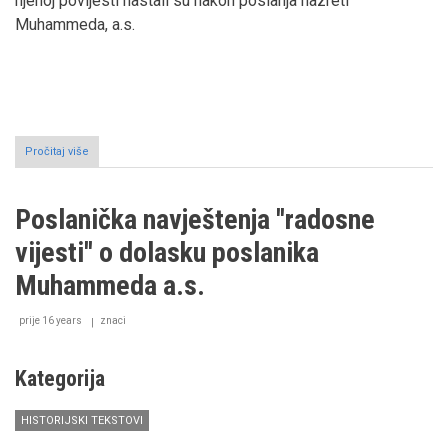
njenoj povijesti nastali su nakon poslanja hazreti
Muhammeda, a.s.
Pročitaj više
o
Povijest
Kabe
prije
Poslanička navještenja ''radosne
Muhammeda,
a.s.
vijesti'' o dolasku poslanika
Muhammeda a.s.
prije 16 years
znaci
Kategorija
HISTORIJSKI TEKSTOVI