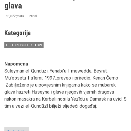
muslimanski
glava
admiral
prije 22 years
znaci
Kategorija
HISTORIJSKI TEKSTOVI
Napomena
Suleyman el-Qunduzi, Yenabi‘u-l-mewedde, Beyrut,
Mu’essetu-l-a‘lemi, 1997.;preveo i priredio: Kenan Čemo
Zabilježeno je u povijesnim knjigama kako se mubarek
glava hazreti Huseyna i glave njegovih vjernih drugova
nakon masakra na Kerbeli nosila Yezīdu u Damask na uvid. S
tim u vezi el-Qundūzī bilježi sljedeći događaj: