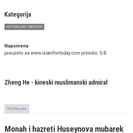
Karl-
Josef
Kuschela
Kategorija
''Spor
oko
HISTORIJSKI TEKSTOVI
Abrahama''
Napomena
preuzeto sa www.islamfortoday.com priredio: S.B.
Zheng He - kineski muslimanski admiral
Pročitaj više
o
Zheng
He
-
Monah i hazreti Huseynova mubarek
kineski