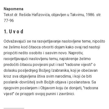
Napomena
Tekst dr. Rešida Hafizovića, objavljen u Takvimu, 1986. str.
77-96
1. U v o d
Odvažavajući se na rasvjetljavanje naslovljene teme, nipošto
ne želimo kod čitaoca otvoriti dojam kako ovaj rad nastoji
priopćiti nešto osobito i sasvim novo. Naprotiv,
rasvjetljavajući naslovljenu temu, najiskrenije želimo
predočiti čitaocu povijesni put i rast ''radosne vijesti'' o
dolasku posljednjeg Božjeg Izabranika, koji je obećavan
kroz sva objavljena štiva svim narodima, i koji će biti
poslanik-dovršitelj svih Božjih objava i poslanstava. Sa
njegovim poslanjem i Objavom koju će donijeti, ''radosna
vijest'' će prispjeti svojoj punini i završnici.