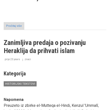
Pročitaj više
o
Krstaške
vojne
(I
Zanimljiva predaja o pozivanju
dio):
Uvod
Heraklija da prihvati islam
prije 23 years
znaci
Kategorija
HISTORIJSKI TEKSTOVI
Napomena
Preuzeto iz zbirke el-Mutteqa el-Hindi, Kenzul 'Ummalī,