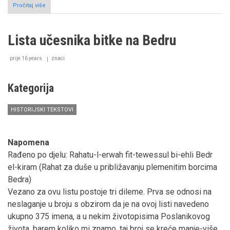
Pročitaj više
o
Poslanička
navještenja
''radosne
Lista učesnika bitke na Bedru
vijesti''
o
dolasku
prije 16 years
znaci
poslanika
Muhammeda
a.s.
Kategorija
HISTORIJSKI TEKSTOVI
Napomena
Rađeno po djelu: Rahatu-l-erwah fit-tewessul bi-ehli Bedr
el-kiram (Rahat za duše u približavanju plemenitim borcima
Bedra)
Vezano za ovu listu postoje tri dileme. Prva se odnosi na
neslaganje u broju s obzirom da je na ovoj listi navedeno
ukupno 375 imena, a u nekim životopisima Poslanikovog
života, barem koliko mi znamo, taj broj se kreće manje-više