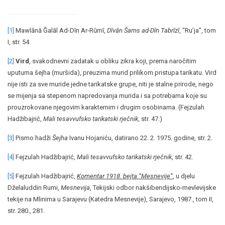
[1]
Mawlānā Ğalāl Ad-Dīn Ar-Rūmī,
Dīvān Šams ad-Dīn Tabrīzī
, “Ru’ja”, tom
I, str. 54.
[2]
Vird
, svakodnevni zadatak u obliku zikra koji, prema naročitim
uputuma šejha (muršida), preuzima murid prilikom pristupa tarikatu. Vird
nije isti za sve muride jedne tarikatske grupe, niti je stalne prirode, nego
se mijenja sa stepenom napredovanja murida i sa potrebama koje su
prouzrokovane njegovim karakternim i drugim osobinama. (Fejzulah
Hadžibajrić,
Mali tesavvufsko tarikatski rječnik
, str. 47.)
[3]
Pismo hadži
Šejha
Ivanu Hojaniću, datirano 22. 2. 1975. godine, str. 2.
[4]
Fejzulah Hadžibajrić,
Mali tesavvufsko tarikatski rječnik
, str. 42.
[5]
Fejzulah Hadžibajrić,
Komentar 1918. bejta “Mesnevije”
, u djelu
Dželaluddin Rumi,
Mesnevija
, Tekijski odbor nakšibendijsko-mevlevijske
tekije na Mlinima u Sarajevu (Katedra Mesnevije), Sarajevo, 1987., tom II,
str. 280., 281.