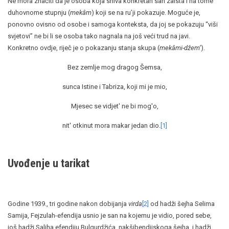
Ne mora značiti da je osoba koja sniva konkretan san zaista i na tome
duhovnome stupnju (
mekâm
) koji se na ru’ji pokazuje. Moguće je,
ponovno ovisno od osobe i samoga konteksta, da joj se pokazuju “viši
svjetovi” ne bi li se osoba tako nagnala na još veći trud na javi.
Konkretno ovdje, riječ je o pokazanju stanja skupa (
mekâmi-džem‘
).
Bez zemlje mog dragog Šemsa,
sunca Istine i Tabriza, koji mi je mio,
Mjesec se vidjet' ne bi mog'o,
nit' otkinut mora makar jedan dio.
[1]
Uvođenje u tarikat
Godine 1939., tri godine nakon dobijanja
virda
[2]
od hadži šejha Selima
Samija, Fejzulah-efendija usnio je san na kojemu je vidio, pored sebe,
još hadži Saliha efendiju Bulgurdžića, nakšibendijskoga šejha, i hadži