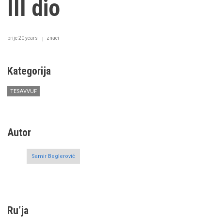
III dio
prije 20 years
znaci
Kategorija
TESAVVUF
Autor
Samir Beglerović
Ru’ja