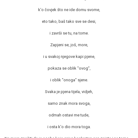
k'o čovjek što ne ide domu svome,
eto tako, baš tako sve se desi,
i završi se tu, na tome.
Zapjeni se, još, more,
i u svakoj njegove kapi pjene,
pokaza se oblik "ovog",
i oblik "onoga" sjene.
Svaka je pjena tijela, vidjeh,
samo znak mora svoga,
odmah ostavi me tude,
i osta k'o dio mora toga.