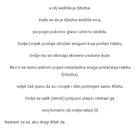
a cilj sedžde je džezba.
Kaže se da je džezba sedžda srca,
pa pogni pokorno glavu i učini tu sedždu.
Ovdje čovjek postaje okružen snagom koja privlači Hakku,
Ovdje mu se otkrivaju skrivene osobine duše.
Ako ti se samo jednom pojavi nesavladiva snaga privlačenja Hakku
(Džezba),
vidjet ćeš jasno da su i čovjek i džin potčinjeni samo Allahu.
Ovdje se salik (derviš) potpuno utapa i nestaje ga,
svoj konačni cilj ovdje nalazi.
[8]
Nastavit će se, ako dragi Allah da ...