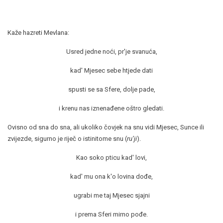
Kaže hazreti Mevlana:
Usred jedne noći, pr'je svanuća,
kad' Mjesec sebe htjede dati
spusti se sa Sfere, dolje pade,
i krenu nas iznenađene oštro gledati.
Ovisno od sna do sna, ali ukoliko čovjek na snu vidi Mjesec, Sunce ili
zvijezde, sigurno je riječ o istinitome snu (
ru’ji
).
Kao soko pticu kad' lovi,
kad' mu ona k'o lovina dođe,
ugrabi me taj Mjesec sjajni
i prema Sferi mirno pođe.