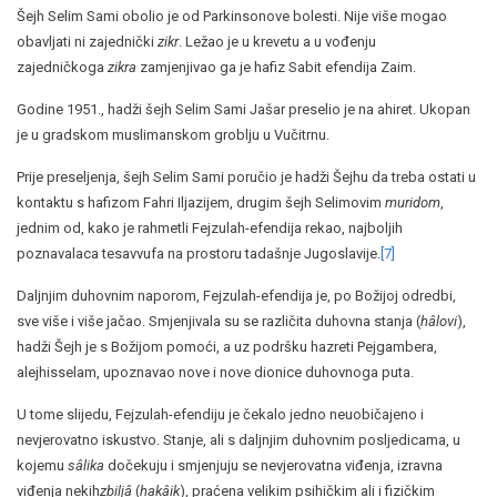
Šejh Selim Sami obolio je od Parkinsonove bolesti. Nije više mogao
obavljati ni zajednički
zikr
. Ležao je u krevetu a u vođenju
zajedničkoga
zikra
zamjenjivao ga je hafiz Sabit efendija Zaim.
Godine 1951., hadži šejh Selim Sami Jašar preselio je na ahiret. Ukopan
je u gradskom muslimanskom groblju u Vučitrnu.
Prije preseljenja, šejh Selim Sami poručio je hadži Šejhu da treba ostati u
kontaktu s hafizom Fahri Iljazijem, drugim šejh Selimovim
muridom
,
jednim od, kako je rahmetli Fejzulah-efendija rekao, najboljih
poznavalaca tesavvufa na prostoru tadašnje Jugoslavije.
[7]
Daljnjim duhovnim naporom, Fejzulah-efendija je, po Božijoj odredbi,
sve više i više jačao. Smjenjivala su se različita duhovna stanja (
hâlovi
),
hadži Šejh je s Božijom pomoći, a uz podršku hazreti Pejgambera,
alejhisselam, upoznavao nove i nove dionice duhovnoga puta.
U tome slijedu, Fejzulah-efendiju je čekalo jedno neuobičajeno i
nevjerovatno iskustvo. Stanje, ali s daljnjim duhovnim posljedicama, u
kojemu
sâlika
dočekuju i smjenjuju se nevjerovatna viđenja, izravna
viđenja nekih
zbiljâ
(
hakâik
), praćena velikim psihičkim ali i fizičkim