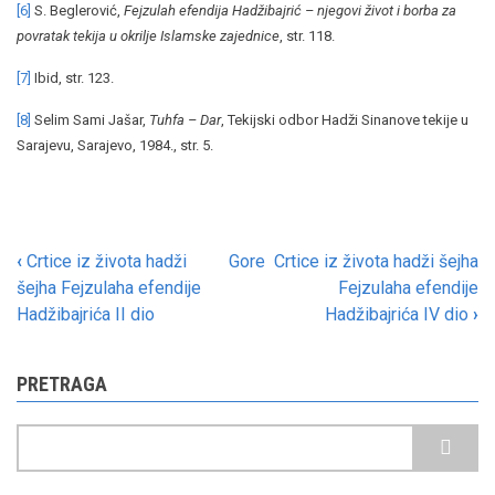
[6]
S. Beglerović,
Fejzulah efendija Hadžibajrić – njegovi život i borba za
povratak tekija u okrilje Islamske zajednice
, str. 118.
[7]
Ibid, str. 123.
[8]
Selim Sami Jašar,
Tuhfa – Dar
, Tekijski odbor Hadži Sinanove tekije u
Sarajevu, Sarajevo, 1984., str. 5.
‹
Crtice iz života hadži
Gore
Crtice iz života hadži šejha
Book
šejha Fejzulaha efendije
Fejzulaha efendije
traversal
Hadžibajrića II dio
Hadžibajrića IV dio
›
links
for
PRETRAGA
Crtice
Pretraga
iz