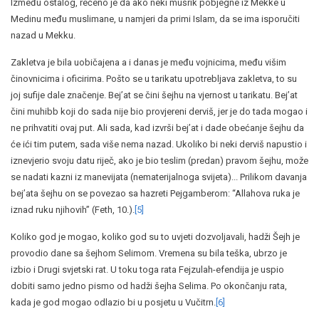
Između ostalog, rečeno je da ako neki mušrik pobjegne iz Mekke u
Medinu među muslimane, u namjeri da primi Islam, da se ima isporučiti
nazad u Mekku.
Zakletva je bila uobičajena a i danas je među vojnicima, među višim
činovnicima i oficirima. Pošto se u tarikatu upotrebljava zakletva, to su
joj sufije dale značenje. Bej’at se čini šejhu na vjernost u tarikatu. Bej’at
čini muhibb koji do sada nije bio provjereni derviš, jer je do tada mogao i
ne prihvatiti ovaj put. Ali sada, kad izvrši bej’at i dade obećanje šejhu da
će ići tim putem, sada više nema nazad. Ukoliko bi neki derviš napustio i
iznevjerio svoju datu riječ, ako je bio teslim (predan) pravom šejhu, može
se nadati kazni iz manevijata (nematerijalnoga svijeta)... Prilikom davanja
bej’ata šejhu on se povezao sa hazreti Pejgamberom: “Allahova ruka je
iznad ruku njihovih” (Feth, 10.).
[5]
Koliko god je mogao, koliko god su to uvjeti dozvoljavali, hadži Šejh je
provodio dane sa šejhom Selimom. Vremena su bila teška, ubrzo je
izbio i Drugi svjetski rat. U toku toga rata Fejzulah-efendija je uspio
dobiti samo jedno pismo od hadži šejha Selima. Po okončanju rata,
kada je god mogao odlazio bi u posjetu u Vučitrn.
[6]