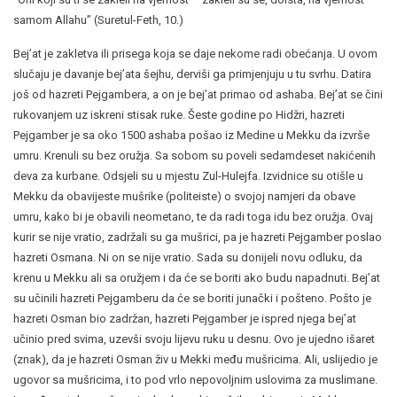
samom Allahu” (Suretul-Feth, 10.)
Bej’at je zakletva ili prisega koja se daje nekome radi obećanja. U ovom
slučaju je davanje bej’ata šejhu, derviši ga primjenjuju u tu svrhu. Datira
još od hazreti Pejgambera, a on je bej’at primao od ashaba. Bej’at se čini
rukovanjem uz iskreni stisak ruke. Šeste godine po Hidžri, hazreti
Pejgamber je sa oko 1500 ashaba pošao iz Medine u Mekku da izvrše
umru. Krenuli su bez oružja. Sa sobom su poveli sedamdeset nakićenih
deva za kurbane. Odsjeli su u mjestu Zul-Hulejfa. Izvidnice su otišle u
Mekku da obavijeste mušrike (politeiste) o svojoj namjeri da obave
umru, kako bi je obavili neometano, te da radi toga idu bez oružja. Ovaj
kurir se nije vratio, zadržali su ga mušrici, pa je hazreti Pejgamber poslao
hazreti Osmana. Ni on se nije vratio. Sada su donijeli novu odluku, da
krenu u Mekku ali sa oružjem i da će se boriti ako budu napadnuti. Bej’at
su učinili hazreti Pejgamberu da će se boriti junački i pošteno. Pošto je
hazreti Osman bio zadržan, hazreti Pejgamber je ispred njega bej’at
učinio pred svima, uzevši svoju lijevu ruku u desnu. Ovo je ujedno išaret
(znak), da je hazreti Osman živ u Mekki među mušricima. Ali, uslijedio je
ugovor sa mušricima, i to pod vrlo nepovoljnim uslovima za muslimane.