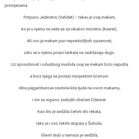
promjenama.
Potpuno Jedinstvo (Vahdet) – takav je ovaj mekam,
ko je u njemu ne veže se za nikakvo mnoštvo (Kesret).
Ali ovo je mekam pun nepredvidljivih opasnosti,
zato se u njemu prvaci tarikata ne zadržavaju dugo.
Uz sposobnost i odvažnog muršida ovaj se mekam brzo napušta
a kroz njega se prolazi munjevitom brzinom.
Idris-pejgamberove osobine kite ljude na ovom mekamu,
i oni su sigurno zaslužili obećani Džennet.
Kao što je sedžda četvrti dio rekata,
tako je i ovo četvrti stupanj u Šuhudu.
Glavni stub u namazu je sedžda,