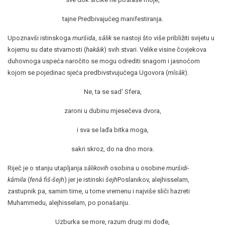
tajne Predbivajućeg manifestiranja.
Upoznavši istinskoga
muršida
,
sâlik
se nastoji što više približiti svijetu u
kojemu su date stvarnosti (
hakâik
) svih stvari. Velike visine čovjekova
duhovnoga uspeća naročito se mogu odrediti snagom i jasnoćom
kojom se pojedinac sjeća predbivstvujućega Ugovora (
mîsâk
).
Ne, ta se sad' Sfera,
zaroni u dubinu mjesečeva dvora,
i sva se lađa bitka moga,
sakri skroz, do na dno mora.
Riječ je o stanju utapljanja
sâlikovih
osobina u osobine
muršidi-
kâmila
(
fenâ fiš-šejh
) jer je istinski
šejh
Poslanikov, alejhisselam,
zastupnik pa, samim time, u tome vremenu i najviše sliči hazreti
Muhammedu, alejhisselam, po ponašanju.
Uzburka se more, razum drugi mi dođe,