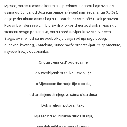
Mjesec, barem u ovome kontekstu, predstavlja osobu koja svjetlost
uzima od Sunca, od Božijega prijatelja (
evlija
) najvišega ranga (
kutba
), i
dalje je distribuira onima koji su u potrebi za svjetlošću. Dok je hazreti
Pejgamber, alejhisselam, bio živ, ili bilo koji drugi poslanik ili vjesnik u
vremenu svoga poslanstva, oni su predstavljani kroz san Suncem.
Stoga, ovisno i od sâme osobe koja sanja i od njenoga općeg,
duhovno-životnog, konteksta, Sunce može predstavljati i te spomenute,
najveće, Božije odabranike.
Onoga trena kad' pogleda me,
k'o zarobljenik bijah, koji sve sluša,
s Mjesecom tim moje tijelo posta,
od prefinjenosti njegove sâma čista duša.
Dok s ruhom putovah tako,
Mjesec vidjeh, nikakva druga stanja,
sve dok srčike ne postaše moje,