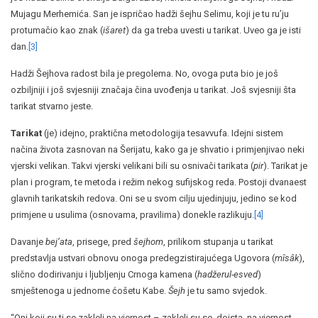
Mujagu Merhemića. San je ispričao hadži šejhu Selimu, koji je tu ru’ju
protumačio kao znak (
išaret
) da ga treba uvesti u tarikat. Uveo ga je isti
dan.
[3]
Hadži Šejhova radost bila je pregolema. No, ovoga puta bio je još
ozbiljniji i još svjesniji značaja čina uvođenja u tarikat. Još svjesniji šta
tarikat stvarno jeste.
Tarikat
(je) idejno, praktična metodologija tesavvufa. Idejni sistem
načina života zasnovan na Šerijatu, kako ga je shvatio i primjenjivao neki
vjerski velikan. Takvi vjerski velikani bili su osnivači tarikata (
pir
). Tarikat je
plan i program, te metoda i režim nekog sufijskog reda. Postoji dvanaest
glavnih tarikatskih redova. Oni se u svom cilju ujedinjuju, jedino se kod
primjene u usulima (osnovama, pravilima) donekle razlikuju.
[4]
Davanje
bej’ata
, prisege, pred
šejhom
, prilikom stupanja u tarikat
predstavlja ustvari obnovu onoga predegzistirajućega Ugovora (
mîsâk
),
slično dodirivanju i ljubljenju Crnoga kamena (
hadžerul-esved
)
smještenoga u jednome ćošetu Kabe.
Šejh
je tu samo svjedok.
“Oni koji su ti se zakleli na vjernost – zakleli su se, doista, na vjernost