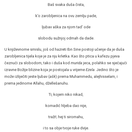
Baš svaka duša čista,
k’o zarobljenica na ovu zemlju pade,
ljubav aška za njom tad' ode
slobodu sužnjoj odmah da dade.
U književnome smislu, još od hazreti Ibn Sine postoji učenje da je duša
zarobljenica tijela koje je za nju krletka. Kao što ptica u kafezu pjeva
čeznući za slobodom, tako i duša kod
murida
jeca, polahko se sjećajući
izravne Božije blizine koja je postojala u vrijeme
Ezela
. Jedino što je
može izliječiti jeste ljubav (
ašk
) prema Muhammedu, alejhisselam, i
prema jedinome Allahu, džellešanuhu.
Ti, kojem niko nikad,
komadić hljeba dao nije,
traži!; hej ti siromahu,
i to sa obje tvoje ruke dvije.