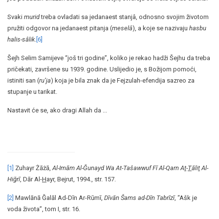
Svaki
murid
treba ovladati sa jedanaest stanjâ, odnosno svojim životom
pružiti odgovor na jedanaest pitanja (
meselâ
), a koje se nazivaju
hasbu
halis-sâlik
.
[6]
Šejh Selim Samijeve “još tri godine”, koliko je rekao hadži Šejhu da treba
pričekati, završene su 1939. godine. Uslijedio je, s Božijom pomoći,
istiniti san (
ru’ja
) koja je bila znak da je Fejzulah-efendija sazreo za
stupanje u tarikat.
Nastavit će se, ako dragi Allah da ...
[1]
Zuhayr Żāżā,
Al-Imām Al-Ğunayd Wa At-Taŝawwuf Fī Al-Qarn A
t
-
T
āli
t
Al-
Hiğrī
, Dār Al-
H
ayr, Bejrut, 1994., str. 157.
[2]
Mawlānā Ğalāl Ad-Dīn Ar-Rūmī,
Dīvān Šams ad-Dīn Tabrīzī
, “Ašk je
voda života”, tom I, str. 16.