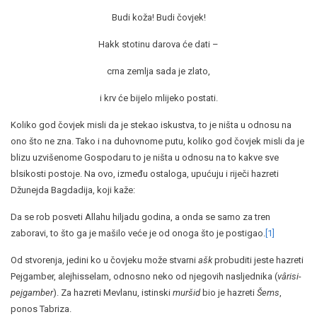
Budi koža! Budi čovjek!
Hakk stotinu darova će dati –
crna zemlja sada je zlato,
i krv će bijelo mlijeko postati.
Koliko god čovjek misli da je stekao iskustva, to je ništa u odnosu na
ono što ne zna. Tako i na duhovnome putu, koliko god čovjek misli da je
blizu uzvišenome Gospodaru to je ništa u odnosu na to kakve sve
blsikosti postoje. Na ovo, između ostaloga, upućuju i riječi hazreti
Džunejda Bagdadija, koji kaže:
Da se rob posveti Allahu hiljadu godina, a onda se samo za tren
zaboravi, to što ga je mašilo veće je od onoga što je postigao.
[1]
Od stvorenja, jedini ko u čovjeku može stvarni
ašk
probuditi jeste hazreti
Pejgamber, alejhisselam, odnosno neko od njegovih nasljednika (
vârisi-
pejgamber
). Za hazreti Mevlanu, istinski
muršid
bio je hazreti
Šems
,
ponos Tabriza.