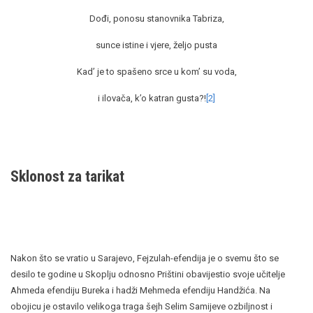
Dođi, ponosu stanovnika Tabriza,
sunce istine i vjere, željo pusta
Kad’ je to spašeno srce u kom’ su voda,
i ilovača, k’o katran gusta?!
[2]
Sklonost za tarikat
Nakon što se vratio u Sarajevo, Fejzulah-efendija je o svemu što se
desilo te godine u Skoplju odnosno Prištini obavijestio svoje učitelje
Ahmeda efendiju Bureka i hadži Mehmeda efendiju Handžića. Na
obojicu je ostavilo velikoga traga šejh Selim Samijeve ozbiljnost i