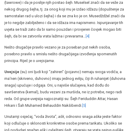
(tawrowe) i da je poslije njih postao šejh. Muselsel znači da se veže za
nekog drugog šejha, tj. za onog koji mu je izdao idžazu (dopuštenje za
samostalan rad u ulozi šejha) i da se zna ko je on. Musedždžel znači da
je to negdje zabilježeno i da se idžaza ima napismeno. Ispunjavanje tih
uvjeta se traži zato da bi samo pouzdan i provjeren čovjek mogao biti
šejh, da bi se zatvorila vrata lažima i prevarama…
[4]
Nešto drugačije pravilo vezano je za poseban put nekih osoba,
posebno pravilo u smislu nešto drugačijega izvođenja spomenutih
principa. Riječ je o
uvejsijama
.
Uvejsije
(su) oni ljudi koji “zahiren” (pojavno) nemaju svoga vodiča, a
ma‘nen (skriveno, duhovno) imaju jednog evliju, čiji ih ruhanijet (duhovna
snaga) upućuje i odgaja. Oni, u najviše slučajeva, kad dođu do
savršenstva (kemal), budu vezani za muršida, ne iz potrebe, nego radi
reda. Od grupe uvejsija najpoznatiji su: Šejh Feriduddin Attar, Hasan
Hrkani i Šah Muhamed Behauddin Nakšibendi.
[5]
Unutarnji osjećaj, “voda života”,
ašk
, odnosno snaga
aška
jeste faktor
koji odlučuje o sklonosti kronkretne osobe prema tarikatu. Ukoliko se
još podudari snažan
ašk
i ovlašteni
šejh
, otvaraju se vrata
sejrus-sulûka
.