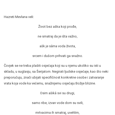
Hazreti Mevlana veli:
Život bez aška koji prođe,
ne smatraj da je išta važno,
ašk je sâma voda života,
srcem i dušom prihvati ga snažno.
Čovjek se ne treba plašiti osjećaja koji su u njemu ukoliko su isti u
skladu, u suglasju, sa Šerijatom. Negirati ljudske osjećaje, kao što neki
preporučuju, znači ubijati specifičnost konkretne osobe i zatvaranje
vrata koja vode ka većemu, snažnijemu osjećaju Božije blizine.
Osim ašikâ svi su drugi,
samo ribe, izvan vode dom su svili,
mrtvacima ih smatraj, uvehlim,