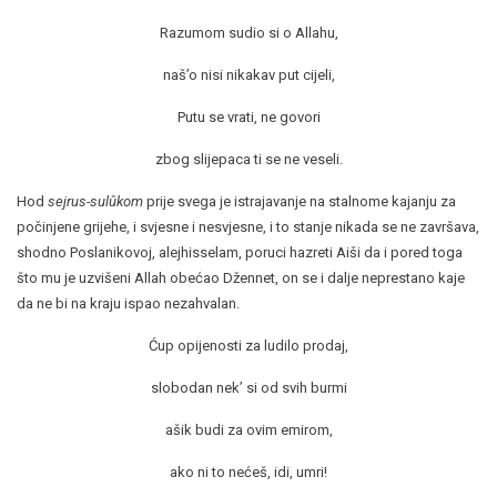
Razumom sudio si o Allahu,
naš’o nisi nikakav put cijeli,
Putu se vrati, ne govori
zbog slijepaca ti se ne veseli.
Hod
sejrus-sulûkom
prije svega je istrajavanje na stalnome kajanju za
počinjene grijehe, i svjesne i nesvjesne, i to stanje nikada se ne završava,
shodno Poslanikovoj, alejhisselam, poruci hazreti Aiši da i pored toga
što mu je uzvišeni Allah obećao Džennet, on se i dalje neprestano kaje
da ne bi na kraju ispao nezahvalan.
Ćup opijenosti za ludilo prodaj,
slobodan nek’ si od svih burmi
ašik budi za ovim emirom,
ako ni to nećeš, idi, umri!