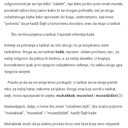
odgovornost jer se nije želio “zaletiti”, nije želio pošto-poto imati
murida
,
povećati njihov broj samo kako bi se mogao pohvaliti, već je ulogu
ovlaštenoga
šejha
želio sprovesti do kraja. Jednostavno, nije imao
“potvrdu” da je hadži Šejh u tome trenu dovoljno zreo da stupi u tarikat.
Što se tiče prijema u tarikat, Fejzulah-efendija kaže:
Kriteriji za primanje u tarikat su vrlo strogi i to je svojstveno svim
tarikatima. Stoga su svi tarikati
hakk
, ispravni. Jedan profesor, npr., za
nečiji odgovor da peticu ili šesticu, a za nečiji desetku. U krajnjoj
konzekvenci ipak je to njegovo subjektivno viđenje, i tu veliku ulogu igra
njegova savjest.
Pravilo je da se ne smije krivo postupiti. U tarikat se ne smije primiti
niko za nečiji hatar, nekome za ljubav. Stoga onaj koji uvodi u tarikat,
šejh, mora ispunjavati tri uvjeta:
muhakkak
,
muselsel
i
musedždžel
.
[3]
Nastavljajući, dalje, o tome šta znači “ovlašteni
šejh
”, šta znače pojmovi
“muhakkak”, “muselsel” i “musedždžel”, hadži Šejh kaže:
Muhakkak znači da je uistinu prošao kroz one faze koje smo objasnili