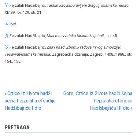
[3]
Fejzulah Hadžibajrić,
Tarikat kao zaboravljeni dragulj
,
Islamska misao
,
XI/’89., br. 129, str. 21.
[4]
Ibid.
[5]
Fejzulah Hadžibajrić,
Mali tesavvufsko-tarikatski rječnik
, str. 45.
[6]
Fejzulah Hadžibajrić,
Zikr i iršad
,
Zbornik radova Prvog simpozija:
Tesavvuf-islamska mistika
, Zagrebačka džamija, Zagreb, 1408./1988., str.
154., 155.
‹
Crtice iz života hadži
Gore
Crtice iz života hadži šejha
Book
šejha Fejzulaha efendije
Fejzulaha efendije
traversal
Hadžibajrića I dio
Hadžibajrića III dio
›
links
for
PRETRAGA