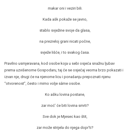
makar oni i veziri bili.
Kada ašk pokaže se javno,
stablo svježine svoje da glasa,
na prezreloj grani nicati počne,
svježe lišće, i to svakog časa.
Pravilno usmjeravana, kod osobe koja u sebi osjeća snažnu ljubav
prema uzvišenome Gospodaru, taj će se osjećaj veoma brzo pokazati i
izvan nje, drugi će na njenome licu i ponašanju prepoznati njenu
“otvorenost”, često i mimo volje sâme osobe.
Ko ašku lovina postane,
zar moć’ će biti lovina smrti?
Sve dok je Mjesec kao štit,
zar može strijela do njega dopr’ti?