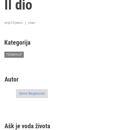
II dio
prije 20 years
znaci
Kategorija
TESAVVUF
Autor
Samir Beglerović
Ašk je voda života