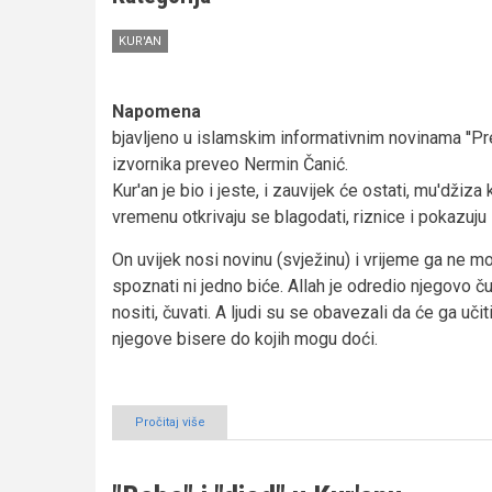
KUR'AN
Napomena
bjavljeno u islamskim informativnim novinama ''Pr
izvornika preveo Nermin Čanić.
Kur'an je bio i jeste, i zauvijek će ostati, mu'dži
vremenu otkrivaju se blagodati, riznice i pokazuju
On uvijek nosi novinu (svježinu) i vrijeme ga ne 
spoznati ni jedno biće. Allah je odredio njegovo č
nositi, čuvati. A ljudi su se obavezali da će ga učit
njegove bisere do kojih mogu doći.
Pročitaj više
o
Naučna
ispitivanja
potvrdila