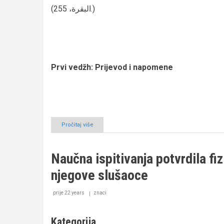
(البقرة، 255.)
Prvi vedžh: Prijevod i napomene
Pročitaj više
o
Ajetul
Kursija
Naučna ispitivanja potvrdila fi
njegove slušaoce
prije 22 years
znaci
Kategorija