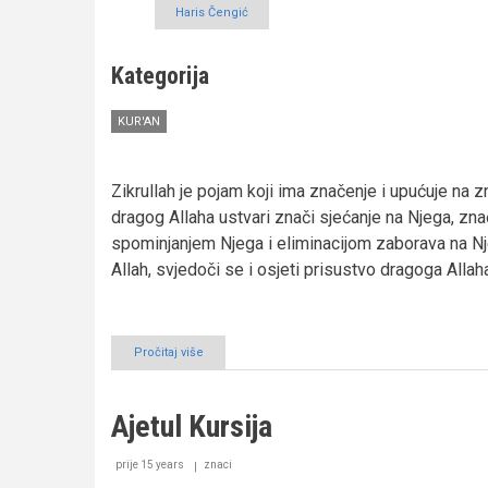
Haris Čengić
Kategorija
KUR'AN
Zikrullah je pojam koji ima značenje i upućuje na 
dragog Allaha ustvari znači sjećanje na Njega, zna
spominjanjem Njega i eliminacijom zaborava na Nj
Allah, svjedoči se i osjeti prisustvo dragoga Allah
Pročitaj više
o
O
Kur'anu
i
Ajetul Kursija
zikrullahu
u
svjetlu
prije 15 years
znaci
približavanja