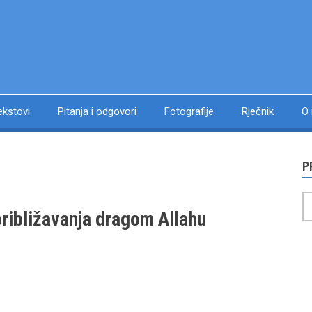
ekstovi
Pitanja i odgovori
Fotografije
Rječnik
O
P
P
 približavanja dragom Allahu