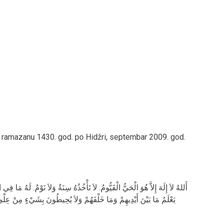
u ramazanu 1430. god. po Hidžri, septembar 2009. god.
أَللهُ لاَ إِلَهَ إِلاَّ هُوَ الْحَيُّ الْقَيُّومُ. لاَ تَأْخُذُهُ سِنَةٌ وَلاَ نَوْمٌ. لَهُ مَا ف.
يَعْلَمُ مَا بَيْنَ أَيْدِيهِمْ وَمَا خَلْفَهُمْ وَلاَ يُحِيطُونَ بِشَيْءٍ مِنْ عِلْمِ