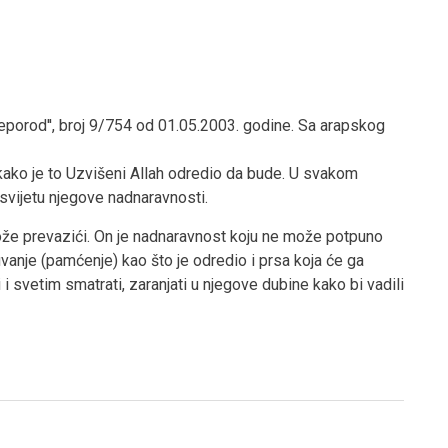
eporod'', broj 9/754 od 01.05.2003. godine. Sa arapskog
za kako je to Uzvišeni Allah odredio da bude. U svakom
 svijetu njegove nadnaravnosti.
može prevazići. On je nadnaravnost koju ne može potpuno
uvanje (pamćenje) kao što je odredio i prsa koja će ga
i i svetim smatrati, zaranjati u njegove dubine kako bi vadili