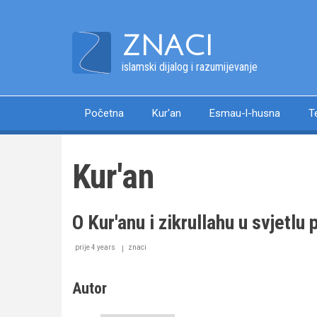
Skip
to
ZNACI
main
content
islamski dijalog i razumijevanje
Početna
Kur'an
Esmau-l-husna
T
Main
navigation
Kur'an
O Kur'anu i zikrullahu u svjetlu
prije 4 years
znaci
Autor