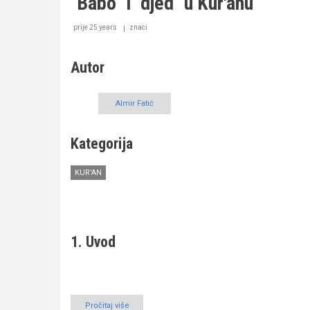
"Babo" i "djed" u Kur'anu
fiziološka
djelovanja
Kur'ana
prije 25 years
znaci
na
njegove
slušaoce
Autor
Almir Fatić
Kategorija
KUR'AN
1. Uvod
Pročitaj više
o