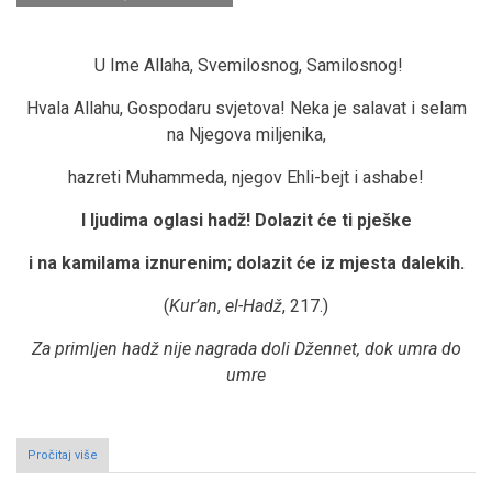
U Ime Allaha, Svemilosnog, Samilosnog!
Hvala Allahu, Gospodaru svjetova! Neka je salavat i selam
na Njegova miljenika,
hazreti Muhammeda, njegov Ehli-bejt i ashabe!
I ljudima oglasi hadž! Dolazit će ti pješke
i na kamilama iznurenim; dolazit će iz mjesta dalekih.
(
Kur’an
,
el-Hadž
, 217.)
Za primljen hadž nije nagrada doli Džennet, dok umra do
umre
Pročitaj više
o
Putopis