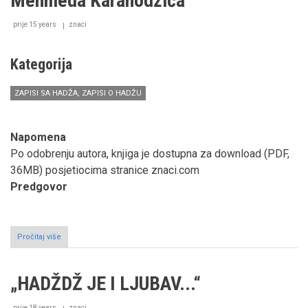
Mehmeda Karahodžića
prije 15 years
znaci
Kategorija
ZAPISI SA HADŽA, ZAPISI O HADŽU
Napomena
Po odobrenju autora, knjiga je dostupna za download (PDF,
36MB) posjetiocima stranice znaci.com
Predgovor
Pročitaj više
o
Knjiga
"Medine-
i-
„HADŽDŽ JE I LJUBAV...“
Munevvera",
autora
Mehmeda
prije 18 years
znaci