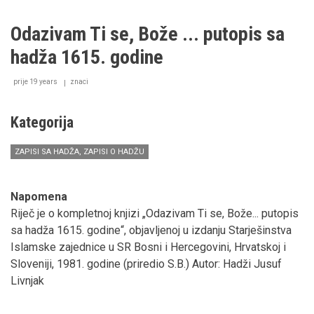
JE
I
Odazivam Ti se, Bože ... putopis sa
LJUBAV...“
hadža 1615. godine
prije 19 years
znaci
Kategorija
ZAPISI SA HADŽA, ZAPISI O HADŽU
Napomena
Riječ je o kompletnoj knjizi „Odazivam Ti se, Bože... putopis
sa hadža 1615. godine“, objavljenoj u izdanju Starješinstva
Islamske zajednice u SR Bosni i Hercegovini, Hrvatskoj i
Sloveniji, 1981. godine (priredio S.B.) Autor: Hadži Jusuf
Livnjak