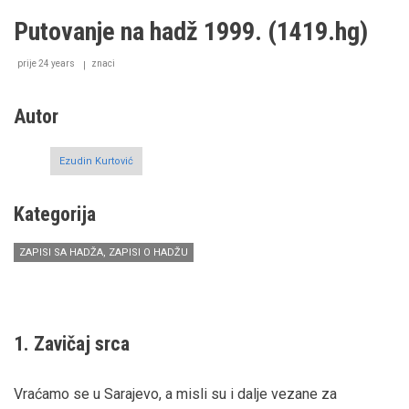
s
hadža
Putovanje na hadž 1999. (1419.hg)
2006.
prije 24 years
znaci
Autor
Ezudin Kurtović
Kategorija
ZAPISI SA HADŽA, ZAPISI O HADŽU
1. Zavičaj srca
Vraćamo se u Sarajevo, a misli su i dalje vezane za