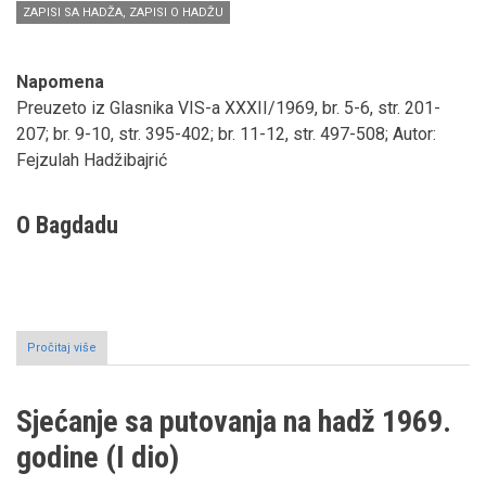
ZAPISI SA HADŽA, ZAPISI O HADŽU
Napomena
Preuzeto iz Glasnika VIS-a XXXII/1969, br. 5-6, str. 201-
207; br. 9-10, str. 395-402; br. 11-12, str. 497-508; Autor:
Fejzulah Hadžibajrić
O Bagdadu
Pročitaj više
o
Sjećanje
sa
putovanja
Sjećanje sa putovanja na hadž 1969.
na
hadž
godine (I dio)
1969.
godine