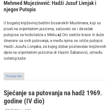
Mehmed Mujezinović: Hadži Jusuf Livnjak i
njegov Putopis
U bogatoj književnoj baštini bosanskih Muslimana, koji su
pisali na orijentalnim jezicima, sačuvalo se i desetak
putopisa sa hodočašća u Meku.
a)
Oni sadrže kraće ili duže
itinerere sa ovih putovanja, a među njima se ističe putopis
Hadži Jusufa Livnjaka, za kojeg dobar poznavalac književnih
djela na orijentalnim jezicima dr Hazim Šabanović, između
ostalog kaže:
Pročitaj više
o
Odazivam
Ti
se,
Sjećanje sa putovanja na hadž 1969.
Bože
...
godine (IV dio)
putopis
sa
hadža
prije 19 years
znaci