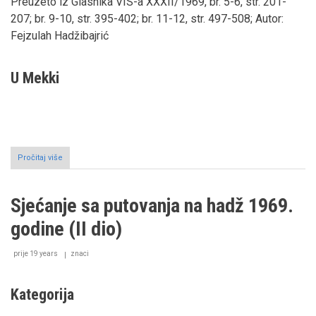
Preuzeto iz Glasnika VIS-a XXXII/1969, br. 5-6, str. 201-
207; br. 9-10, str. 395-402; br. 11-12, str. 497-508; Autor:
Fejzulah Hadžibajrić
U Mekki
Pročitaj više
o
Sjećanje
sa
putovanja
Sjećanje sa putovanja na hadž 1969.
na
hadž
godine (II dio)
1969.
godine
(III
prije 19 years
znaci
dio)
Kategorija