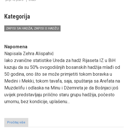
Karahodžića
Kategorija
ZAPISI SA HADŽA, ZAPISI O HADŽU
Napomena
Napisala Zehra Alispahić
Iako zvanične statistike Ureda za hadž Rijaseta IZ u BiH
kazuju da su 50% ovogodišnjih bosanskih hadžija mlađi od
50 godina, ono što se može primjetiti tokom boravka u
Medini i Mekki, tokom tavafa, saja, spuštanja sa Arefata na
Muzdelifu i odlaska na Minu i Džemreta je da Bošnjaci još
uvijek predstavljaju prilično staru grupu hadžija, počesto
umornu, bez kondicije, uplašenu...
Pročitaj više
o
„HADŽDŽ