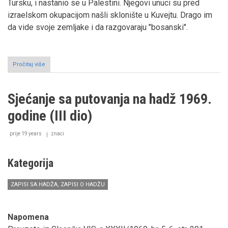
Tursku, i nastanio se u Palestini. Njegovi unuci su pred
izraelskom okupacijom našli sklonište u Kuvejtu. Drago im
da vide svoje zemljake i da razgovaraju "bosanski".
Pročitaj više
o
Sjećanje
sa
putovanja
Sjećanje sa putovanja na hadž 1969.
na
hadž
godine (III dio)
1969.
godine
(IV
prije 19 years
znaci
dio)
Kategorija
ZAPISI SA HADŽA, ZAPISI O HADŽU
Napomena