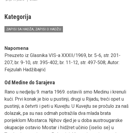
1615.
godine
Kategorija
ZAPISI SA HADŽA, ZAPISI O HADŽU
Napomena
Preuzeto iz Glasnika VIS-a XXXII/1969, br. 5-6, str. 201-
207; br. 9-10, str. 395-402; br. 11-12, str. 497-508; Autor:
Fejzulah Hadžibajrić
Od Medine do Sarajeva
Rano u nedjelju 9. marta 1969. ostavili smo Medinu i krenuli
kući. Prvi konak je bio u pustinji, drugi u Rijadu, treći opet u
pustinji, a četvrti i peti u Kuvejtu. U Kuvejtu se pročulo za naš
dolazak, pa su nas odmah potražila dva mlada brata
porijeklom Mostarca. Njihov djed je u doba austrougarske
okupacije ostavio Mostar i hidžret učinio (iselio se) u