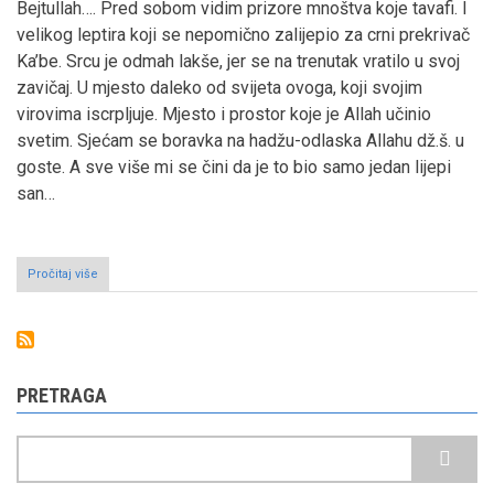
Bejtullah…. Pred sobom vidim prizore mnoštva koje tavafi. I
velikog leptira koji se nepomično zalijepio za crni prekrivač
Ka’be. Srcu je odmah lakše, jer se na trenutak vratilo u svoj
zavičaj. U mjesto daleko od svijeta ovoga, koji svojim
virovima iscrpljuje. Mjesto i prostor koje je Allah učinio
svetim. Sjećam se boravka na hadžu-odlaska Allahu dž.š. u
goste. A sve više mi se čini da je to bio samo jedan lijepi
san…
Pročitaj više
o
Putovanje
na
hadž
1999.
(1419.hg)
PRETRAGA
Pretraga