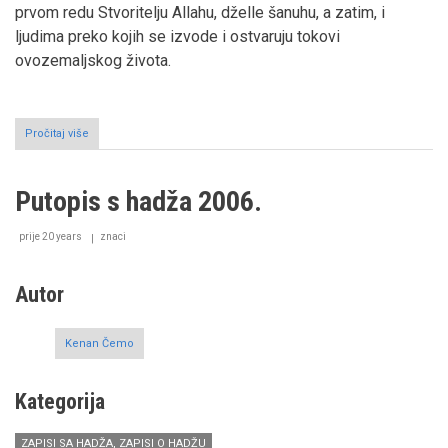
prvom redu Stvoritelju Allahu, dželle šanuhu, a zatim, i
ljudima preko kojih se izvode i ostvaruju tokovi
ovozemaljskog života.
Pročitaj više
o
Sjećanje
sa
putovanja
Putopis s hadža 2006.
na
hadž
1969.
prije 20 years
znaci
godine
(I
dio)
Autor
Kenan Čemo
Kategorija
ZAPISI SA HADŽA, ZAPISI O HADŽU