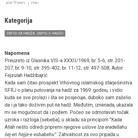
(II
prije 19 years
znaci
dio)
Kategorija
ZAPISI SA HADŽA, ZAPISI O HADŽU
Napomena
Preuzeto iz Glasnika VIS-a XXXII/1969, br. 5-6, str. 201-
207; br. 9-10, str. 395-402; br. 11-12, str. 497-508; Autor:
Fejzulah Hadžibajrić
Kada sam čitao prospekt Vrhovnog islamskog starješin­stva
SFRJ o planu putovanja na hadž za 1969. godinu, i vidio
kuda se sve prolazi i šta se posjećuje, duboko sam zaželio
da i ja tako doživim put na hadž. Međutim, iznenada, ukazala
mi se mogućnost da i pođem. Počeo se odmotavati točak
uzroka i razloga (sebeba), u skladu sa principom "Kada
Allah nešto odredi pripremi njegove uslove ­
Iza eradellahu
šej-en hejje-e esbabehu".
Zahvalnost za ovo pripada u