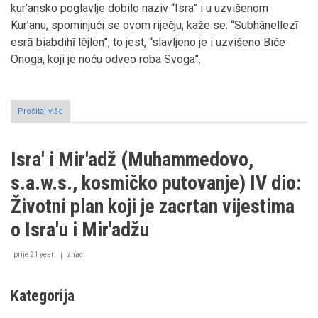
kur’ansko poglavlje dobilo naziv “Isra” i u uzvišenom
Kur’anu, spominjući se ovom riječju, kaže se: “Subhânellezī
esrā biabdihī lêjlen”, to jest, “slavljeno je i uzvišeno Biće
Onoga, koji je noću odveo roba Svoga”.
Pročitaj više
o
Isra
i
Miradž
Isra' i Mir'adž (Muhammedovo,
s.a.w.s., kosmičko putovanje) IV dio:
Životni plan koji je zacrtan vijestima
o Isra'u i Mir'adžu
prije 21 year
znaci
Kategorija