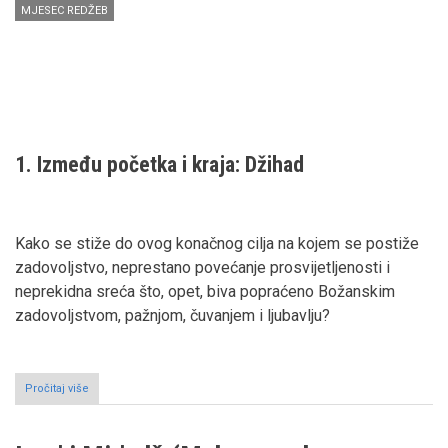
MJESEC REDŽEB
1. Između početka i kraja: Džihad
Kako se stiže do ovog konačnog cilja na kojem se postiže
zadovoljstvo, neprestano povećanje prosvijetljenosti i
neprekidna sreća što, opet, biva popraćeno Božanskim
zadovoljstvom, pažnjom, čuvanjem i ljubavlju?
Pročitaj više
o
Isra'
i
Mir'adž