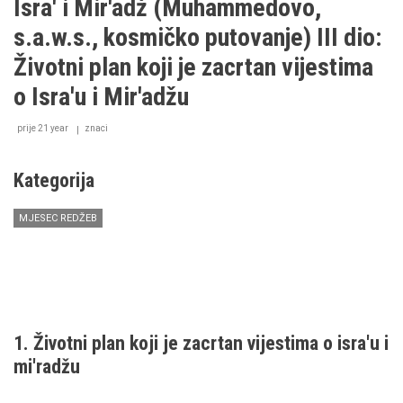
Isra' i Mir'adž (Muhammedovo,
(Muhammedovo,
s.a.w.s.,
s.a.w.s., kosmičko putovanje) III dio:
kosmičko
putovanje)
Životni plan koji je zacrtan vijestima
IV
dio:
o Isra'u i Mir'adžu
Životni
plan
prije 21 year
znaci
koji
je
zacrtan
Kategorija
vijestima
o
Isra'u
MJESEC REDŽEB
i
Mir'adžu
1. Životni plan koji je zacrtan vijestima o isra'u i
mi'radžu