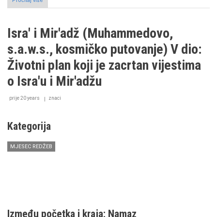
Pročitaj više
o
Isra'
i
Mir'adž
Isra' i Mir'adž (Muhammedovo,
(Muhammedovo,
s.a.w.s.,
s.a.w.s., kosmičko putovanje) V dio:
kosmičko
putovanje)
Životni plan koji je zacrtan vijestima
VI
dio:
o Isra'u i Mir'adžu
Neke
od
prije 20 years
znaci
posljedica
Isra'a
i
Kategorija
Mir'adža
MJESEC REDŽEB
Između početka i kraja: Namaz