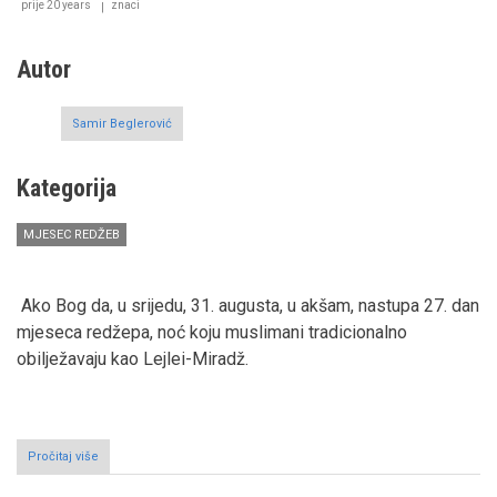
koncem
prije 20 years
znaci
mjeseca
redžepa
Autor
Samir Beglerović
Kategorija
MJESEC REDŽEB
Ako Bog da, u srijedu, 31. augusta, u akšam, nastupa 27. dan
mjeseca redžepa, noć koju muslimani tradicionalno
obilježavaju kao Lejlei-Miradž.
Pročitaj više
o
Riječ-
dvije