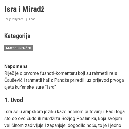
o
Isra i Miradž
Lejlei-
Miradžu
prije 20 years
znaci
Kategorija
MJESEC REDŽEB
Napomena
Riječ je o prvome fusnoti-komentaru koji su rahmetli reis
Čaušević i rahmetli hafiz Pandža priredili uz prijevod prvoga
ajeta kur’anske sure “Isra”
1. Uvod
Isra se u arapskom jeziku kaže noćnom putovanju. Radi toga
što se ovo čudo ili mu‘džiza Božjeg Poslanika, koja svojom
veličinom zadivljuje i zapanjuje, dogodilo noću, to je i jedno