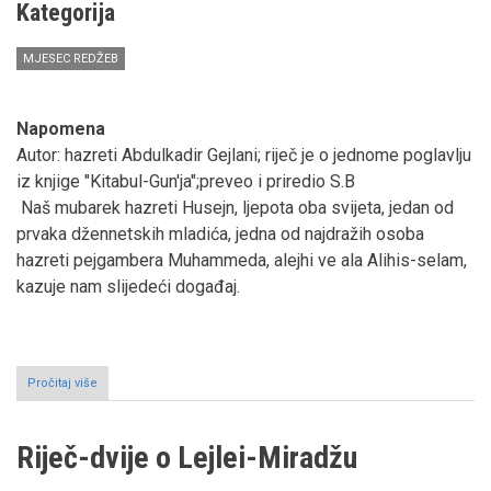
plan
Kategorija
koji
je
MJESEC REDŽEB
zacrtan
vijestima
o
Isra'u
Napomena
i
Autor: hazreti Abdulkadir Gejlani; riječ je o jednome poglavlju
Mir'adžu
iz knjige "Kitabul-Gun'ja";preveo i priredio S.B
Naš mubarek hazreti Husejn, ljepota oba svijeta, jedan od
prvaka džennetskih mladića, jedna od najdražih osoba
hazreti pejgambera Muhammeda, alejhi ve ala Alihis-selam,
kazuje nam slijedeći događaj.
Pročitaj više
o
O
dovi
koja
Riječ-dvije o Lejlei-Miradžu
se
uči