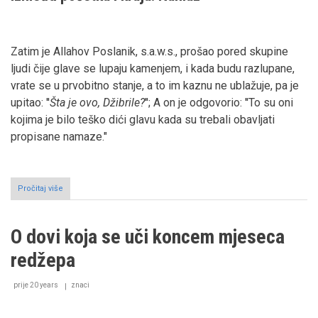
Zatim je Allahov Poslanik, s.a.w.s., prošao pored skupine
ljudi čije glave se lupaju kamenjem, i kada budu razlupane,
vrate se u prvobitno stanje, a to im kaznu ne ublažuje, pa je
upitao: ''
Šta
je ovo, Džibrile?
''; A on je odgovorio: ''To su oni
kojima je bilo teško dići glavu kada su trebali obavljati
propisane namaze."
Pročitaj više
o
Isra'
i
Mir'adž
O dovi koja se uči koncem mjeseca
(Muhammedovo,
s.a.w.s.,
redžepa
kosmičko
putovanje)
V
prije 20 years
znaci
dio:
Životni