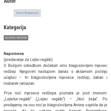
Autor
Samir Beglerović
Kategorija
MJESEC REDŽEB
Napomena
(predavanje za Lejlei regâib)
S Božijom odredbom dočekali smo blagoslovljeni mjesec
redžep. Njegovim nastupom danas s akšamom počinju
ućajluci – tri blagoslovljena mjeseca: redžep, šaban i
mubarek ramazan.
Prva noć mjeseca redžepa poznata je pod imenom:
„Lejletur-regâib“ („Lejlei regâib“) – „Noć želja“. Po
predajama, na ovu noć je blagoslovljena Amina osjetila da je
noseća, da će uskoro roditi hazreti Pejgambera,