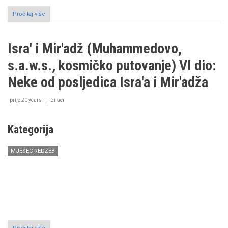
Pročitaj više
o
Pedeset
i
sedam
Isra' i Mir'adž (Muhammedovo,
savjeta
(nasihata)
s.a.w.s., kosmičko putovanje) VI dio:
hazreti
Pejgambera,
Neke od posljedica Isra'a i Mir'adža
alejhisselam
prije 20 years
znaci
Kategorija
MJESEC REDŽEB