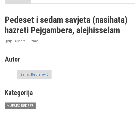
Predavanje
povodom
Lejletur-
Pedeset i sedam savjeta (nasihata)
regaʼiba
hazreti Pejgambera, alejhisselam
prije 16 years
znaci
Autor
Samir Beglerović
Kategorija
MJESEC REDŽEB