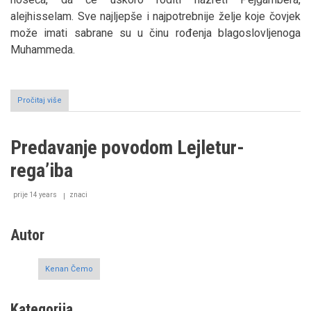
alejhisselam. Sve najljepše i najpotrebnije želje koje čovjek
može imati sabrane su u činu rođenja blagoslovljenoga
Muhammeda.
Pročitaj više
o
O
odnosu
cjeline
Predavanje povodom Lejletur-
i
dijela
regaʼiba
prije 14 years
znaci
Autor
Kenan Čemo
Kategorija