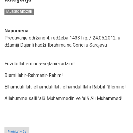
MJESEC REDŽEB
Napomena
Predavanje održano 4. redžeba 1433 h.g. / 24.05.2012. u
džamiji Dajanli hadži-Ibrahima na Gorici u Sarajevu
Euzubillahi-mineš-šejtanir-radžim!
Bismillahir-Rahmanir-Rahim!
Elhamdulillah, elhamdulillah, elhamdulillahi Rabbil-'ālemine!
Allahumme salli 'alā Muhammedin ve 'alā Āli Muhammed!
Pročitaj više
o