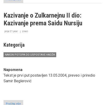
Kazivanje
o
Zulkarnejnu
Kazivanje o Zulkarnejnu II dio:
I
dio:
Kazivanje prema Saidu Nursiju
Uvodno
kazivanje
prije 21 year
znaci
Kategorija
NAKON POTOPA DO USPOSTAVE HADŽA
Napomena
Tekst je prvi put postavljen 13.05.2004, preveo i priredio
Samir Beglerović
Pročitaj više
o