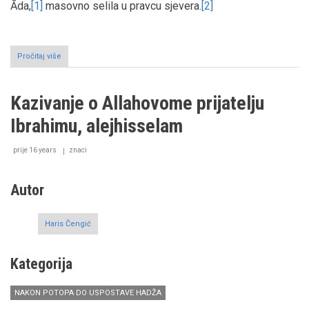
Āda,
[1]
masovno selila u pravcu sjevera.
[2]
Pročitaj više
o
Kazivanje
o
Salihu,
Kazivanje o Allahovome prijatelju
alejhisselam
Ibrahimu, alejhisselam
prije 16 years
znaci
Autor
Haris Čengić
Kategorija
NAKON POTOPA DO USPOSTAVE HADŽA