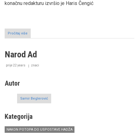
konačnu redakturu izvršio je Haris Čengić
Pročitaj više
o
Kazivanje
o
Zulkarnejnu
Narod Ad
III
dio:
Kazivanje
prije 22 years
znaci
prema
Ismailu
Hakiju
Autor
i
Ibn
Arebiju
Samir Beglerović
Kategorija
NAKON POTOPA DO USPOSTAVE HADŽA