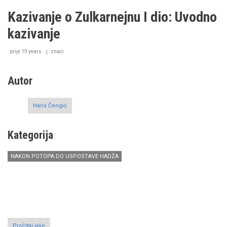
Hūdu,
Kazivanje o Zulkarnejnu I dio: Uvodno
alejhisselam
kazivanje
prije 19 years
znaci
Autor
Haris Čengić
Kategorija
NAKON POTOPA DO USPOSTAVE HADŽA
Pročitaj više
o