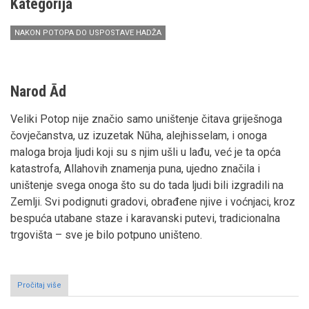
Kategorija
NAKON POTOPA DO USPOSTAVE HADŽA
Narod Ād
Veliki Potop nije značio samo uništenje čitava griješnoga
čovječanstva, uz izuzetak Nūha, alejhisselam, i onoga
maloga broja ljudi koji su s njim ušli u lađu, već je ta opća
katastrofa, Allahovih znamenja puna, ujedno značila i
uništenje svega onoga što su do tada ljudi bili izgradili na
Zemlji. Svi podignuti gradovi, obrađene njive i voćnjaci, kroz
bespuća utabane staze i karavanski putevi, tradicionalna
trgovišta – sve je bilo potpuno uništeno.
Pročitaj više
o
Kazivanje
o