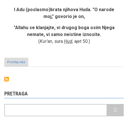
I Adu (poslasmo)brata njihova Huda. "O narode
moj," govorio je on,
"Allahu se klanjajte, vi drugog boga osim Njega
nemate, vi samo neistine iznosite.
(
Kur’an
, sura
Hud
, ajet 50.)
Pročitaj više
o
Narod
Ad
PRETRAGA
Pretraga