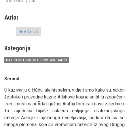
prije 15 years
znaci
Autor
Haris Čengić
Kategorija
NAKON POTOPA DO USPOSTAVE HADŽA
Semud
U kazivanju o Hūdu, alejhisselam, vidjeli smo kako su, nakon
žestoke i pravedne kazne Allahove koja je uništila izopačeni
Irem, muslimani Āda u južnoj Arabiji formirali novu zajednicu.
Ta zajednica bijaše nukleus daljnjega civilizacijskoga
razvoja Arabije i njezinoga naseljavanja, budući da su se
mnoga plemena, koja se vremenom razviše iz ovog Drugog