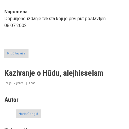
Napomena
Dopunjeno izdanje teksta koji je prvi put postavljen
08.07.2002
Pročitaj više
o
Kazivanje
o
Allahovome
Kazivanje o Hūdu, alejhisselam
prijatelju
Ibrahimu,
alejhisselam
prije 17 years
znaci
Autor
Haris Čengić