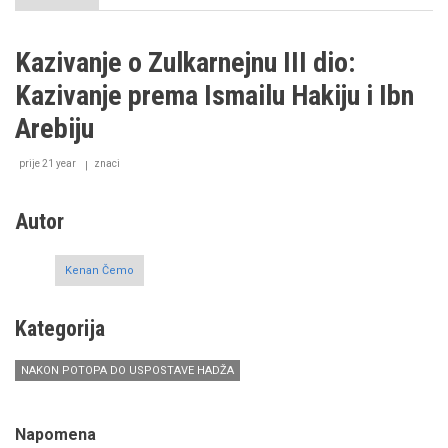
Kazivanje
o
Zulkarnejnu
Kazivanje o Zulkarnejnu III dio:
II
dio:
Kazivanje prema Ismailu Hakiju i Ibn
Kazivanje
prema
Arebiju
Saidu
Nursiju
prije 21 year
znaci
Autor
Kenan Čemo
Kategorija
NAKON POTOPA DO USPOSTAVE HADŽA
Napomena