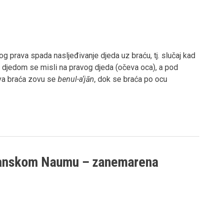
g prava spada nasljeđivanje djeda uz braću, tj. slučaj kad
 djedom se misli na pravog djeda (očeva oca), a pod
kva braća zovu se
benul-a‘jān
, dok se braća po ocu
žanskom Naumu – zanemarena