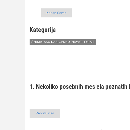
Kenan Čemo
Kategorija
ŠERIJATSKO NASLJEDNO PRAVO - FERAIZ
1. Nekoliko posebnih mes’ela poznatih
Pročitaj više
o
Nasljeđivanje
(imetka)
po