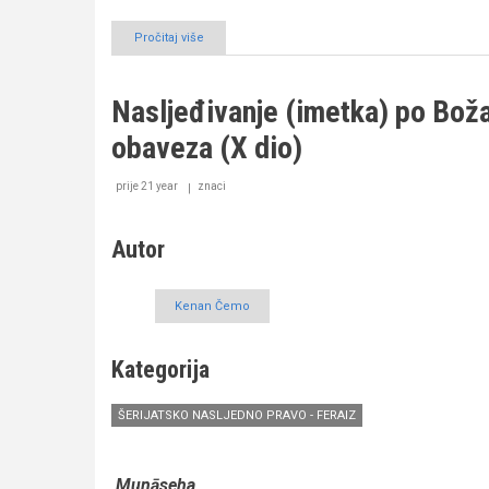
Pročitaj više
o
Nasljeđivanje
(imetka)
po
Nasljeđivanje (imetka) po Bo
Božanskom
Naumu
obaveza (X dio)
–
zanemarena
obaveza
prije 21 year
znaci
(XI
dio)
Autor
Kenan Čemo
Kategorija
ŠERIJATSKO NASLJEDNO PRAVO - FERAIZ
Munāseha