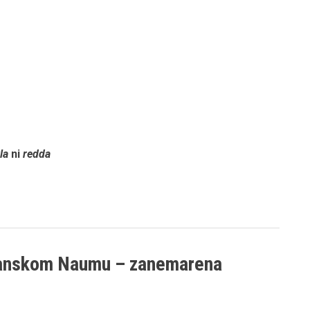
vla
ni
redda
žanskom Naumu – zanemarena