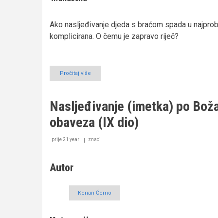
Ako nasljeđivanje djeda s braćom spada u najpro
komplicirana. O čemu je zapravo riječ?
Pročitaj više
o
Nasljeđivanje
(imetka)
po
Nasljeđivanje (imetka) po Bo
Božanskom
Naumu
obaveza (IX dio)
–
zanemarena
obaveza
prije 21 year
znaci
(X
dio)
Autor
Kenan Čemo