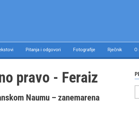
ekstovi
Pitanja i odgovori
Fotografije
Rječnik
O
no pravo - Feraiz
P
P
žanskom Naumu – zanemarena