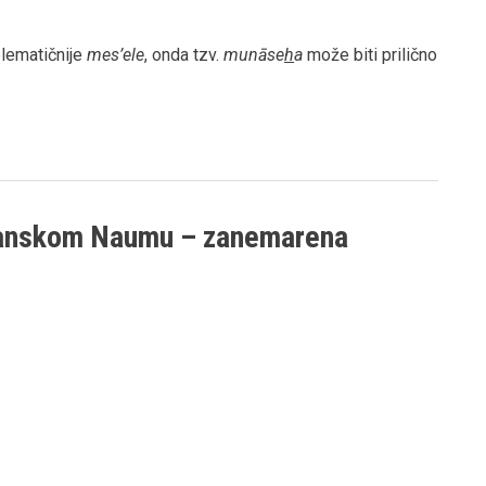
blematičnije
mes’ele
, onda tzv.
munāse
h
a
može biti prilično
žanskom Naumu – zanemarena