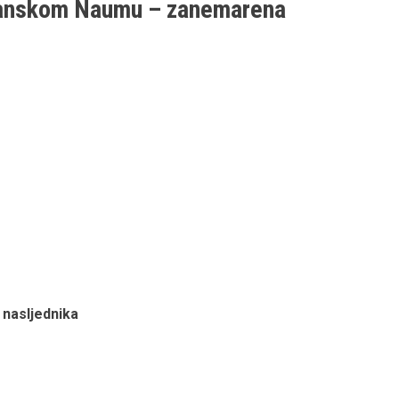
žanskom Naumu – zanemarena
i nasljednika