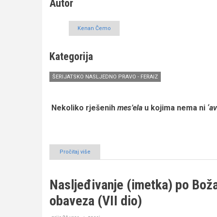
Autor
Kenan Čemo
Kategorija
ŠERIJATSKO NASLJEDNO PRAVO - FERAIZ
Nekoliko rješenih
mes’ela
u kojima nema ni
‘a
Pročitaj više
o
Nasljeđivanje
(imetka)
po
Nasljeđivanje (imetka) po Bo
Božanskom
Naumu
obaveza (VII dio)
–
zanemarena