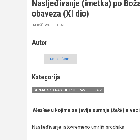
Nasljeđivanje (imetka) po Bo
Božanskom
Naumu
obaveza (XI dio)
–
zanemarena
obaveza
prije 21 year
znaci
(XII
dio)
Autor
Kenan Čemo
Kategorija
ŠERIJATSKO NASLJEDNO PRAVO - FERAIZ
Mes’ele
u kojima se javlja sumnja (
šekk
) u vez
Nasljeđivanje istovremeno umrlih srodnika