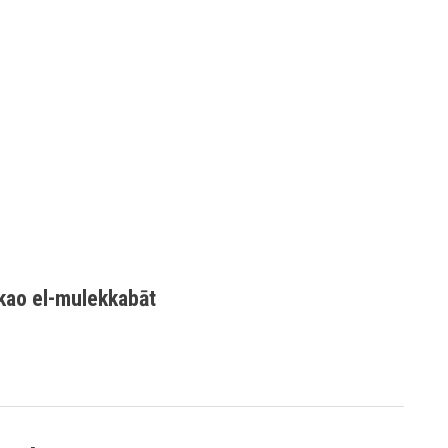
 kao el-mulekkabāt