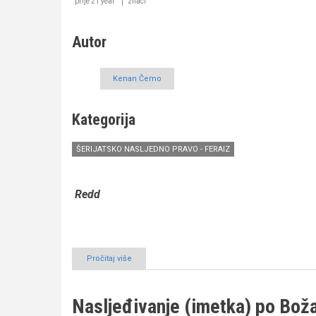
obaveza
prije 21 year
znaci
(VIII
dio)
Autor
Kenan Čemo
Kategorija
ŠERIJATSKO NASLJEDNO PRAVO - FERAIZ
Redd
Pročitaj više
o
Nasljeđivanje
(imetka)
po
Nasljeđivanje (imetka) po Bo
Božanskom