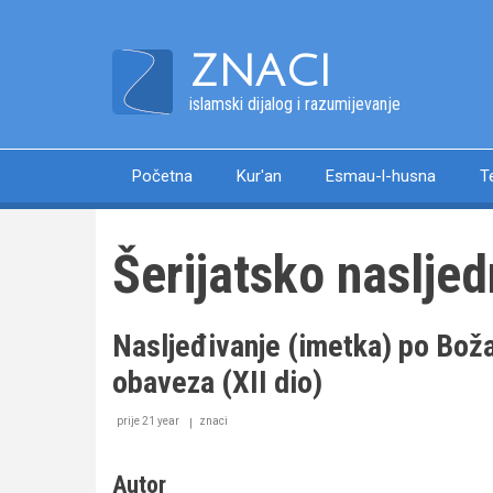
Skip
to
ZNACI
main
content
islamski dijalog i razumijevanje
Početna
Kur'an
Esmau-l-husna
T
Main
navigation
Šerijatsko nasljed
Nasljeđivanje (imetka) po Bo
obaveza (XII dio)
prije 21 year
znaci
Autor