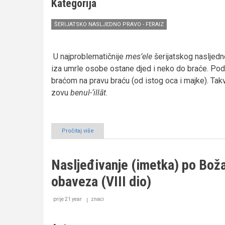
Kategorija
ŠERIJATSKO NASLJEDNO PRAVO - FERAIZ
U najproblematičnije
mes’ele
šerijatskog nasljedno
iza umrle osobe ostane djed i neko do braće. Pod
braćom na pravu braću (od istog oca i majke). Ta
zovu
benul-‘illāt
.
Pročitaj više
o
Nasljeđivanje
(imetka)
po
Nasljeđivanje (imetka) po Bo
Božanskom
Naumu
obaveza (VIII dio)
–
zanemarena
obaveza
prije 21 year
znaci
(IX
dio)