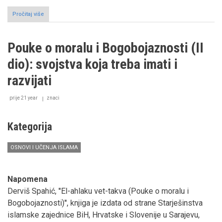
Pročitaj više
o
Vjerovijesništvo
(Nubuvvet)
i
Pouke o moralu i Bogobojaznosti (II
Poslanstvo
(Risalet)
dio): svojstva koja treba imati i
u
svjetlu
razvijati
Allahove
Knjige
prije 21 year
znaci
Kategorija
OSNOVI I UČENJA ISLAMA
Napomena
Derviš Spahić, ''El-ahlaku vet-takva (Pouke o moralu i
Bogobojaznosti)'', knjiga je izdata od strane Starješinstva
islamske zajednice BiH, Hrvatske i Slovenije u Sarajevu,