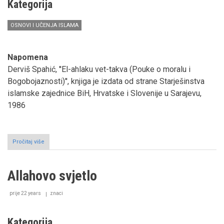
imati
Kategorija
i
razvijati
OSNOVI I UČENJA ISLAMA
Napomena
Derviš Spahić, ''El-ahlaku vet-takva (Pouke o moralu i
Bogobojaznosti)'', knjiga je izdata od strane Starješinstva
islamske zajednice BiH, Hrvatske i Slovenije u Sarajevu,
1986
Pročitaj više
o
Pouke
o
moralu
Allahovo svjetlo
i
Bogobojaznosti
(I
prije 22 years
znaci
dio):
važnost
ahlaki-
Kategorija