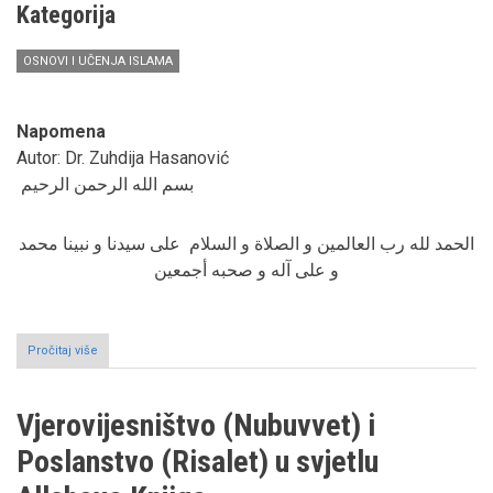
Kategorija
OSNOVI I UČENJA ISLAMA
Napomena
Autor: Dr. Zuhdija Hasanović
بسم الله الرحمن الرحيم
الحمد لله رب العالمين و الصلاة و السلام على سيدنا و نبينا محمد
و على آله و صحبه أجمعين
Pročitaj više
o
O
sirama
Božijega
Vjerovijesništvo (Nubuvvet) i
poslanika
Muhammeda,
Poslanstvo (Risalet) u svjetlu
alejhisselam,
objavljenim