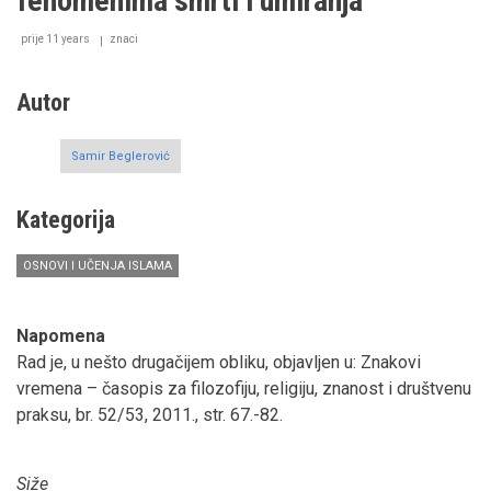
fenomenima smrti i umiranja
prije 11 years
znaci
Autor
Samir Beglerović
Kategorija
OSNOVI I UČENJA ISLAMA
Napomena
Rad je, u nešto drugačijem obliku, objavljen u: Znakovi
vremena – časopis za filozofiju, religiju, znanost i društvenu
praksu, br. 52/53, 2011., str. 67.-82.
Siže