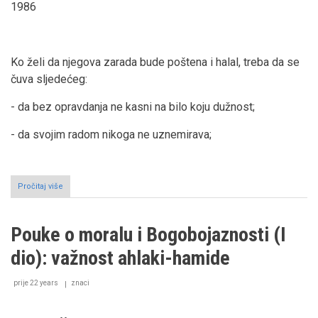
1986
Ko želi da njegova zarada bude poštena i halal, treba da se
čuva sljedećeg:
- da bez opravdanja ne kasni na bilo koju dužnost;
- da svojim radom nikoga ne uznemirava;
Pročitaj više
o
Pouke
o
moralu
Pouke o moralu i Bogobojaznosti (I
i
Bogobojaznosti
dio): važnost ahlaki-hamide
(II
dio):
svojstva
prije 22 years
znaci
koja
treba