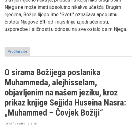
Njega ne može imati apsolutno nikakva učešća. Drugim
riječima, Božije lijepo Ime ''Sveti'' označava apsolutnu
čistotu Njegove Bīti od i najsitnije izjednačenosti,
usporedbe i sličnosti u odnosu na sve ostalo osim Njega.
Pročitaj više
o
Jedno
razmišljanje
o
O sirama Božijega poslanika
svetosti
Muhammeda, alejhisselam,
objavljenim na našem jeziku, kroz
prikaz knjige Sejjida Huseina Nasra:
„Muhammed – Čovjek Božiji“
prije 18 years
znaci