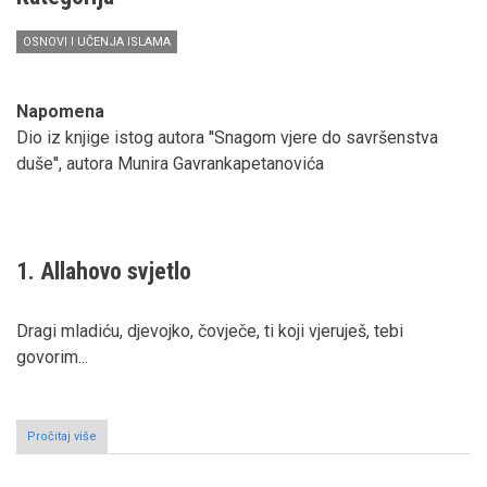
hamide
OSNOVI I UČENJA ISLAMA
Napomena
Dio iz knjige istog autora ''Snagom vjere do savršenstva
duše'', autora Munira Gavrankapetanovića
1. Allahovo svjetlo
Dragi mladiću, djevojko, čovječe, ti koji vjeruješ, tebi
govorim...
Pročitaj više
o
Allahovo
svjetlo