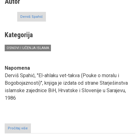
Autor
Derviš Spahić
Kategorija
OSNOVI I UČENJA ISLAMA
Napomena
Derviš Spahić, ''El-ahlaku vet-takva (Pouke o moralu i
Bogobojaznosti)'', knjiga je izdata od strane Starješinstva
islamske zajednice BiH, Hrvatske i Slovenije u Sarajevu,
1986
Pročitaj više
o
Pouke
o