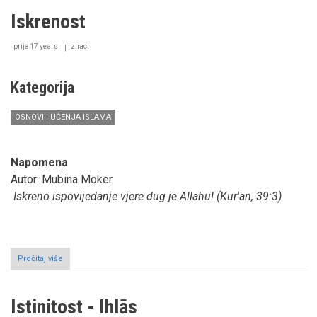
moralu
Iskrenost
i
Bogobojaznosti
(III
prije 17 years
znaci
dio):
svojstva
koja
Kategorija
treba
imati
OSNOVI I UČENJA ISLAMA
i
razvijati
Napomena
Autor: Mubina Moker
Iskreno ispovijedanje vjere dug je Allahu! (Kur'an, 39:3)
Pročitaj više
o
Iskrenost
Istinitost - Ihlās