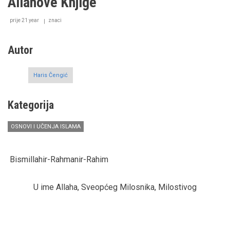
Allahove Knjige
na
našem
prije 21 year
jeziku,
znaci
kroz
prikaz
Autor
knjige
Sejjida
Huseina
Nasra:
Haris Čengić
„Muhammed
–
Čovjek
Kategorija
Božiji“
OSNOVI I UČENJA ISLAMA
Bismillahir-Rahmanir-Rahim
U ime Allaha, Sveopćeg Milosnika, Milostivog