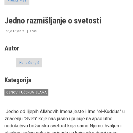
Pročitaj više
o
Istinitost
-
Ihlās
Jedno razmišljanje o svetosti
prije 17 years
znaci
Autor
Haris Čengić
Kategorija
OSNOVI I UČENJA ISLAMA
Jedno od lijepih Allahovih Imena jeste i Ime ''el-Kuddus'' u
značenju ''Sveti'' koje nas jasno upućuje na apsolutno
nedokučivu božansku svetost koja samo Njemu, hvaljen i
slavljen vječno neka je, pripada i u kojoj niko drugi osim