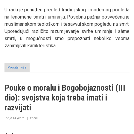
U radu je ponuđen pregled tradicijskog i modernog pogleda
na fenomene smrti i umiranja. Posebna pažnja posvećena je
muslimanskom teološkom i tesavvufskom pogledu na smrt.
Upoređujući različito razumijevanje svrhe umiranja i sâme
smrti, u mogućnosti smo prepoznati nekoliko veoma
zanimljivih karakteristika.
Pročitaj više
o
Tradicionalni
i
moderni
Pouke o moralu i Bogobojaznosti (III
pristupi
fenomenima
dio): svojstva koja treba imati i
smrti
i
razvijati
umiranja
prije 14 years
znaci