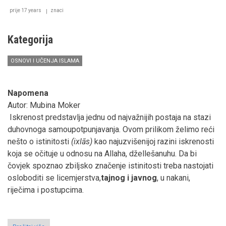
prije 17 years
znaci
Kategorija
OSNOVI I UČENJA ISLAMA
Napomena
Autor: Mubina Moker
Iskrenost predstavlja jednu od najvažnijih postaja na stazi
duhovnoga samoupotpunjavanja. Ovom prilikom želimo reći
nešto o istinitosti
(ixlās)
kao najuzvišenijoj razini iskrenosti
koja se očituje u odnosu na Allaha, džellešanuhu. Da bi
čovjek spoznao zbiljsko značenje istinitosti treba nastojati
osloboditi se licemjerstva,
tajnog i javnog
, u nakani,
riječima i postupcima.