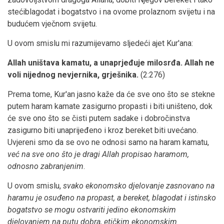
stećiblagodat i bogatstvo i na ovome prolaznom svijetu i na
budućem vječnom svijetu.
U ovom smislu mi razumijevamo sljedeći ajet Kur'ana:
Allah uništava kamatu, a unaprjeđuje milosrđa. Allah ne
voli nijednog nevjernika, grješnika.
(2:276)
Prema tome, Kur'an jasno kaže da će sve ono što se stekne
putem haram kamate zasigurno propasti i biti uništeno, dok
će sve ono što se čisti putem sadake i dobročinstva
zasigurno biti unaprijeđeno i kroz bereket biti uvećano.
Uvjereni smo da se ovo ne odnosi samo na haram kamatu,
već na sve ono što je dragi Allah propisao haramom,
odnosno zabranjenim
.
U ovom smislu,
svako ekonomsko djelovanje zasnovano na
haramu je osuđeno na propast, a bereket, blagodat i istinsko
bogatstvo se mogu ostvariti jedino ekonomskim
djelovanjem na putu dobra, etičkim ekonomskim