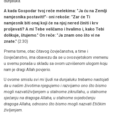
dunjaluka.
A kada Gospodar tvoj reče melekima: "Ja ću na Zemlji
namjesnika postaviti!"- oni rekoše: "Zar će Ti
namjesnik biti onaj koji će na njoj nered činiti i krv
proljevati? A mi Tebe veličamo i hvalimo i, kako Tebi
dolikuje, štujemo." On reče: "Ja znam ono što vi ne
znate."
(2:30)
Prema tome, otac čitavog čovječanstva, a time i
čovječanstvo, ima obavezu da se u ovosvjetskom vremenu
u svemu ponaša u skladu sa ovom uzvišenom ulogom koju
nam je dragi Allah povjerio.
U ovome smislu
svi mi ljudi na dunjaluku trebamo nastojati
da u našim životima njegujemo i razvijamo ono što bismo
mogli nazvatiživljenjem u stalnome zikrullahu, u stalnome
sjećanju na dragoga Allaha, u stalnome svjedočenju
dragoga Allaha, odnosno što bismo mogli nazvati Etičkim
življenjem
.