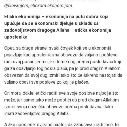
djelovanjem, etičkom ekonomijom
.
Etička ekonomija – ekonomija na putu dobra koja
upućuje da se ekonomski djeluje u skladu sa
zadovoljstvom dragoga Allaha – etička ekonomija
uposlenika
Opet, sa druge strane, svaki čovjek koji se u ekonomiji
pojavljuje kao uposlenik ima obavezu da valjano i pošteno
radi svoj posao jer mu je u tome dug prema poslodavcu koji
ga za obavljanje tog posla plaća, pa je pred dragim Allahom
obavezan da svoj dug izmiri tako što će iskreno nastojati da
valjano obavi sve poslove za koji je plaćen.
On mora, dakle, etički raditi sve svoje poslove najbolje što
može, jer samo tako može postići da pred dragim Allahom
izmiri svoju dužničku obavezu prema poslodavcu i tako
imati zadovoljstvo dragog Allaha.
A ako uposlenik svjesno nastoji da zabušava i radi loše, to