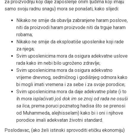
za proizvodnju koji daje zaposlenje onim ljudima koji imaju
samo svoju radnu snagu) mora se ponašati, kako slijedi:
Nikako ne smije da obavlja zabranjene haram poslove,
niti da proizvodi haram proizvode niti da trguje haram
robama;
Nikako ne smije da eksploatiše uposlenike koji rade
za njega;
Svim uposlenicima mora da osigura adekvatne uslove
rada kako im nebi bilo ugroženo zdravlje;
Svim uposlenicima mora da osigura adekvatno
vrijeme dnevnog, sedmičnog i godišnjeg odmora kako
bi mogli imati vremena i za sebe i za svoje porodice;
Svim uposlenicima mora da daje adekvatne plate (i to
ih
mora isplaćivati još dok im se znoj od rada ne osuši
sa lica
, prema poruci poznatog hadisa što se prenosi
od Muhammeda, alejhisselam) kako bi i oni i njihove
porodice imali adekvatan životni standard.
Poslodavac, (ako želi istinski sprovoditi etičku ekonomiju)