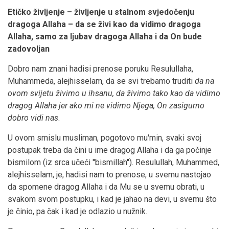
Etičko življenje – življenje u stalnom svjedočenju
dragoga Allaha – da se živi kao da vidimo dragoga
Allaha, samo za ljubav dragoga Allaha i da On bude
zadovoljan
Dobro nam znani hadisi prenose poruku Resulullaha,
Muhammeda, alejhisselam, da se svi trebamo truditi
da na
ovom svijetu živimo u ihsanu, da živimo tako kao da vidimo
dragog Allaha jer ako mi ne vidimo Njega, On zasigurno
dobro vidi nas
.
U ovom smislu musliman, pogotovo mu'min, svaki svoj
postupak treba da čini u ime dragog Allaha i da ga počinje
bismilom (iz srca učeći ''bismillah''). Resulullah, Muhammed,
alejhisselam, je, hadisi nam to prenose, u svemu nastojao
da spomene dragog Allaha i da Mu se u svemu obrati, u
svakom svom postupku, i kad je jahao na devi, u svemu što
je činio, pa čak i kad je odlazio u nužnik.