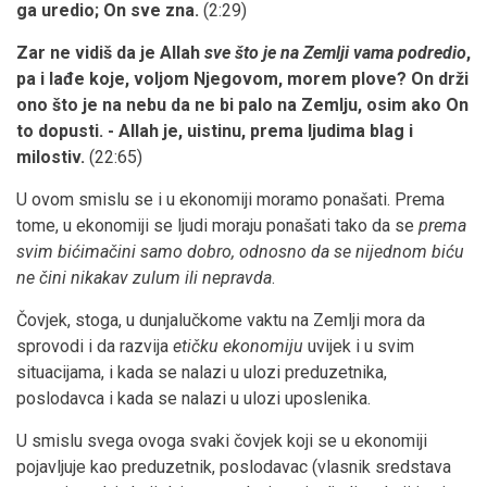
ga uredio; On sve zna.
(2:29)
Zar ne vidiš da je Allah
sve što je na Zemlji vama podredio
,
pa i lađe koje, voljom Njegovom, morem plove? On drži
ono što je na nebu da ne bi palo na Zemlju, osim ako On
to dopusti. - Allah je, uistinu, prema ljudima blag i
milostiv.
(22:65)
U ovom smislu se i u ekonomiji moramo ponašati. Prema
tome, u ekonomiji se ljudi moraju ponašati tako da se
prema
svim bićimačini samo dobro, odnosno da se nijednom biću
ne čini nikakav zulum ili nepravda
.
Čovjek, stoga, u dunjalučkome vaktu na Zemlji mora da
sprovodi i da razvija
etičku ekonomiju
uvijek i u svim
situacijama, i kada se nalazi u ulozi preduzetnika,
poslodavca i kada se nalazi u ulozi uposlenika.
U smislu svega ovoga svaki čovjek koji se u ekonomiji
pojavljuje kao preduzetnik, poslodavac (vlasnik sredstava