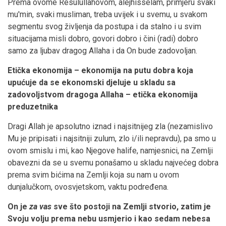
Prema ovome Resulullahovom, alejhisselam, primjeru svaki
mu'min, svaki musliman, treba uvijek i u svemu, u svakom
segmentu svog življenja da postupa i da stalno i u svim
situacijama misli dobro, govori dobro i čini (radi) dobro
samo za ljubav dragog Allaha i da On bude zadovoljan.
Etička ekonomija – ekonomija na putu dobra koja
upućuje da se ekonomski djeluje u skladu sa
zadovoljstvom dragoga Allaha – etička ekonomija
preduzetnika
Dragi Allah je apsolutno iznad i najsitnijeg zla (nezamislivo
Mu je pripisati i najsitniji zulum, zlo i/ili nepravdu), pa smo u
ovom smislu i mi, kao Njegove halife, namjesnici, na Zemlji
obavezni da se u svemu ponašamo u skladu najvećeg dobra
prema svim bićima na Zemlji koja su nam u ovom
dunjalučkom, ovosvjetskom, vaktu podređena.
On je
za vas
sve što postoji na Zemlji stvorio, zatim je
Svoju volju prema nebu usmjerio i kao sedam nebesa