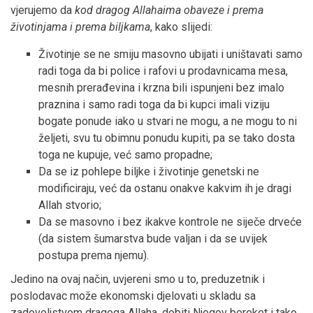
vjerujemo da
kod dragog Allahaima obaveze i prema
životinjama i prema biljkama
, kako slijedi:
Životinje se ne smiju masovno ubijati i uništavati samo
radi toga da bi police i rafovi u prodavnicama mesa,
mesnih prerađevina i krzna bili ispunjeni bez imalo
praznina i samo radi toga da bi kupci imali viziju
bogate ponude iako u stvari ne mogu, a ne mogu to ni
željeti, svu tu obimnu ponudu kupiti, pa se tako dosta
toga ne kupuje, već samo propadne;
Da se iz pohlepe biljke i životinje genetski ne
modificiraju, već da ostanu onakve kakvim ih je dragi
Allah stvorio;
Da se masovno i bez ikakve kontrole ne siječe drveće
(da sistem šumarstva bude valjan i da se uvijek
postupa prema njemu).
Jedino na ovaj način, uvjereni smo u to, preduzetnik i
poslodavac može ekonomski djelovati u skladu sa
zadovoljstvom dragoga Allaha, dobiti Njegov bereket i tako