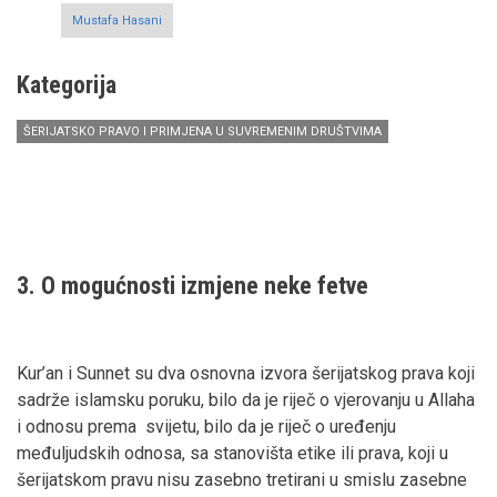
problemi
Mustafa Hasani
Kategorija
ŠERIJATSKO PRAVO I PRIMJENA U SUVREMENIM DRUŠTVIMA
3. O mogućnosti izmjene neke fetve
Kur’an i Sunnet su dva osnovna izvora šerijatskog prava koji
sadrže islamsku poruku, bilo da je riječ o vjerovanju u Allaha
i odnosu prema svijetu, bilo da je riječ o uređenju
međuljudskih odnosa, sa stanovišta etike ili prava, koji u
šerijatskom pravu nisu zasebno tretirani u smislu zasebne