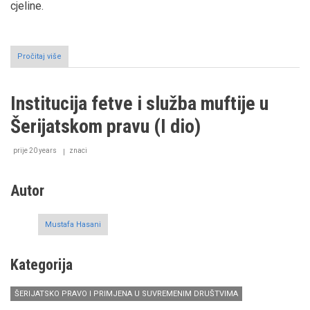
cjeline.
Pročitaj više
o
Institucija
fetve
i
Institucija fetve i služba muftije u
služba
muftije
Šerijatskom pravu (I dio)
u
Šerijatskom
pravu
prije 20 years
znaci
(II
dio)
Autor
Mustafa Hasani
Kategorija
ŠERIJATSKO PRAVO I PRIMJENA U SUVREMENIM DRUŠTVIMA