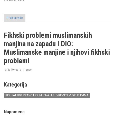
Pročitaj više
o
Fikhski
problemi
muslimanskih
Fikhski problemi muslimanskih
manjina
na
manjina na zapadu I DIO:
zapadu
II
Muslimanske manjine i njihovi fikhski
DIO:
Fikh
problemi
za
muslimanske
prije 19 years
znaci
manjine
-
ciljevi,
Kategorija
specifičnosti
i
izvori
ŠERIJATSKO PRAVO I PRIMJENA U SUVREMENIM DRUŠTVIMA
Napomena