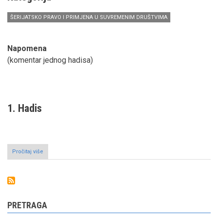
ŠERIJATSKO PRAVO I PRIMJENA U SUVREMENIM DRUŠTVIMA
Napomena
(komentar jednog hadisa)
1. Hadis
Pročitaj više
o
Planiranje
porodice
PRETRAGA