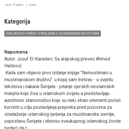
fikha
prije 19 years
znaci
za
manjine
Kategorija
ŠERIJATSKO PRAVO I PRIMJENA U SUVREMENIM DRUŠTVIMA
Napomena
Autor: Jusuf El-Karadavi; Sa arapskog preveo Ahmed
Halilović.
Kada sam objavio prvo izdanje knjige "Nemuslimani u
muslimanskom društvu" u kojoj sam tretirao - u svjetlu
tekstova i nakana Šerijata - pitanje vjerskih neislamskih
manjina koje žive u islamskom svijetu a predstavljaju
autohtono stanovništvo koje su neki strani elementi počeli
koristiti u cilju postavljanja prepreka pred pozivima za
iznalaženje islamskog rješenja za muslimanske zemlje,
uspostavu Šerijata i obnovu sveukupnog islamskog života
tvrdeći da t