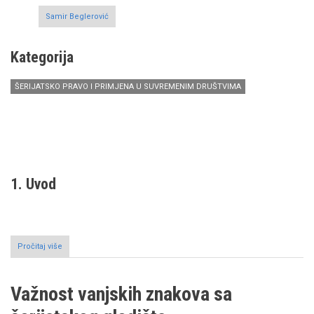
Samir Beglerović
Kategorija
ŠERIJATSKO PRAVO I PRIMJENA U SUVREMENIM DRUŠTVIMA
1. Uvod
Pročitaj više
o
Nekoliko
riječi
o
Važnost vanjskih znakova sa
akiki
i