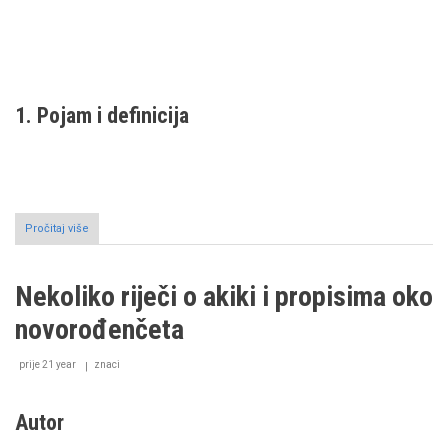
1. Pojam i definicija
Pročitaj više
o
Institucija
fetve
i
Nekoliko riječi o akiki i propisima oko
služba
muftije
novorođenčeta
u
Šerijatskom
pravu
prije 21 year
znaci
(I
dio)
Autor