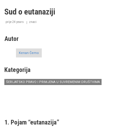
vanjskih
znakova
Sud o eutanaziji
sa
šerijatskog
gledišta
prije 24 years
znaci
Autor
Kenan Čemo
Kategorija
ŠERIJATSKO PRAVO I PRIMJENA U SUVREMENIM DRUŠTVIMA
1. Pojam “eutanazija”