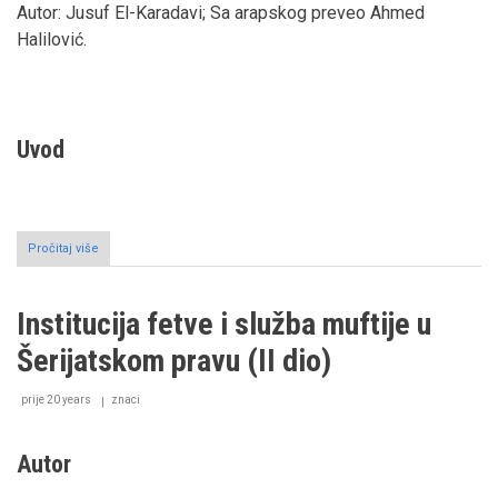
Autor: Jusuf El-Karadavi; Sa arapskog preveo Ahmed
Halilović.
Uvod
Pročitaj više
o
Fikhski
problemi
muslimanskih
Institucija fetve i služba muftije u
manjina
na
Šerijatskom pravu (II dio)
zapadu
I
DIO:
prije 20 years
znaci
Muslimanske
manjine
i
Autor
njihovi
fikhski