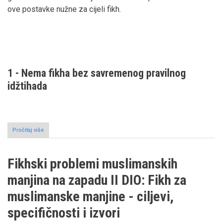
ove postavke nužne za cijeli fikh.
1 - Nema fikha bez savremenog pravilnog
idžtihada
Pročitaj više
o
Fikhski
problemi
muslimanskih
Fikhski problemi muslimanskih
manjina
na
manjina na zapadu II DIO: Fikh za
zapadu
III
muslimanske manjine - ciljevi,
DIO:
Osnovne
specifičnosti i izvori
postavke