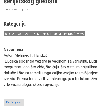
šerijatskog gledišta
propisima
oko
novorođenčeta
prije 23 years
znaci
Kategorija
ŠERIJATSKO PRAVO I PRIMJENA U SUVREMENIM DRUŠTVIMA
Napomena
Autor: Mehmed h. Handžić
Ljudska spoznaja vezana je većinom za vanjštinu. Ljudi
mogu znati ono što vide, što čuju, što ostalim osjetilima
dokuče i što na temelju toga daljim svojim razmišljanjem
izvedu. Prema tome vidljive stvari igraju u ljudskom životu
vrlo važnu ulogu, skoro najvažniju.
Pročitaj više
o
Važnost