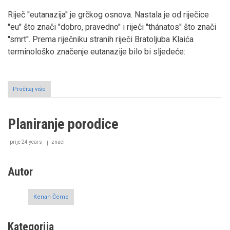
Riječ ''eutanazija'' je grčkog osnova. Nastala je od riječice
''eu''
što znači ''dobro, pravedno'' i riječi ''thánatos'' što znači
''smrt''. Prema riječniku stranih riječi Bratoljuba Klaića
terminološko značenje eutanazije bilo bi sljedeće:
Pročitaj više
o
Sud
o
eutanaziji
Planiranje porodice
prije 24 years
znaci
Autor
Kenan Čemo
Kategorija