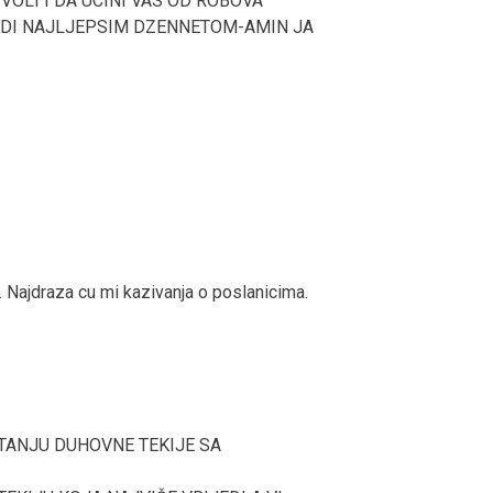
VOLI I DA UCINI VAS OD ROBOVA
RADI NAJLJEPSIM DZENNETOM-AMIN JA
. Najdraza cu mi kazivanja o poslanicima.
ITANJU DUHOVNE TEKIJE SA