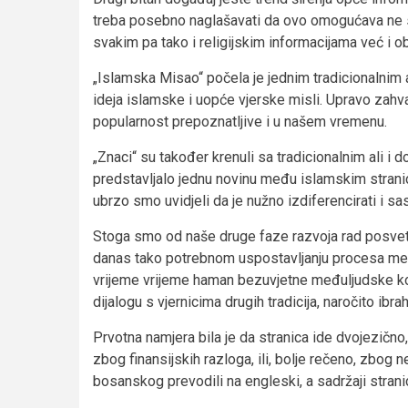
treba posebno naglašavati da ovo omogućava ne 
svakim pa tako i religijskim informacijama već i ob
„Islamska Misao“ počela je jednim tradicionalnim 
ideja islamske i uopće vjerske misli. Upravo zahvalj
popularnost prepoznatljive i u našem vremenu.
„Znaci“ su također krenuli sa tradicionalnim ali i 
predstavljalo jednu novinu među islamskim stra
ubrzo smo uvidjeli da je nužno izdiferencirati i sas
Stoga smo od naše druge faze razvoja rad posvetili
danas tako potrebnom uspostavljanju procesa me
vrijeme vrijeme haman bezuvjetne međuljudske kom
dijalogu s vjernicima drugih tradicija, naročito i
Prvotna namjera bila je da stranica ide dvojezičn
zbog finansijskih razloga, ili, bolje rečeno, zbog
bosanskog prevodili na engleski, a sadržaji stranic