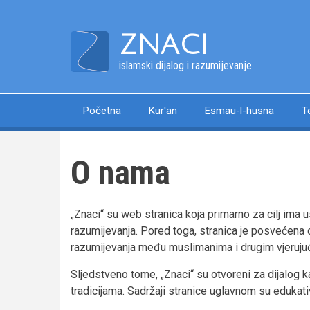
Skip
to
ZNACI
main
content
islamski dijalog i razumijevanje
Početna
Kur'an
Esmau-l-husna
T
Main
navigation
O nama
„Znaci“ su web stranica koja primarno za cilj ima u
razumijevanja. Pored toga, stranica je posvećena o
razumijevanja među muslimanima i drugim vjeruju
Sljedstveno tome, „Znaci“ su otvoreni za dijalog 
tradicijama. Sadržaji stranice uglavnom su edukati