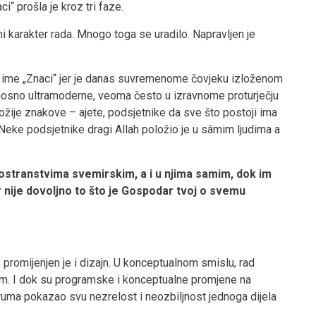
 prošla je kroz tri faze.
ni karakter rada. Mnogo toga se uradilo. Napravljen je
i ime „Znaci“ jer je danas suvremenome čovjeku izloženom
osno ultramoderne, veoma često u izravnome proturječju
ožije znakove – ajete, podsjetnike da sve što postoji ima
Neke podsjetnike dragi Allah položio je u sâmim ljudima a
rostranstvima svemirskim, a i u njima samim, dok im
r nije dovoljno to što je Gospodar tvoj o svemu
n, promijenjen je i dizajn. U konceptualnom smislu, rad
forum. I dok su programske i konceptualne promjene na
foruma pokazao svu nezrelost i neozbiljnost jednoga dijela