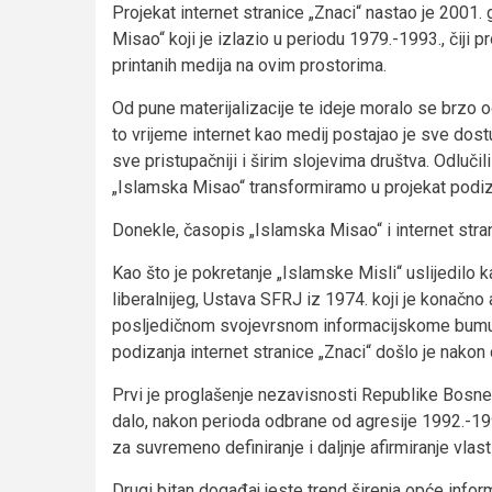
Projekat internet stranice „Znaci“ nastao je 2001.
Misao“ koji je izlazio u periodu 1979.-1993., čiji
printanih medija na ovim prostorima.
Od pune materijalizacije te ideje moralo se brzo o
to vrijeme internet kao medij postajao je sve dostu
sve pristupačniji i širim slojevima društva. Odluči
„Islamska Misao“ transformiramo u projekat podiz
Donekle, časopis „Islamska Misao“ i internet stran
Kao što je pokretanje „Islamske Misli“ uslijedil
liberalnijeg, Ustava SFRJ iz 1974. koji je konačno
posljedičnom svojevrsnom informacijskome bumu na
podizanja internet stranice „Znaci“ došlo je nako
Prvi je proglašenje nezavisnosti Republike Bosne
dalo, nakon perioda odbrane od agresije 1992.-1
za suvremeno definiranje i daljnje afirmiranje vlast
Drugi bitan događaj jeste trend širenja opće infor