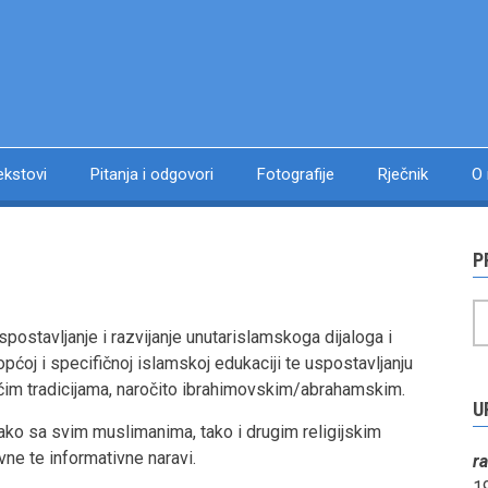
ekstovi
Pitanja i odgovori
Fotografije
Rječnik
O
P
P
spostavljanje i razvijanje unutarislamskoga dijaloga i
pćoj i specifičnoj islamskoj edukaciji te uspostavljanju
ćim tradicijama, naročito ibrahimovskim/abrahamskim.
U
kako sa svim muslimanima, tako i drugim religijskim
vne te informativne naravi.
r
1