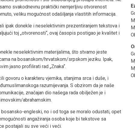
E
samo svakodnevnu praktički nemjerljivu otvorenost
G
rnuto, veliku mogućnost odašiljanja vlastitih informacija.
M
ali ipak donekle i neselektivnim prezentiranjem tekstova i
Mj
ujući toj „otvorenosti“, ovaj časopis postigao je kvalitet i
Ob
O
donekle neselektivnim materijalima, što stvarno jeste
G
nicama na bosanskom/hrvatskom/srpskom jeziku. Ipak,
M
vim jasno profilirati rad „Znaka“.
Mj
O
 govoru o karakteru vjernika, stanjima srca i duše, i
đumuslimanskoga razumijevanja. S obzirom da je naše
unikacije, značajan dio našega rada obilježen je i
brahimovskim/abrahamskim.
o, bosansko-engleski, no i od toga se moralo odustati, opet
 nemogućnosti angažiranja osoba koje bi tekstove sa
e postajali su sve veći i veći.