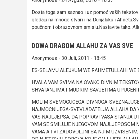
Anonymous - 24 Avgust, 2010 - 18:37
Dosta toga sam saznao i uz pomoć vaših tekstova p
gledaju na mnoge stvari i na Dunjaluku i Ahiretu.S
poučnom i obrazovnom smislu.Nastavite tako. All
DOWA DRAGOM ALLAHU ZA VAS SVE
Anonymous - 30 Juli, 2011 - 18:45
ES-SELAMU ALEJKUM WE RAHMETULLAHI WE 
HVALA VAM SVIMA NA OVAKO DIVNIM TEKSTO
SHVATANJIMA I MUDRIM SAVJETIMA UPUCENI
MOLIM SVEMOGUCEGA-DIVNOGA-SVEZNAJUCE
NAJMOCNIJEGA-SVEVLADATELJA ALLAHA DA 
VAS NAJLJEPSA, DA POPRAVI VASA STANJA U 
VAM SE SMILUJE NJEGOVOM NAJLJEPOSOM M
VAMA A I VI ZADOVOLJNI SA NJIM UZVISENIM