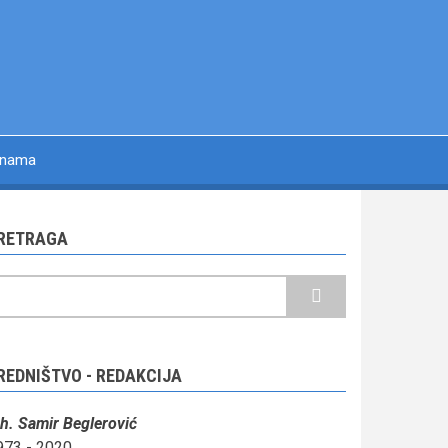
 nama
RETRAGA
retraga
REDNIŠTVO - REDAKCIJA
ah. Samir Beglerović
973 - 2020.