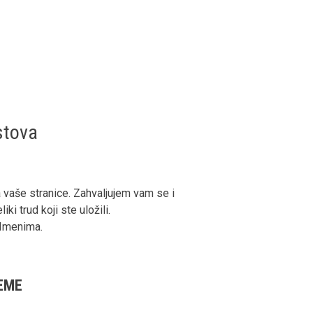
stova
 vaše stranice. Zahvaljujem vam se i
ki trud koji ste uložili.
 Imenima.
EME