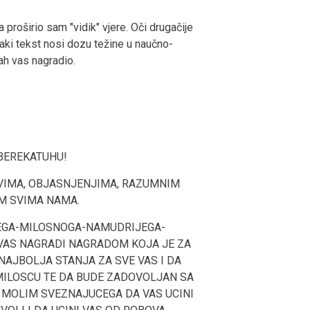
roširio sam "vidik" vjere. Oči drugačije
vaki tekst nosi dozu težine u naučno-
ah vas nagradio.
BEREKATUHU!
VIMA, OBJASNJENJIMA, RAZUMNIM
M SVIMA NAMA.
GA-MILOSNOGA-NAMUDRIJEGA-
VAS NAGRADI NAGRADOM KOJA JE ZA
NAJBOLJA STANJA ZA SVE VAS I DA
ILOSCU TE DA BUDE ZADOVOLJAN SA
, MOLIM SVEZNAJUCEGA DA VAS UCINI