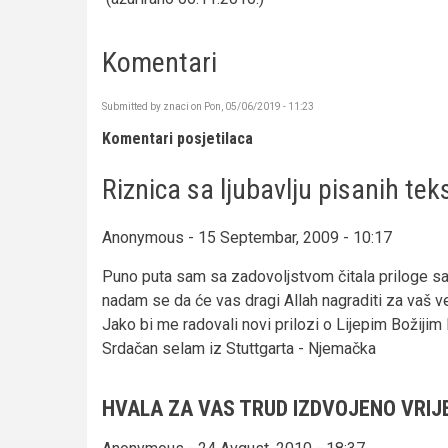
Komentari
Submitted by
znaci
on
Pon, 05/06/2019 - 11:23
Komentari posjetilaca
Riznica sa ljubavlju pisanih tek
Anonymous - 15 Septembar, 2009 - 10:17
Puno puta sam sa zadovoljstvom čitala priloge sa
nadam se da će vas dragi Allah nagraditi za vaš veli
Jako bi me radovali novi prilozi o Lijepim Božijim
Srdačan selam iz Stuttgarta - Njemačka
HVALA ZA VAS TRUD IZDVOJENO VRIJ