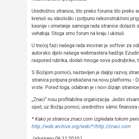
Uredništvo stranice, što preko foruma što preko em
krenuli su ideološki i potpuno nekonstruktivni prigo
kasnije i ometanje samoga rada stranice dolazili su 
vehabija. Stoga smo forum na kraju i ukinuli.
U trećoj fazi našega rada inoviran je softver za od
autorsko djelo našega webmastera hadžije Ezudina. 
raspored rubrika, dodali mnoge nove podrubrike, te u
S Božijom pomoći, nastavljen je daljnji razvoj st
stranica potpuna prebačena na novu platformu - Dr
vrste. Pored toga, odabran je i novi dizajn stranice
„Znaci“ nisu profitabilna organizacija. Jedini stv
opet, uz Božiju pomoć, uredništvo sâmo finansira u
* Kako je stranica znaci.com izgledala tokom per
http://web.archive.org/web/*/http://znaci.com
(ažurirano 06.11.2010.)