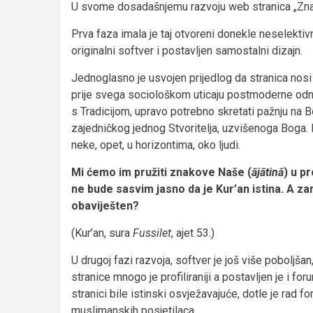
U svome dosadašnjemu razvoju web stranica „Znaci“
Prva faza imala je taj otvoreni donekle neselektiv
originalni softver i postavljen samostalni dizajn.
Jednoglasno je usvojen prijedlog da stranica nos
prije svega sociološkom uticaju postmoderne odn
s Tradicijom, upravo potrebno skretati pažnju na B
zajedničkog jednog Stvoritelja, uzvišenoga Boga. 
neke, opet, u horizontima, oko ljudi.
Mi ćemo im pružiti znakove Naše (
ājātinā
) u p
ne bude sasvim jasno da je Kur’an istina. A za
obaviješten?
(Kur’an, sura
Fussilet
, ajet 53.)
U drugoj fazi razvoja, softver je još više poboljša
stranice mnogo je profiliraniji a postavljen je i 
stranici bile istinski osvježavajuće, dotle je rad 
muslimanskih posjetilaca.