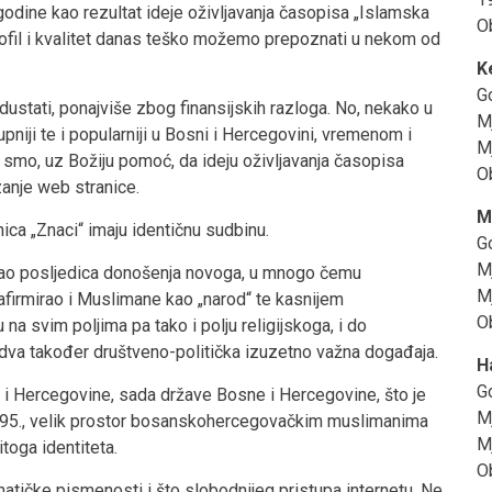
 godine kao rezultat ideje oživljavanja časopisa „Islamska
O
 profil i kvalitet danas teško možemo prepoznati u nekom od
K
G
dustati, ponajviše zbog finansijskih razloga. No, nekako u
M
pniji te i popularniji u Bosni i Hercegovini, vremenom i
Mj
li smo, uz Božiju pomoć, da ideju oživljavanja časopisa
O
anje web stranice.
M
ica „Znaci“ imaju identičnu sudbinu.
G
M
o kao posljedica donošenja novoga, u mnogo čemu
Mj
 afirmirao i Muslimane kao „narod“ te kasnijem
Ob
 svim poljima pa tako i polju religijskoga, i do
n dva također društveno-politička izuzetno važna događaja.
H
G
 i Hercegovine, sada države Bosne i Hercegovine, što je
M
995., velik prostor bosanskohercegovačkim muslimanima
Mj
itoga identiteta.
O
matičke pismenosti i što slobodnijeg pristupa internetu. Ne