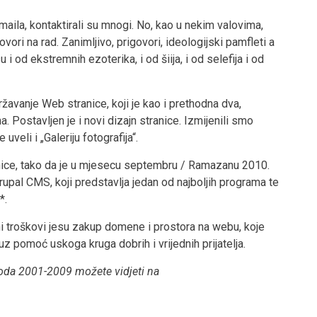
aila, kontaktirali su mnogi. No, kao u nekim valovima,
vori na rad. Zanimljivo, prigovori, ideologijski pamfleti a
i od ekstremnih ezoterika, i od šiija, i od selefija i od
ržavanje Web stranice, koji je kao i prethodna dva,
Postavljen je i novi dizajn stranice. Izmijenili smo
veli i „Galeriju fotografija“.
ranice, tako da je u mjesecu septembru / Ramazanu 2010.
upal CMS, koji predstavlja jedan od najboljih programa te
*.
arni troškovi jesu zakup domene i prostora na webu, koje
z pomoć uskoga kruga dobrih i vrijednih prijatelja.
ioda 2001-2009 možete vidjeti na