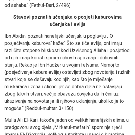
od ashaba.“ (Fethul-Bari, 2/496)
Stavovi poznatih učenjaka o posjeti kaburovima
učenjaka i evlija
Ibn Abidin, poznati hanefijski učenjak, u poglavlju „ O
posjećivanju kaburova“ kaže:“ Što se tiče evlija, oni imaju
različite stepene bliskosti kod Uzvišenog Allaha i posjetioci
od njih imaju koristi spram njihovih spoznaja i duhovnih
stanja. Rekao je Ibn Hadžer u svojim fetvama: Nemoj to
(posjećivanje kabura evlija) ostavljati zbog novotarija i ružnih
stvari koje se dešavaju kod njih, kao što je miješanje
muškaraca i žena i slično, jer se dobra djela ne ostavljaju
zbog takvih stvari, već je obaveza čovjeka da ih čini uz
ukazivanje na novotarije ili njihovo uklanjanje, ukoliko je to
moguće.“ (Reddul-muhtar, 3/150)
Mulla Ali El-Kari, takođe jedan od velikih hanefijskih alima, u
predgovoru svog djela „Mirkatul-mefatih“ spominje riječi
Imama El-Džezerija, velikog autoriteta u nauci o kiraetima,