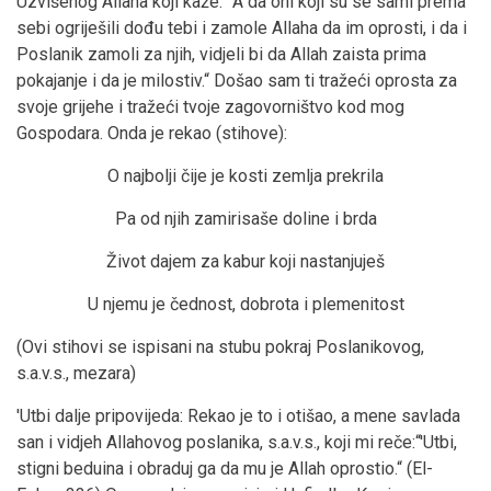
Uzvišenog Allaha koji kaže:“ A da oni koji su se sami prema
sebi ogriješili dođu tebi i zamole Allaha da im oprosti, i da i
Poslanik zamoli za njih, vidjeli bi da Allah zaista prima
pokajanje i da je milostiv.“ Došao sam ti tražeći oprosta za
svoje grijehe i tražeći tvoje zagovorništvo kod mog
Gospodara. Onda je rekao (stihove):
O najbolji čije je kosti zemlja prekrila
Pa od njih zamirisaše doline i brda
Život dajem za kabur koji nastanjuješ
U njemu je čednost, dobrota i plemenitost
(Ovi stihovi se ispisani na stubu pokraj Poslanikovog,
s.a.v.s., mezara)
'Utbi dalje pripovijeda: Rekao je to i otišao, a mene savlada
san i vidjeh Allahovog poslanika, s.a.v.s., koji mi reče:“'Utbi,
stigni beduina i obraduj ga da mu je Allah oprostio.“ (El-