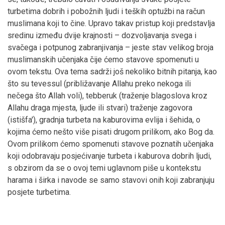
turbetima dobrih i pobožnih ljudi i teških optužbi na račun
muslimana koji to čine. Upravo takav pristup koji predstavlja
sredinu između dvije krajnosti – dozvoljavanja svega i
svačega i potpunog zabranjivanja – jeste stav velikog broja
muslimanskih učenjaka čije ćemo stavove spomenuti u
ovom tekstu. Ova tema sadrži još nekoliko bitnih pitanja, kao
što su tevessul (približavanje Allahu preko nekoga ili
nečega što Allah voli), tebberuk (traženje blagoslova kroz
Allahu draga mjesta, ljude ili stvari) traženje zagovora
(istišfa'), gradnja turbeta na kaburovima evlija i šehida, o
kojima ćemo nešto više pisati drugom prilikom, ako Bog da.
Ovom prilikom ćemo spomenuti stavove poznatih učenjaka
koji odobravaju posjećivanje turbeta i kaburova dobrih ljudi,
s obzirom da se o ovoj temi uglavnom piše u kontekstu
harama i širka i navode se samo stavovi onih koji zabranjuju
posjete turbetima.