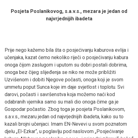
Posjeta Poslanikovog, s.a.v.s., mezara je jedan od
najvrjednijih ibadeta
Prije nego kažemo bila šta o posjećivanju kaburova evlija i
učenjaka, kazat ćemo nekoliko riječi o posjećivanju kabura
onoga čijom zaslugom i uputom su dobri postali dobrima,
onoga bez čijeg slijeđenja se niko ne može približiti
Uzvišenom i dobiti Njegove počasti, onoga koji je svom
ummetu poput Sunca koje im daje svjetlost i toplotu. Svi
darovi, počasti i savršenstva koja možemo naći kod
odabranih vjernika samo su mali dio onoga čime ga je
Gospodar počastio. Zbog toga je posjeta Poslanikovom,
s.a.v.s., mezaru jedan od najvrjednijih ibadeta, kako su to
kazali brojni učenjaci. Imam EN-Nevevi u svom poznatom
djelu „El-Ezkar“, u poglavlju pod naslovom „Posjećivanje