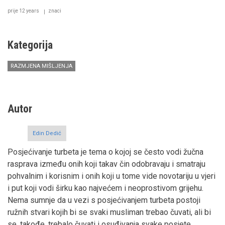
prije 12 years
znaci
Kategorija
RAZMJENA MIŠLJENJA
Autor
Edin Dedić
Posjećivanje turbeta je tema o kojoj se često vodi žučna
rasprava između onih koji takav čin odobravaju i smatraju
pohvalnim i korisnim i onih koji u tome vide novotariju u vjeri
i put koji vodi širku kao najvećem i neoprostivom grijehu.
Nema sumnje da u vezi s posjećivanjem turbeta postoji
ružnih stvari kojih bi se svaki musliman trebao čuvati, ali bi
se, takođe, trebalo čuvati i osuđivanja svake posjete