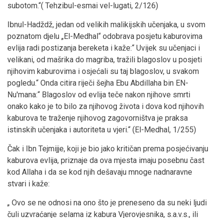
subotom.“( Tehzibul-esmai vel-lugati, 2/126)
Ibnul-Hadždž, jedan od velikih malikijskih učenjaka, u svom
poznatom djelu „El-Medhal“ odobrava posjetu kaburovima
evlija radi postizanja bereketa i kaže:“ Uvijek su učenjaci i
velikani, od mašrika do magriba, tražili blagoslov u posjeti
njihovim kaburovima i osjećali su taj blagoslov, u svakom
pogledu.“ Onda citira riječi šejha Ebu Abdillaha bin EN-
Nu'mana:“ Blagoslov od evlija teče nakon njihove smrti
onako kako je to bilo za njihovog života i dova kod njihovih
kaburova te traženje njihovog zagovorništva je praksa
istinskih učenjaka i autoriteta u vjeri.“ (El-Medhal, 1/255)
Čak i Ibn Tejmijje, koji je bio jako kritičan prema posjećivanju
kaburova evlija, priznaje da ova mjesta imaju posebnu čast
kod Allaha i da se kod njih dešavaju mnoge nadnaravne
stvari i kaže:
„ Ovo se ne odnosi na ono što je preneseno da su neki ljudi
čuli uzvraćanje selama iz kabura Vjerovjesnika, s.a.v.s., ili