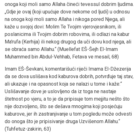
onoga koji moli samo Allaha čineći tevessul dobrim ljudima.
„Gdje je ovaj (koji upućuje dove nekome od ljudi) u odnosu
na onoga koji moli samo Allaha i nikoga pored Njega, ali
kaže u svojoj dovi: Molim Te Tvojim vjerovjesnikom, ili
poslanicima ili Tvojim dobrim robovima, ili odlazi na kabur
Ma'rufa (Kerhija) ili nekog drugog da uči dovu kod njega, ali
se obraća samo Allahu.“ (Muellefat EŠ-Šejh El-Imam
Muhammed bin Abdul-Vehhab, Fetava ve mesail, 68)
Imam EŠ-Ševkani, komentarišući riječi Imama El-Džezerija
da se dova uslišava kod kaburova dobrih, potvrđuje taj stav,
ali ukazuje i na opasnost koja se nalazi u tome i kaže:“
Uslišavanje dove je uslovljeno da iz toga ne nastaje
štetnost po vjeru, a to je da pripisuje tom mejjitu nešto što
nije dozvoljeno, što se dešava mnogima koji posjećuju
kaburove, jer ih zastranjivanje u tom pogledu može odvesti
do onoga što je pripisivanje druga Uzvišenom Allahu.“
(Tuhfetuz-zakirin, 63)