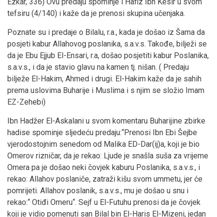
Ezkar, 336) Ovu predaju spominje i Hafiz Ibn Kesir u svom
tefsiru (4/140) i kaže da je prenosi skupina učenjaka.
Poznate su i predaje o Bilalu, r.a., kada je došao iz Šama da
posjeti kabur Allahovog poslanika, s.a.v.s. Takođe, bilježi se
da je Ebu Ejjub El-Ensari, r.a, došao posjetiti kabur Poslanika,
s.a.v.s., i da je stavio glavu na kamen tj. nišan. ( Predaju
bilježe El-Hakim, Ahmed i drugi. El-Hakim kaže da je sahih
prema uslovima Buharije i Muslima i s njim se složio Imam
EZ-Zehebi)
Ibn Hadžer El-Askalani u svom komentaru Buharijine zbirke
hadise spominje sljedeću predaju:“Prenosi Ibn Ebi Šejbe
vjerodostojnim senedom od Malika ED-Dar(ij)a, koji je bio
Omerov rizničar, da je rekao: Ljude je snašla suša za vrijeme
Omera pa je došao neki čovjek kaburu Poslanika, s.a.v.s., i
rekao: Allahov poslaniče, zatraži kišu svom ummetu, jer će
pomrijeti. Allahov poslanik, s.a.v.s., mu je došao u snu i
rekao:“ Otiđi Omeru“. Sejf u El-Futuhu prenosi da je čovjek
koji je vidio pomenuti san Bilal bin El-Haris El-Mizeni, jedan