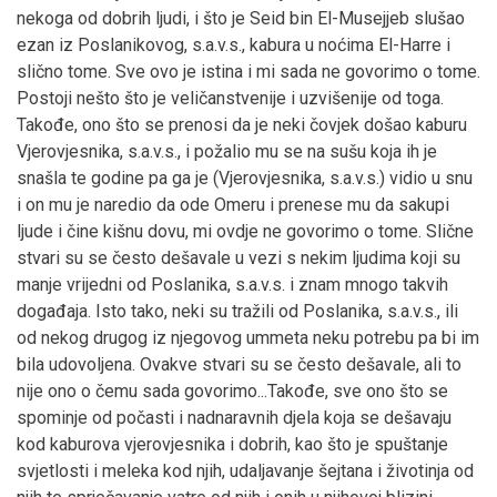
nekoga od dobrih ljudi, i što je Seid bin El-Musejjeb slušao
ezan iz Poslanikovog, s.a.v.s., kabura u noćima El-Harre i
slično tome. Sve ovo je istina i mi sada ne govorimo o tome.
Postoji nešto što je veličanstvenije i uzvišenije od toga.
Takođe, ono što se prenosi da je neki čovjek došao kaburu
Vjerovjesnika, s.a.v.s., i požalio mu se na sušu koja ih je
snašla te godine pa ga je (Vjerovjesnika, s.a.v.s.) vidio u snu
i on mu je naredio da ode Omeru i prenese mu da sakupi
ljude i čine kišnu dovu, mi ovdje ne govorimo o tome. Slične
stvari su se često dešavale u vezi s nekim ljudima koji su
manje vrijedni od Poslanika, s.a.v.s. i znam mnogo takvih
događaja. Isto tako, neki su tražili od Poslanika, s.a.v.s., ili
od nekog drugog iz njegovog ummeta neku potrebu pa bi im
bila udovoljena. Ovakve stvari su se često dešavale, ali to
nije ono o čemu sada govorimo...Takođe, sve ono što se
spominje od počasti i nadnaravnih djela koja se dešavaju
kod kaburova vjerovjesnika i dobrih, kao što je spuštanje
svjetlosti i meleka kod njih, udaljavanje šejtana i životinja od