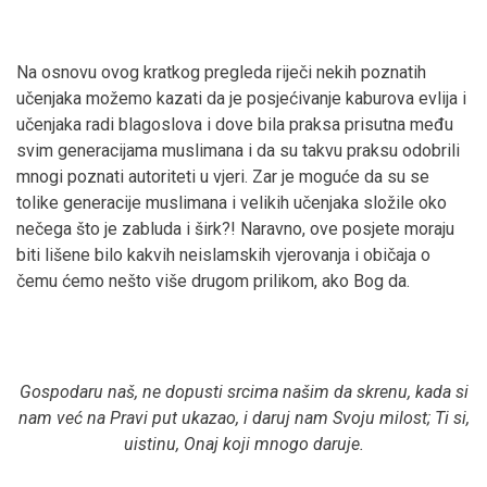
Na osnovu ovog kratkog pregleda riječi nekih poznatih
učenjaka možemo kazati da je posjećivanje kaburova evlija i
učenjaka radi blagoslova i dove bila praksa prisutna među
svim generacijama muslimana i da su takvu praksu odobrili
mnogi poznati autoriteti u vjeri. Zar je moguće da su se
tolike generacije muslimana i velikih učenjaka složile oko
nečega što je zabluda i širk?! Naravno, ove posjete moraju
biti lišene bilo kakvih neislamskih vjerovanja i običaja o
čemu ćemo nešto više drugom prilikom, ako Bog da.
Gospodaru naš, ne dopusti srcima našim da skrenu, kada si
nam već na Pravi put ukazao, i daruj nam Svoju milost; Ti si,
uistinu, Onaj koji mnogo daruje.