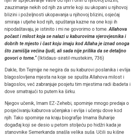
njih te sprječavanje vatre od njih i onih u njihovoj blizini,
zauzimanje nekih od njih za umrle koji su ukopani u njihovoj
blizini i poželjnosti ukopavanja u njihovoj blizini, osjećaj
smiraja i utjehe kod njih, spuštanja kazne na one koji ih
nipodaštavaju, je istinito i mi ne govorimo o tome.
Allahova
počast i milost koja se nalazi u kaburovima vjerovjesnika i
dobrih te mjesto i čast koju imaju kod Allaha je iznad onoga
što zamišlja većina ljudi, ali sada nije prilika da se detaljno
govori o tome.“
(Iktidaus-siratil-mustekim, 736)
Dakle, Ibn Tejmijje ne negira da su kaburovi poslanika i evlija
blagoslovljena mjesta na koje se spušta Allahova milost i
blagoslov, već zabranjuje posjetu tim mjestima radi ibadeta i
dove smatrajući to putem ka širku.
Njegov učenik, Imam EZ-Zehebi, spominje mnogo predaja o
posjećivanju kaburova učenjaka i evlija i učenju dove kod
njih. Tako spominje na kraju biografije Imama Buharije
događaj koji se desio u petom stoljeću po hidžri kada je
stanovnike Semerkanda snašla velika suša. Učili su kišne