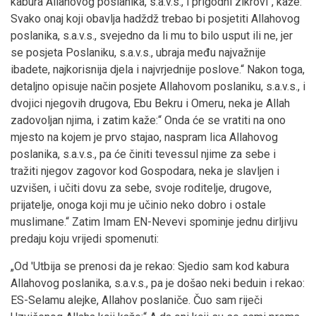
kabura Allahovog poslanika, s.a.v.s., i prigodni zikrovi“, kaže:“
Svako onaj koji obavlja hadždž trebao bi posjetiti Allahovog
poslanika, s.a.v.s., svejedno da li mu to bilo usput ili ne, jer
se posjeta Poslaniku, s.a.v.s., ubraja među najvažnije
ibadete, najkorisnija djela i najvrjednije poslove.“ Nakon toga,
detaljno opisuje način posjete Allahovom poslaniku, s.a.v.s., i
dvojici njegovih drugova, Ebu Bekru i Omeru, neka je Allah
zadovoljan njima, i zatim kaže:“ Onda će se vratiti na ono
mjesto na kojem je prvo stajao, naspram lica Allahovog
poslanika, s.a.v.s., pa će činiti tevessul njime za sebe i
tražiti njegov zagovor kod Gospodara, neka je slavljen i
uzvišen, i učiti dovu za sebe, svoje roditelje, drugove,
prijatelje, onoga koji mu je učinio neko dobro i ostale
muslimane.“ Zatim Imam EN-Nevevi spominje jednu dirljivu
predaju koju vrijedi spomenuti:
„Od 'Utbija se prenosi da je rekao: Sjedio sam kod kabura
Allahovog poslanika, s.a.v.s., pa je došao neki beduin i rekao:
ES-Selamu alejke, Allahov poslaniče. Čuo sam riječi