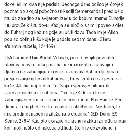
dove, ali im kiša nije padala. Jednoga dana došao je čovjek
poznat po svojoj pobožnosti kadiji Semerkanda i predložio
mu da zajedno sa svijetom izađu do kabura Imama Buharije
i tu prouče kišnu dovu. Kadija se složio s tim i poveo svijet
do Buharijinog kabura gdje su učili dovu. Tada im je Allah
poslao obilnu kišu koje je padala sedam dana. (Sijeru
e'alamin-nubela, 12/469)
I Muhammed bin Abdul-Vehhab, pored svojih poznatih
stavova o ovim pitanjima, na nekim mjestima u svojim
djelima ne zabranjuje činjenje tevessula dobrim ljudima i
posjećivanje njihovih kaburova. „Treća vrsta dove jeste da
kaže: Allahu moj, molim Te Tvojim vjerovjesnikom, ili
vjerovjesnicima ili dobrima. Ovo nije širk i mi to ne
zabranjujemo ljudima, mada se prenosi od Ebu Hanife, Ebu
Jusufa i drugih da su to smatrali pokuđenim. Međutim, to
nije predmet našeg razilaženja s drugima.“ (ED-Durer ES-
Senije, 2/84) Kao što ukazuje na jasnu razliku između onoga
koji moli nešto od nekoga od ljudi, što nije dozvoljeno, i