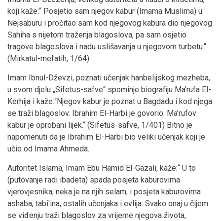
koji kaže:“ Posjetio sam njegov kabur (Imama Muslima) u
Nejsaburu i pročitao sam kod njegovog kabura dio njegovog
Sahiha s nijetom traženja blagoslova, pa sam osjetio
tragove blagoslova i nadu uslišavanja u njegovom turbetu.“
(Mirkatul-mefatih, 1/64)
Imam Ibnul-Dževzi, poznati učenjak hanbelijskog mezheba,
u svom djelu „Sifetus-safve“ spominje biografiju Ma'rufa El-
Kerhija i kaže:“Njegov kabur je poznat u Bagdadu i kod njega
se traži blagoslov. Ibrahim El-Harbi je govorio: Ma'rufov
kabur je oprobani lijek.“ (Sifetus-safve, 1/401) Bitno je
napomenuti da je Ibrahim El-Harbi bio veliki učenjak koji je
učio od Imama Ahmeda.
Autoritet Islama, Imam Ebu Hamid El-Gazali, kaže:“ U to
(putovanje radi ibadeta) spada posjeta kaburovima
vjerovjesnika, neka je na njih selam, i posjeta kaburovima
ashaba, tabi'ina, ostalih učenjaka i evlija. Svako onaj u čijem
se viđenju traži blagoslov za vrijeme njegova života,