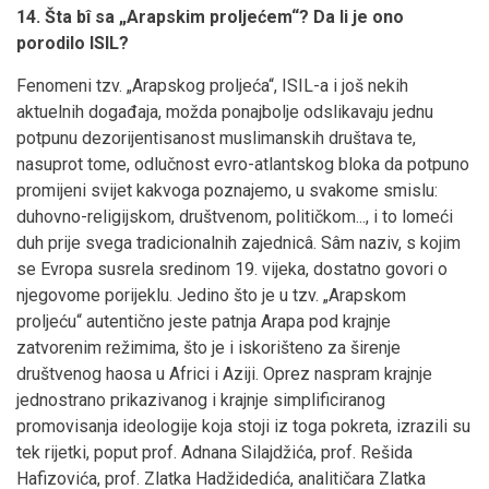
14. Šta bî sa „Arapskim proljećem“? Da li je ono
porodilo ISIL?
Fenomeni tzv. „Arapskog proljeća“, ISIL-a i još nekih
aktuelnih događaja, možda ponajbolje odslikavaju jednu
potpunu dezorijentisanost muslimanskih društava te,
nasuprot tome, odlučnost evro-atlantskog bloka da potpuno
promijeni svijet kakvoga poznajemo, u svakome smislu:
duhovno-religijskom, društvenom, političkom..., i to lomeći
duh prije svega tradicionalnih zajednicâ. Sâm naziv, s kojim
se Evropa susrela sredinom 19. vijeka, dostatno govori o
njegovome porijeklu. Jedino što je u tzv. „Arapskom
proljeću“ autentično jeste patnja Arapa pod krajnje
zatvorenim režimima, što je i iskorišteno za širenje
društvenog haosa u Africi i Aziji. Oprez naspram krajnje
jednostrano prikazivanog i krajnje simplificiranog
promovisanja ideologije koja stoji iz toga pokreta, izrazili su
tek rijetki, poput prof. Adnana Silajdžića, prof. Rešida
Hafizovića, prof. Zlatka Hadžidedića, analitičara Zlatka