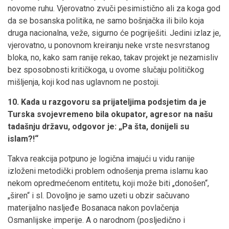
novome ruhu. Vjerovatno zvuči pesimistično ali za koga god
da se bosanska politika, ne samo bošnjačka ili bilo koja
druga nacionalna, veže, sigurno će pogriješiti. Jedini izlaz je,
vjerovatno, u ponovnom kreiranju neke vrste nesvrstanog
bloka, no, kako sam ranije rekao, takav projekt je nezamisliv
bez sposobnosti kritičkoga, u ovome slučaju političkog
mišljenja, koji kod nas uglavnom ne postoji.
10. Kada u razgovoru sa prijateljima podsjetim da je
Turska svojevremeno bila okupator, agresor na našu
tadašnju državu, odgovor je: „Pa šta, donijeli su
islam?!“
Takva reakcija potpuno je logična imajući u vidu ranije
izloženi metodički problem odnošenja prema islamu kao
nekom opredmećenom entitetu, koji može biti „donošen“,
„širen“ i sl. Dovoljno je samo uzeti u obzir sačuvano
materijalno nasljeđe Bosanaca nakon povlačenja
Osmanlijske imperije. A o narodnom (posljedično i