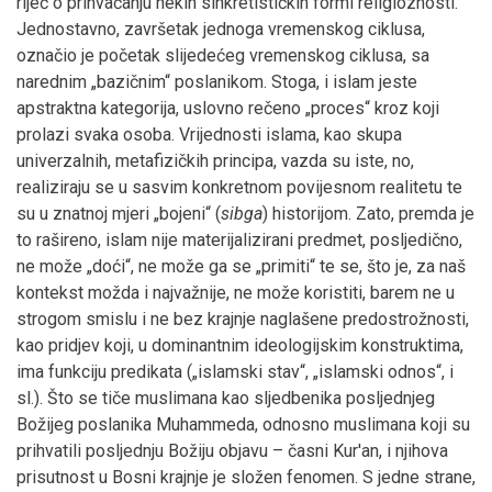
riječ o prihvaćanju nekih sinkretističkih formi religioznosti.
Jednostavno, završetak jednoga vremenskog ciklusa,
označio je početak slijedećeg vremenskog ciklusa, sa
narednim „bazičnim“ poslanikom. Stoga, i islam jeste
apstraktna kategorija, uslovno rečeno „proces“ kroz koji
prolazi svaka osoba. Vrijednosti islama, kao skupa
univerzalnih, metafizičkih principa, vazda su iste, no,
realiziraju se u sasvim konkretnom povijesnom realitetu te
su u znatnoj mjeri „bojeni“ (
sibga
) historijom. Zato, premda je
to rašireno, islam nije materijalizirani predmet, posljedično,
ne može „doći“, ne može ga se „primiti“ te se, što je, za naš
kontekst možda i najvažnije, ne može koristiti, barem ne u
strogom smislu i ne bez krajnje naglašene predostrožnosti,
kao pridjev koji, u dominantnim ideologijskim konstruktima,
ima funkciju predikata („islamski stav“, „islamski odnos“, i
sl.). Što se tiče muslimana kao sljedbenika posljednjeg
Božijeg poslanika Muhammeda, odnosno muslimana koji su
prihvatili posljednju Božiju objavu – časni Kur'an, i njihova
prisutnost u Bosni krajnje je složen fenomen. S jedne strane,