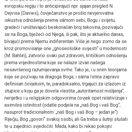
evropsku regiju i to anticipirajući npr. sjajan pregled N.
Dejvisa (Davies), čovječanstvo je prošlo nevjerovatna
iskustva odnošenja prema sâmom sebi, Bogu i svijetu,
gradeći i uništavajući beskonačan broj tekovina, pozivajući
se na Boga, bježeći od Njega, ili pak, što je aktuelno danas,
bîvajući prema Njemu indiferentan. Više je nego zorno da se
kroz promovisanje one „gnoseološke svijesti“ u modernosti
(M. Bahtin), zatvorio svaki put zdravom, kritičkom odnošenju
prema vrijednostima koje se nalaze izvan našega
nesavršenog razumijevanja
svrhe
. Tako je, i u onim teorijama
koje se pozivaju na dragoga Boga, i sâma Istina zapravo
definisan čovjekom, te, paradoksalno, trgajući za izlazom iz
stupice u koju ga je dovela vlastita „autoritarnost mišljenja“,
nerijetko i u religijskim odgovorima čovjek opet relativizuje i
asimilira istinitost (odatle podjela na „naš Bog i vaš Bog“,
nasuprot tradicionalnom: „naš Bog i vaš Bog – jedan je“).
Riječju, Bog „govori“ svakoj osobi, ali Ga treba u šutnji slušati
te u zajednici svjedočiti. Mada, kako bi rekao pokojni