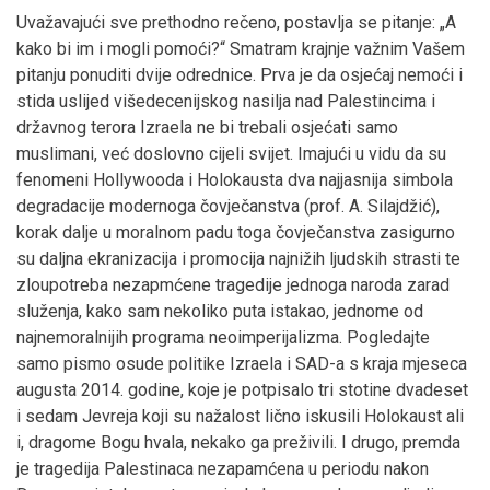
Uvažavajući sve prethodno rečeno, postavlja se pitanje: „A
kako bi im i mogli pomoći?“ Smatram krajnje važnim Vašem
pitanju ponuditi dvije odrednice. Prva je da osjećaj nemoći i
stida uslijed višedecenijskog nasilja nad Palestincima i
državnog terora Izraela ne bi trebali osjećati samo
muslimani, već doslovno cijeli svijet. Imajući u vidu da su
fenomeni Hollywooda i Holokausta dva najjasnija simbola
degradacije modernoga čovječanstva (prof. A. Silajdžić),
korak dalje u moralnom padu toga čovječanstva zasigurno
su daljna ekranizacija i promocija najnižih ljudskih strasti te
zloupotreba nezapmćene tragedije jednoga naroda zarad
služenja, kako sam nekoliko puta istakao, jednome od
najnemoralnijih programa neoimperijalizma. Pogledajte
samo pismo osude politike Izraela i SAD-a s kraja mjeseca
augusta 2014. godine, koje je potpisalo tri stotine dvadeset
i sedam Jevreja koji su nažalost lično iskusili Holokaust ali
i, dragome Bogu hvala, nekako ga preživili. I drugo, premda
je tragedija Palestinaca nezapamćena u periodu nakon