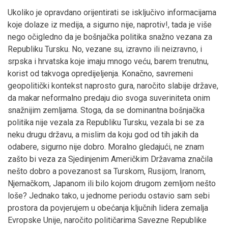
Ukoliko je opravdano orijentirati se isključivo informacijama
koje dolaze iz medija, a sigurno nije, naprotiv!, tada je više
nego očigledno da je bošnjačka politika snažno vezana za
Republiku Tursku. No, vezane su, izravno ili neizravno, i
srpska i hrvatska koje imaju mnogo veću, barem trenutnu,
korist od takvoga opredijeljenja. Konačno, savremeni
geopolitički kontekst naprosto gura, naročito slabije države,
da makar neformalno predaju dio svoga suveriniteta onim
snažnijim zemljama. Stoga, da se dominantna bošnjačka
politika nije vezala za Republiku Tursku, vezala bi se za
neku drugu državu, a mislim da koju god od tih jakih da
odabere, sigurno nije dobro. Moralno gledajući, ne znam
zašto bi veza za Sjedinjenim Američkim Državama značila
nešto dobro a povezanost sa Turskom, Rusijom, Iranom,
Njemačkom, Japanom ili bilo kojom drugom zemljom nešto
loše? Jednako tako, u jednome periodu ostavio sam sebi
prostora da povjerujem u obećanja ključnih lidera zemalja
Evropske Unije, naročito političarima Savezne Republike