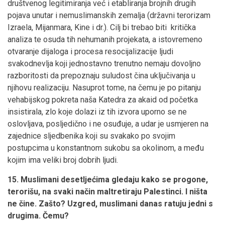
društvenog legitimiranja već i etabliranja brojnih drugih
pojava unutar i nemuslimanskih zemalja (državni terorizam
Izraela, Mijanmara, Kine i dr.). Cilj bi trebao biti kritička
analiza te osuda tih nehumanih projekata, a istovremeno
otvaranje dijaloga i procesa resocijalizacije ljudi
svakodnevlja koji jednostavno trenutno nemaju dovoljno
razboritosti da prepoznaju suludost čina uključivanja u
njihovu realizaciju. Nasuprot tome, na čemu je po pitanju
vehabijskog pokreta naša Katedra za akaid od početka
insistirala, zlo koje dolazi iz tih izvora uporno se ne
oslovljava, posljedično i ne osuđuje, a udar je usmjeren na
zajednice sljedbenika koji su svakako po svojim
postupcima u konstantnom sukobu sa okolinom, a među
kojim ima veliki broj dobrih ljudi.
15. Muslimani desetljećima gledaju kako se progone,
terorišu, na svaki način maltretiraju Palestinci. I ništa
ne čine. Zašto? Uzgred, muslimani danas ratuju jedni s
drugima. Čemu?