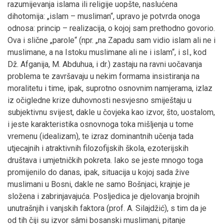
razumijevanja islama ili religije uopšte, naslućena
dihotomija: „islam – musliman“, upravo je potvrda onoga
odnosa: princip – realizacija, o kojoj sam prethodno govorio.
Ova i slične „parole“ (npr. „na Zapadu sam vidio islam ali ne i
muslimane, a na Istoku muslimane ali ne i islam“, i sl., kod
Dž. Afganija, M. Abduhua, i dr.) zastaju na ravni uočavanja
problema te završavaju u nekim formama insistiranja na
moralitetu i time, ipak, suprotno osnovnim namjerama, izlaz
iz očigledne krize duhovnosti nesvjesno smiještaju u
subjektivnu svijest, dakle u čovjeka kao izvor, što, uostalom,
i jeste karakteristika osnovnoga toka mišljenja u tome
vremenu (idealizam), te izraz dominantnih učenja tada
utjecajnih i atraktivnih filozofijskih škola, ezoterijskih
društava i umjetničkih pokreta. Iako se jeste mnogo toga
promijenilo do danas, ipak, situacija u kojoj sada žive
muslimani u Bosni, dakle ne samo Bošnjaci, krajnje je
složena i zabrinjavajuća. Posljedica je djelovanja brojnih
unutrašnjih i vanjskih faktora (prof. A. Silajdžić), s tim da je
od tih čiji su izvor sâmi bosanski muslimani, pitanje