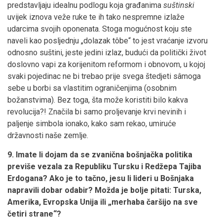
predstavljaju idealnu podlogu koja građanima
suštinski
uvijek iznova veže ruke te ih tako nespremne izlaže
udarcima svojih oponenata. Stoga mogućnost koju ste
naveli kao posljednju „dolazak tôbe“ to jest vraćanje izvoru
odnosno suštini, jeste jedini izlaz, budući da politički život
doslovno vapi za korijenitom reformom i obnovom, u kojoj
svaki pojedinac ne bi trebao prije svega štedjeti sâmoga
sebe u borbi sa vlastitim ograničenjima (osobnim
božanstvima). Bez toga, šta može koristiti bilo kakva
revolucija?! Značila bi samo proljevanje krvi nevinih i
paljenje simbola ionako, kako sam rekao, umiruće
državnosti naše zemlje.
9. Imate li dojam da se zvanična bošnjačka politika
previše vezala za Republiku Tursku i Redžepa Tajiba
Erdogana? Ako je to tačno, jesu li lideri u Bošnjaka
napravili dobar odabir? Možda je bolje pitati: Turska,
Amerika, Evropska Unija ili „merhaba čaršijo na sve
četiri strane“?