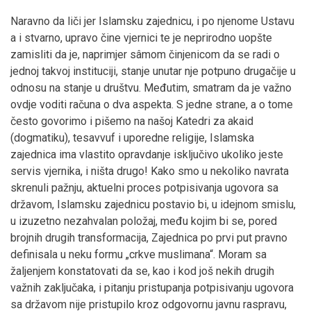
Naravno da liči jer Islamsku zajednicu, i po njenome Ustavu
a i stvarno, upravo čine vjernici te je neprirodno uopšte
zamisliti da je, naprimjer sâmom činjenicom da se radi o
jednoj takvoj instituciji, stanje unutar nje potpuno drugačije u
odnosu na stanje u društvu. Međutim, smatram da je važno
ovdje voditi računa o dva aspekta. S jedne strane, a o tome
često govorimo i pišemo na našoj Katedri za akaid
(dogmatiku), tesavvuf i uporedne religije, Islamska
zajednica ima vlastito opravdanje isključivo ukoliko jeste
servis vjernika, i ništa drugo! Kako smo u nekoliko navrata
skrenuli pažnju, aktuelni proces potpisivanja ugovora sa
državom, Islamsku zajednicu postavio bi, u idejnom smislu,
u izuzetno nezahvalan položaj, među kojim bi se, pored
brojnih drugih transformacija, Zajednica po prvi put pravno
definisala u neku formu „crkve muslimana“. Moram sa
žaljenjem konstatovati da se, kao i kod još nekih drugih
važnih zaključaka, i pitanju pristupanja potpisivanju ugovora
sa državom nije pristupilo kroz odgovornu javnu raspravu,