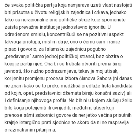
će svaka politička partija koja namjerava uzeti vlast nastojati
biti prisutna u životu religijskih zajednica i crkava, jednako
tako su neracionalne one političke struje koje spomenute
zaista prevažne institucije jednostavno ignorišu. U
određenom smislu, koncentrišući se na pozitivni aspekt
takvoga pristupa, mislim da je, ono o čemu sam i ranije
pisao i govorio, za Islamsku zajednicu pogubno
„predavanje“ samo jednoj političkoj stranci, bez obzira o
kojoj je partiji riječ. Ona bi se trebala otvoriti prema široj
javnosti, što nužno podrazumijeva, takav je moj utisak,
korijenitu promjenu procesa izbora članova Sabora (ni danas
ne znam kako se to preko medžlisâ predlaže lista kandidata
od kojih, opet, predstavnici džemata biraju konačni saziv) ali
i definisanje njihovoga profila. Ne bih ni u kojem slučaju želio
bilo koga potcijeniti ili uvrijediti, međutim, utisci koji
prenose sâmi sabornici govore da nerijetko većina prisutnih
krajnje letargično prati sjednice te skoro da ni ne raspravlja
o razmatranim pitanjima.