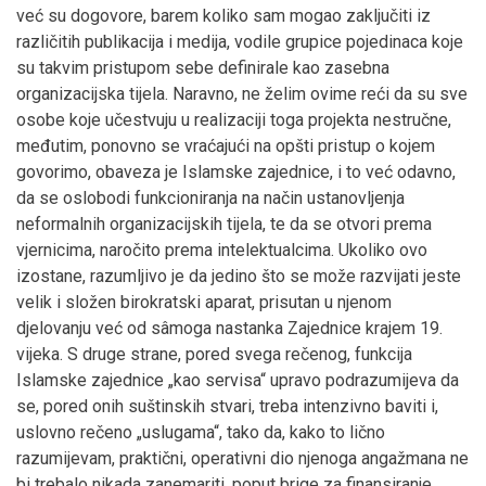
već su dogovore, barem koliko sam mogao zaključiti iz
različitih publikacija i medija, vodile grupice pojedinaca koje
su takvim pristupom sebe definirale kao zasebna
organizacijska tijela. Naravno, ne želim ovime reći da su sve
osobe koje učestvuju u realizaciji toga projekta nestručne,
međutim, ponovno se vraćajući na opšti pristup o kojem
govorimo, obaveza je Islamske zajednice, i to već odavno,
da se oslobodi funkcioniranja na način ustanovljenja
neformalnih organizacijskih tijela, te da se otvori prema
vjernicima, naročito prema intelektualcima. Ukoliko ovo
izostane, razumljivo je da jedino što se može razvijati jeste
velik i složen birokratski aparat, prisutan u njenom
djelovanju već od sâmoga nastanka Zajednice krajem 19.
vijeka. S druge strane, pored svega rečenog, funkcija
Islamske zajednice „kao servisa“ upravo podrazumijeva da
se, pored onih suštinskih stvari, treba intenzivno baviti i,
uslovno rečeno „uslugama“, tako da, kako to lično
razumijevam, praktični, operativni dio njenoga angažmana ne
bi trebalo nikada zanemariti, poput brige za finansiranje