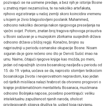
pozivajući se na usmene predaje, a bez njih je istorija Bosne
u znatnoj mjeri nezamisliva, te na nekoliko artefakata,
njihovo egzistiranje u našoj zemlji skoro koincidira vremenu
u kojem je živio blagoslovljeni poslanik Muhammed,
odnosno nekoliko decenija nakon njegovoga preseljenja na
vječni svijet. Potom, znatan broj tragova njihovoga prisustva
u Bosni sačuvan je u muzejskim zbirkama susjednih država
odnosno država u bližoj regiji. Konačno, brojno su
najprisutniji u periodu osmanske okupacije Bosne. Nisam
siguran da je gore rečeno ono što je Derviš Sušić imao na
umu. Naime, čitajući njegove knjige kao možda, po meni,
jedan od najvažnijih izvora bosanskog nasljeđa u periodu od
15. do 19. vijeka, uočava se da, naprosto slomljen teškoćom
bosanskoga života i nevjerovatnom nepravdom, kao jedan
od rijetkih mislilaca nalazi hrabrost da otvoreno progovori o
krajnje problematičnom mentalitetu Bosanaca, muslimana
odnosno Bošnjaka napose, posebno poentirajući: veliku
intelektualnu zapuštenost njenih naroda, oholost
privilegovanih slojeva društva te, usljed toga razvijenu,