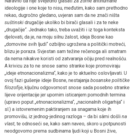
Naravno da nije svejedno glasati za zorne antihumane
ideologije i one koje to nisu, međutim, kako sam prethodno
rekao, dugročno gledano, uvjeran sam da ne znači ništa
suštinski
drugačije ukoliko bi birači glasali i za te neke
„drugačije“. Jednako tako, treba uvažiti i iz toga konteksta
djelovati, da je, na moju silnu žalost, ideja Bosne kao
„domovine svih ljudi“ ozbiljno ugrožena a politički motreći,
blizu je poraza. Svjestan sam težine rečenoga ali smatram
da nema nikakve koristi od zatvaranja očiju pred realnošću.
A krivicu za to ne snose samo stranke koje promoviraju
„ideje etnonacionalizma“, kako je to aktuelno oslovljavati. U
ovoj fazi gušenje ideje Bosne, nestajanja
bosanske političke
filozofije
, ključnu odgovornost snose sada posebno stranke
lijeve orijentacije jer upornim isticanjem pomodnih termina
(upravo poput „etnonacionalizma“, „nacionalnih oligarhija“ i
sl.) a istovremenim paktiranjem sa snagama koje ih
promovišu, iz jednog-jedinog razloga – da bi sâmi došli
na
vlast
, te odnoseći se, kako sam naveo, skoro u potpunosti
neodgovorno prema sudbinama ljudi koji u Bosni žive,