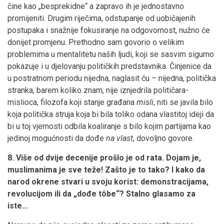
čine kao „besprekidne“ a zapravo ih je jednostavno
promijeniti. Drugim riječima, odstupanje od uobičajenih
postupaka i snažnije fokusiranje na odgovornost, nužno će
donijet promjenu. Prethodno sam govorio o velikim
problemima u mentalitetu naših ljudi, koji se sasvim sigurno
pokazuje i u djelovanju političkih predstavnika. Činjenice da
u postratnom periodu nijedna, naglasit ću – nijedna, politička
stranka, barem koliko znam, nije iznjedrila političara-
mislioca, filozofa koji stanje građana
misli
, niti se javila bilo
koja politička struja koja bi bila toliko odana vlastitoj ideji da
bi u toj vjernosti odbila koaliranje s bilo kojim partijama kao
jedinoj mogućnosti da dođe
na vlast
, dovoljno govore.
8. Više od dvije decenije prošlo je od rata. Dojam je,
muslimanima je sve teže! Zašto je to tako? I kako da
narod okrene stvari u svoju korist: demonstracijama,
revolucijom ili da „dođe tôbe“? Stalno glasamo za
iste...