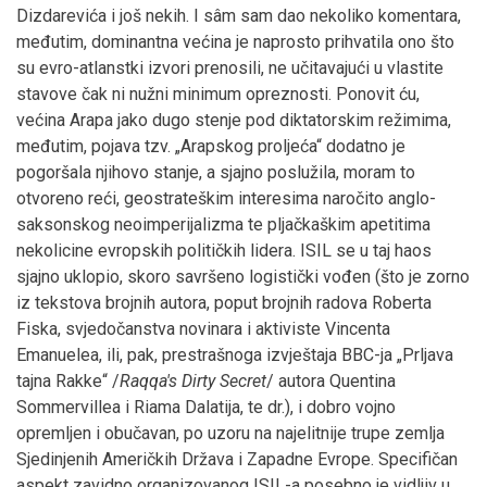
Dizdarevića i još nekih. I sâm sam dao nekoliko komentara,
međutim, dominantna većina je naprosto prihvatila ono što
su evro-atlanstki izvori prenosili, ne učitavajući u vlastite
stavove čak ni nužni minimum opreznosti. Ponovit ću,
većina Arapa jako dugo stenje pod diktatorskim režimima,
međutim, pojava tzv. „Arapskog proljeća“ dodatno je
pogoršala njihovo stanje, a sjajno poslužila, moram to
otvoreno reći, geostrateškim interesima naročito anglo-
saksonskog neoimperijalizma te pljačkaškim apetitima
nekolicine evropskih političkih lidera. ISIL se u taj haos
sjajno uklopio, skoro savršeno logistički vođen (što je zorno
iz tekstova brojnih autora, poput brojnih radova Roberta
Fiska, svjedočanstva novinara i aktiviste Vincenta
Emanuelea, ili, pak, prestrašnoga izvještaja BBC-ja „Prljava
tajna Rakke“ /
Raqqa's Dirty Secret
/ autora Quentina
Sommervillea i Riama Dalatija, te dr.), i dobro vojno
opremljen i obučavan, po uzoru na najelitnije trupe zemlja
Sjedinjenih Američkih Država i Zapadne Evrope. Specifičan
aspekt zavidno organizovanog ISIL-a posebno je vidljiv u