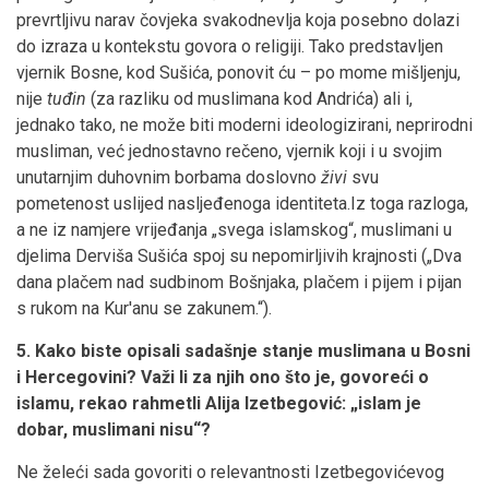
prevrtljivu narav čovjeka svakodnevlja koja posebno dolazi
do izraza u kontekstu govora o religiji. Tako predstavljen
vjernik Bosne, kod Sušića, ponovit ću – po mome mišljenju,
nije
tuđin
(za razliku od muslimana kod Andrića) ali i,
jednako tako, ne može biti moderni ideologizirani, neprirodni
musliman, već jednostavno rečeno, vjernik koji i u svojim
unutarnjim duhovnim borbama doslovno
živi
svu
pometenost uslijed nasljeđenoga identiteta.Iz toga razloga,
a ne iz namjere vrijeđanja „svega islamskog“, muslimani u
djelima Derviša Sušića spoj su nepomirljivih krajnosti („Dva
dana plačem nad sudbinom Bošnjaka, plačem i pijem i pijan
s rukom na Kur'anu se zakunem.“).
5. Kako biste opisali sadašnje stanje muslimana u Bosni
i Hercegovini? Važi li za njih ono što je, govoreći o
islamu, rekao rahmetli Alija Izetbegović: „islam je
dobar, muslimani nisu“?
Ne želeći sada govoriti o relevantnosti Izetbegovićevog