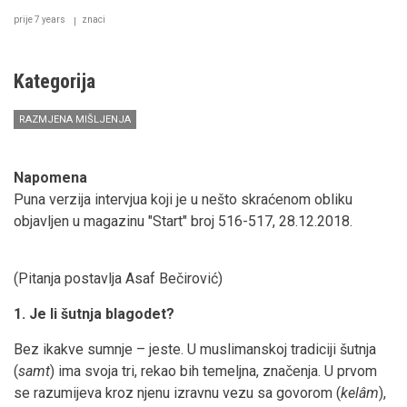
prije 7 years
znaci
Kategorija
RAZMJENA MIŠLJENJA
Napomena
Puna verzija intervjua koji je u nešto skraćenom obliku
objavljen u magazinu "Start" broj 516-517, 28.12.2018.
(Pitanja postavlja Asaf Bečirović)
1. Je li šutnja blagodet?
Bez ikakve sumnje – jeste. U muslimanskoj tradiciji šutnja
(
samt
) ima svoja tri, rekao bih temeljna, značenja. U prvom
se razumijeva kroz njenu izravnu vezu sa govorom (
kelâm
),