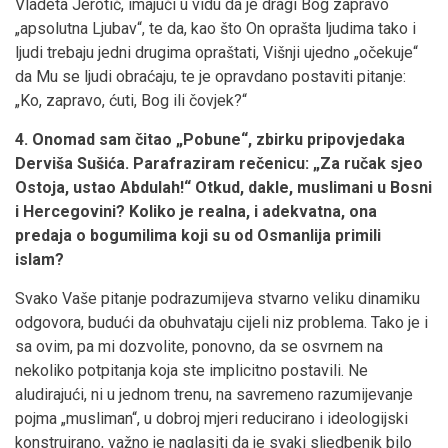
Vladeta Jerotić, imajući u vidu da je dragi Bog zapravo
„apsolutna Ljubav“, te da, kao što On oprašta ljudima tako i
ljudi trebaju jedni drugima opraštati, Višnji ujedno „očekuje“
da Mu se ljudi obraćaju, te je opravdano postaviti pitanje:
„Ko, zapravo, ćuti, Bog ili čovjek?“
4. Onomad sam čitao „Pobune“, zbirku pripovjedaka
Derviša Sušića. Parafraziram rečenicu: „Za ručak sjeo
Ostoja, ustao Abdulah!“ Otkud, dakle, muslimani u Bosni
i Hercegovini? Koliko je realna, i adekvatna, ona
predaja o bogumilima koji su od Osmanlija primili
islam?
Svako Vaše pitanje podrazumijeva stvarno veliku dinamiku
odgovora, budući da obuhvataju cijeli niz problema. Tako je i
sa ovim, pa mi dozvolite, ponovno, da se osvrnem na
nekoliko potpitanja koja ste implicitno postavili. Ne
aludirajući, ni u jednom trenu, na savremeno razumijevanje
pojma „musliman“, u dobroj mjeri reducirano i ideologijski
konstruirano, važno je naglasiti da je svaki sljedbenik bilo