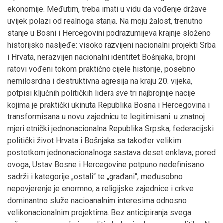
ekonomije. Međutim, treba imati u vidu da vođenje države
uvijek polazi od realnoga stanja. Na moju žalost, trenutno
stanje u Bosni i Hercegovini podrazumijeva krajnje složeno
historijsko nasljeđe: visoko razvijeni nacionalni projekti Srba
i Hrvata, nerazvijen nacionalni identitet Bošnjaka, brojni
ratovi vođeni tokom praktično cijele historije, posebno
nemilosrdna i destruktivna agresija na kraju 20. vijeka,
potpisi ključnih političkih lidera
sve
tri najbrojnije nacije
kojima je praktički ukinuta Republika Bosna i Hercegovina i
transformisana u novu zajednicu te legitimisani: u znatnoj
mjeri etnički jednonacionalna Republika Srpska, federacijski
politički život Hrvata i Bošnjaka sa također velikim
postotkom jednonacionalnoga sastava deset enklava; pored
ovoga, Ustav Bosne i Hercegovine potpuno nedefinisano
sadrži i kategorije „ostali“ te „građani“, međusobno
nepovjerenje je enormno, a religijske zajednice i crkve
dominantno služe nacioanalnim interesima odnosno
velikonacionalnim projektima. Bez anticipiranja svega