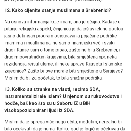
12. Kako cijenite stanje muslimana u Srebrenici?
Na osnovu informacija koje imam, ono je očajno. Kada je u
pitanju religijski aspekt, činjenica je da još uvijek ne postoji
jasno definisan program osiguravanja pojačane podrške
imamima i muallimama, ne samo finansijski već i svaki
drugi. Ranije sam o tome pisao, zašto ne bi u Srebrenici, i
drugim povratničkim krajevima, bila smještena npr. neka
rezidencija reisul uleme, ili neke uprave Rijaseta Islamske
zajednice? Zašto bi sve morale biti smještene u Sarajevo?
Mislim da bi, za početak, to bila snažna podrška.
13. Koliko su stranke na vlasti, recimo SDA,
instrumentalizirale islam? U njenom su rukovodstvu i
hodže, baš kao što su u Saboru IZ u BiH
visokopozicionirani ljudi iz SDA.
Mislim da je sprega više nego očita, međutim, nerealno bi
bilo očekivati da je nema. Koliko god je logično očekivati da