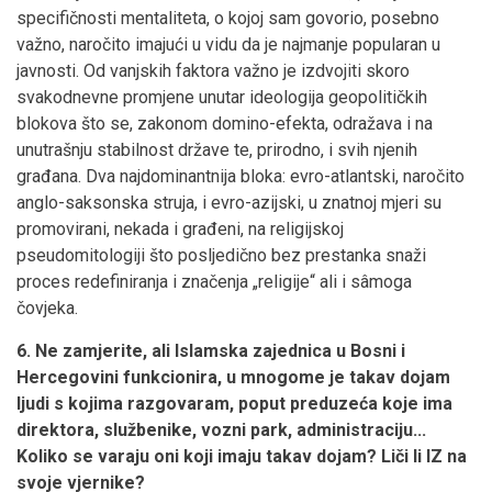
specifičnosti mentaliteta, o kojoj sam govorio, posebno
važno, naročito imajući u vidu da je najmanje popularan u
javnosti. Od vanjskih faktora važno je izdvojiti skoro
svakodnevne promjene unutar ideologija geopolitičkih
blokova što se, zakonom domino-efekta, odražava i na
unutrašnju stabilnost države te, prirodno, i svih njenih
građana. Dva najdominantnija bloka: evro-atlantski, naročito
anglo-saksonska struja, i evro-azijski, u znatnoj mjeri su
promovirani, nekada i građeni, na religijskoj
pseudomitologiji što posljedično bez prestanka snaži
proces redefiniranja i značenja „religije“ ali i sâmoga
čovjeka.
6. Ne zamjerite, ali Islamska zajednica u Bosni i
Hercegovini funkcionira, u mnogome je takav dojam
ljudi s kojima razgovaram, poput preduzeća koje ima
direktora, službenike, vozni park, administraciju...
Koliko se varaju oni koji imaju takav dojam? Liči li IZ na
svoje vjernike?