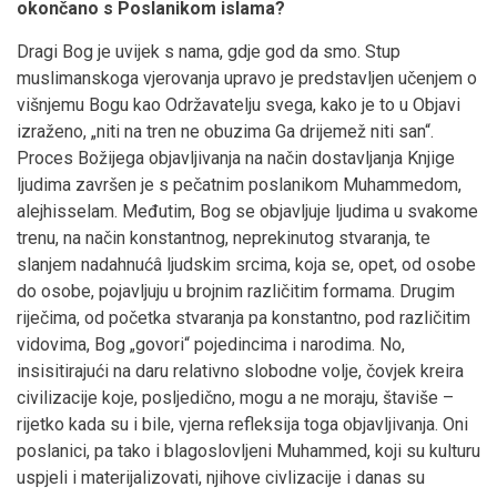
okončano s Poslanikom islama?
Dragi Bog je uvijek s nama, gdje god da smo. Stup
muslimanskoga vjerovanja upravo je predstavljen učenjem o
višnjemu Bogu kao Održavatelju svega, kako je to u Objavi
izraženo, „niti na tren ne obuzima Ga drijemež niti san“.
Proces Božijega objavljivanja na način dostavljanja Knjige
ljudima završen je s pečatnim poslanikom Muhammedom,
alejhisselam. Međutim, Bog se objavljuje ljudima u svakome
trenu, na način konstantnog, neprekinutog stvaranja, te
slanjem nadahnućâ ljudskim srcima, koja se, opet, od osobe
do osobe, pojavljuju u brojnim različitim formama. Drugim
riječima, od početka stvaranja pa konstantno, pod različitim
vidovima, Bog „govori“ pojedincima i narodima. No,
insisitirajući na daru relativno slobodne volje, čovjek kreira
civilizacije koje, posljedično, mogu a ne moraju, štaviše –
rijetko kada su i bile, vjerna refleksija toga objavljivanja. Oni
poslanici, pa tako i blagoslovljeni Muhammed, koji su kulturu
uspjeli i materijalizovati, njihove civlizacije i danas su