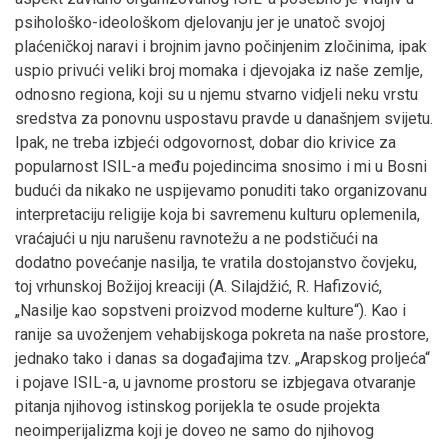
psihološko-ideološkom djelovanju jer je unatoč svojoj
plaćeničkoj naravi i brojnim javno počinjenim zločinima, ipak
uspio privući veliki broj momaka i djevojaka iz naše zemlje,
odnosno regiona, koji su u njemu stvarno vidjeli neku vrstu
sredstva za ponovnu uspostavu pravde u današnjem svijetu.
Ipak, ne treba izbjeći odgovornost, dobar dio krivice za
popularnost ISIL-a među pojedincima snosimo i mi u Bosni
budući da nikako ne uspijevamo ponuditi tako organizovanu
interpretaciju religije koja bi savremenu kulturu oplemenila,
vraćajući u nju narušenu ravnotežu a ne podstičući na
dodatno povećanje nasilja, te vratila dostojanstvo čovjeku,
toj vrhunskoj Božijoj kreaciji (A. Silajdžić, R. Hafizović,
„Nasilje kao sopstveni proizvod moderne kulture“). Kao i
ranije sa uvoženjem vehabijskoga pokreta na naše prostore,
jednako tako i danas sa događajima tzv. „Arapskog proljeća“
i pojave ISIL-a, u javnome prostoru se izbjegava otvaranje
pitanja njihovog istinskog porijekla te osude projekta
neoimperijalizma koji je doveo ne samo do njihovog