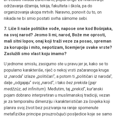
održavanja džamija, tekija, fakulteta i škola, pa do
organizovanja ukopa mrtvih. Naravno, ponovit ću to, on
nikada ne bi smio postati svrha sâmome sebi.
7. Liče li naše političke vođe, napose one kod Bošnjaka,
na svoj narod? Jesmo li mi, narod, Bože me oprosti,
mali sitni lopov, onaj koji traži veze za posao, spreman
za korupciju i mito, nepotizam, licemjerje svake vrste?
Zaslužili smo vlast koju imamo?
U jednome smislu, zasigurno ste u pravu jer je, kako se to
popularno karakteriše, riječ o nekoj vrsti začaranoga kruga:
iz „naroda“ izlaze „političari“, a potom ti „političari iz naroda“,
dalje „odgajaju“ svoj „narod“, i tako
bez prekida
(
gajr
medžzûz
,
ad infinitum
). Međutim, taj „prekid“, kur'anski
pojam dobrano interpretiran u muslimanskoj tradiciji, vezan
je za temporalnu dimenziju i karakterističan za čovjeka koji
planira svoj život bez pozivanja na ranije spomenute
metafizičke principe prouzročujući posljedice koje se samo