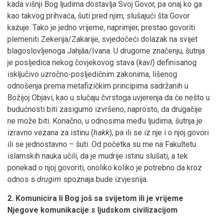
kada višnji Bog ljudima dostavlja Svoj Govor, pa onaj ko ga
kao takvog prihvaća, šuti pred njim, slušajući šta Govor
kazuje. Tako je jedno vrijeme, naprimjer, prestao govoriti
plemeniti Zekerija/Zakarije, svjedočeći dolazak na svijet
blagoslovljenoga Jahjâa/Ivana. U drugome značenju, šutnja
je posljedica nekog čovjekovog stava (
kavl
) definisanog
isključivo uzročno-posljedičnim zakonima, lišenog
odnošenja prema metafizičkim principima sadržanih u
Božijoj Objavi, kao u slučaju čvrstoga uvjerenja da će nešto u
budućnosti biti zasigurno izvršeno, naprosto, da drugačije
ne može biti. Konačno, u odnosima među ljudima, šutnja je
izravno vezana za istinu (
hakk
), pa ili se iz nje i o njoj govori
ili se jednostavno – šuti. Od početka su me na Fakultetu
islamskih nauka učili, da je mudrije istinu slušati, a tek
ponekad o njoj govoriti, onoliko koliko je potrebno da kroz
odnos s
drugim
spoznaja bude izvjesnija.
2. Komunicira li Bog još sa svijetom ili je vrijeme
Njegove komunikacije s ljudskom civilizacijom