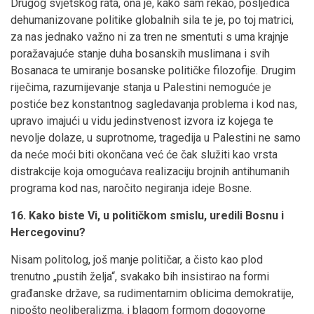
Drugog svjetskog rata, ona je, kako sam rekao, posljedica
dehumanizovane politike globalnih sila te je, po toj matrici,
za nas jednako važno ni za tren ne smentuti s uma krajnje
poražavajuće stanje duha bosanskih muslimana i svih
Bosanaca te umiranje bosanske političke filozofije. Drugim
riječima, razumijevanje stanja u Palestini nemoguće je
postiće bez konstantnog sagledavanja problema i kod nas,
upravo imajući u vidu jedinstvenost izvora iz kojega te
nevolje dolaze, u suprotnome, tragedija u Palestini ne samo
da neće moći biti okončana već će čak služiti kao vrsta
distrakcije koja omogućava realizaciju brojnih antihumanih
programa kod nas, naročito negiranja ideje Bosne.
16. Kako biste Vi, u političkom smislu, uredili Bosnu i
Hercegovinu?
Nisam politolog, još manje političar, a čisto kao plod
trenutno „pustih želja“, svakako bih insistirao na formi
građanske države, sa rudimentarnim oblicima demokratije,
nipošto neoliberalizma, i blagom formom dogovorne