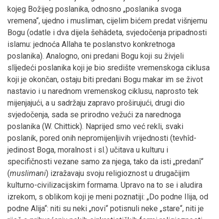
kojeg Božijeg poslanika, odnosno „poslanika svoga
vremena“, ujedno i musliman, cijelim bićem predat višnjemu
Bogu (odatle i dva dijela šehâdeta, svjedočenja pripadnosti
islamu: jednoća Allaha te poslanstvo konkretnoga
poslanika). Analogno, oni predani Bogu koji su živjeli
slîjedeći poslanika koji je bio središte vremenskoga ciklusa
koji je okončan, ostaju biti predani Bogu makar im se život
nastavio i u narednom vremenskog ciklusu, naprosto tek
mijenjajući, a u sadržaju zapravo proširujući, drugi dio
svjedočenja, sada se prirodno vežući za narednoga
poslanika (W. Chittick). Naprijed smo već rekli, svaki
poslanik, pored onih nepromijenljivih vrijednosti (tevhîd-
jedinost Boga, moralnost i sl.) učitava u kulturu i
specifičnosti vezane samo za njega, tako da isti „predanî“
(
muslimani
) izražavaju svoju religioznost u drugačijim
kulturno-civilizacijskim formama. Upravo na to se i aludira
izrekom, s oblikom koji je meni poznatiji: „Do podne Ilija, od
podne Alija“: niti su neki „novi“ potisnuli neke „stare“, niti je