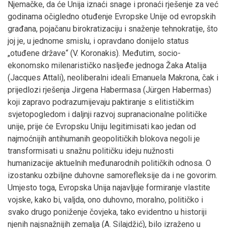
Njemačke, da će Unija iznaći snage i pronaći rješenje za već
godinama očigledno otuđenje Evropske Unije od evropskih
građana, pojačanu birokratizaciju i snaženje tehnokratije, što
joj je, u jednome smislu, i opravdano donijelo status
„otuđene države“ (V. Koronakis). Međutim, socio-
ekonomsko milenarističko nasljeđe jednoga Žaka Atalija
(Jacques Attali), neoliberalni ideali Emanuela Makrona, čak i
prijedlozi rješenja Jirgena Habermasa (Jürgen Habermas)
koji zapravo podrazumijevaju paktiranje s elitističkim
svjetopogledom i daljnji razvoj supranacionalne političke
unije, prije će Evropsku Uniju legitimisati kao jedan od
najmoćnijih antihumanih geopolitičkih blokova negoli je
transformisati u snažnu političku ideju nužnosti
humanizacije aktuelnih međunarodnih političkih odnosa. O
izostanku ozbiljne duhovne samorefleksije da i ne govorim.
Umjesto toga, Evropska Unija najavljuje formiranje vlastite
vojske, kako bi, valjda, ono duhovno, moralno, političko i
svako drugo poniženje čovjeka, tako evidentno u historiji
njenih najsnažnijih zemalja (A. Silajdžić), bilo izraženo u