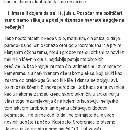
nacionalnom) identitetu da i ne govorimo.
11. Imate li dojam da se 11. jula u Potočarima političari
tamo samo slikaju a poslije dženaze navrate negdje na
pečenje?
Tako nešto nisam nikada vidio, međutim, činjenica je da je,
paradoksalno, čin dženaze otet od Srebreničana. Na prvim
klanjanim dženazama, među grobovima su citirani stihovi iz
nekih književnih djela, najdublja patnja malobrojnih
preživjelih, kao krajnje intiman čin, snimana je i zumirana tv
kamerama, a u natkrivenom dijelu kompleksa, koji služi kao
zaštita od prejakoga Sunca ili kiše, i danas se zbijaju svi,
osim ožalošćenih članova porodice. Još kada se te zvanice
kao u nekome zanosu krenu skoro takmičiti u artikuliranju
vlastitoga razumijevanja čina kojem prisustvuju, nerijetko
tom takvom turobnom ambijentu učitavajući dodatni
besmisao... ne bi me čudilo da i ne primijete da je ukop
nevinih uopšte i počeo. Naprosto, Srebrenica je stvarno
„lekcija iz koje ništa nismo naučili“ (R. Hafizović).