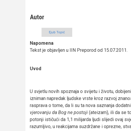
Autor
Ejub Topić
Napomena
Tekst je objavljen u IIN Preporod od 15.07.2011.
Uvod
U svjetlu novih spoznaja o svijetu i životu, dobijen
izniman napredak ljudske vrste kroz razvoj znanos
rasprava o tome, da li su ta nova saznanja dodatn
vjerovanju da Bog ne postoji
(ateizam), ili da se t
potonji ističući da 1,1 milijarda ljudi slijedi ovaj s
razumljivo, u reakcijama suzdržane i oprezne, stv