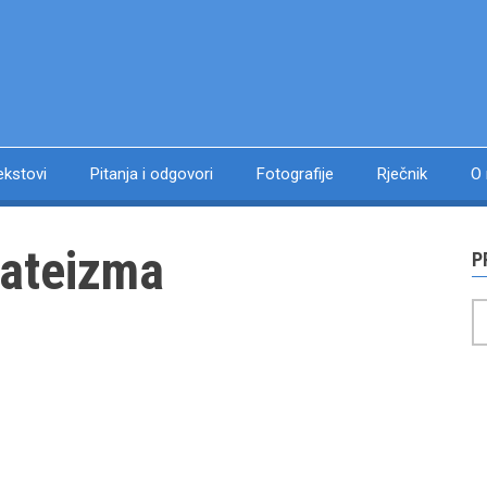
ekstovi
Pitanja i odgovori
Fotografije
Rječnik
O
 ateizma
P
P