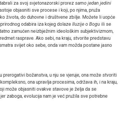
dabrali za svoj svjetonazorski prorez
samo jedan jedini
nastoje objasniti sve procese i koji, po njima, pruža
ko života, do duhovne i društvene zbilje. Možete li uopće
ki prirodnog odabira iza kojeg dolaze
Iluzije o Bogu
ili se
e dodatno zamućen neizbježnim ideološkim subjektivizmom,
predmet rasprave. Ako sebi, na kraju, stvorite predstavu
osmatra svijet oko sebe, onda vam možda postane jasno
uju prerogativi božanstva, u nju se vjeruje, ona može stvoriti
kompleksno, ona upravlja procesima, održava ih, i na kraju,
oji može objasniti ovakve stavove je želja da se
jer zaboga, evolucija nam je već pružila sve potrebne