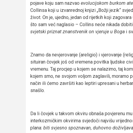
pojave koju sam nazvao
evolucijskom burkom
at
Collinsa koji u izvanrednoj knjizi „Božji jezik“ sv
život. On je, ujedno, jedan od rijetkih koji zagovara
što sam već naglasio – Collins neće nikada dobiti 
svjetski priznat znanstvenik on vjeruje u Boga
i s
Znamo da nevjerovanje (areligio) i vjerovanje (rel
situiran čovjek još od vremena povitka ljudske ci
vremenu. Taj procjep u kojem se nalazimo, taj kom
kojem smo, ne svojom voljom zaglavili, moramo poku
način ili ćemo završiti kao leptiri upresani u herbar
snašlo.
Da li čovjek u takvom okviru obnaša povjerenu mu 
interkozmičkim okvirima svjedoči najvišu vrijedno
plana:
biti svjesno spoznavan, duhovno
doživljava