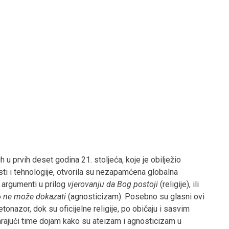
ih u prvih deset godina 21. stoljeća, koje je obilježio
ti i tehnologije, otvorila su nezapamćena globalna
i argumenti u prilog
vjerovanju da Bog postoji
(religije), ili
o
ne može dokazati
(agnosticizam). Posebno su glasni ovi
vjetonazor, dok su oficijelne religije, po običaju i sasvim
arajući time dojam kako su ateizam i agnosticizam u