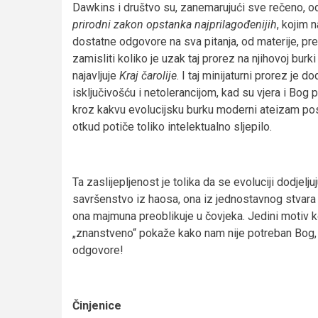
Dawkins i društvo su, zanemarujući sve rečeno, o
prirodni zakon opstanka najprilagođenijih
, kojim 
dostatne odgovore na sva pitanja, od materije, pre
zamisliti koliko je uzak taj prorez na njihovoj bur
najavljuje
Kraj čarolije
. I taj minijaturni prorez j
isključivošću i netolerancijom, kad su vjera i Bog 
kroz kakvu evolucijsku burku moderni ateizam p
otkud potiče toliko intelektualno sljepilo.
Ta zaslijepljenost je tolika da se evoluciji dodjelj
savršenstvo iz haosa, ona iz jednostavnog stvara 
ona majmuna preoblikuje u čovjeka. Jedini motiv k
„znanstveno“ pokaže kako nam nije potreban Bog, 
odgovore!
Činjenice