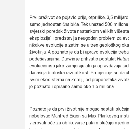
Prvi praživot se pojavio prije, otprilike, 3,5 milija
samo jednostanična bića. Tek unazad 500 miliona 
svjetski poredak života nastankom velikih višest
eksplozija“ i predstavlja neugodan problem za evol
nikakve evolucije a zatim se u tren geološkog oka p
životinja. A poznato je da bi upravo evolucija tre
podešavanjima. Darwin je prihvatio postulat
Natura
evolucionisti jako zamjeraju ali ga opravdavaju ta
današnja biološka raznolikost. Procjenjuje se da uku
svim ekosistema na Zemlji, od prapočetaka života
je poznato i opisano samo oko 1,5 miliona.
Poznato je da prvi život nije mogao nastati slučaj
nobelovac Manfred Eigen sa Max Plankovog institu
vjerovatnoće za oblikovanje pukim slučajem jednog