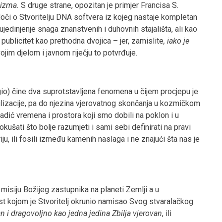
eizma.
S druge strane, opozitan je primjer Francisa S.
jedoči o Stvoritelju DNA softvera iz kojeg nastaje kompletan
 ujedinjenje snaga znanstvenih i duhovnih stajališta, ali kao
publicitet kao prethodna dvojica – jer, zamislite
, iako je
vojim djelom i javnom riječju to potvrđuje.
igio) čine dva suprotstavljena fenomena u čijem procjepu je
vilizacije, pa do njezina vjerovatnog skončanja u kozmičkom
adić vremena i prostora koji smo dobili na poklon i u
šati što bolje razumjeti i sami sebi definirati na pravi
iju, ili fosili između kamenih naslaga i ne znajući šta nas je
misiju Božijeg zastupnika na planeti Zemlji a u
st kojom je Stvoritelj okrunio namisao Svog stvaralačkog
n i dragovoljno kao jedna jedina Zbilja vjerovan
, ili