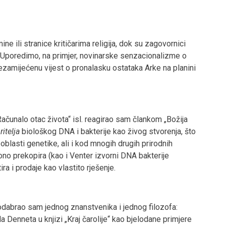
e ili stranice kritičarima religija, dok su zagovornici
u. Uporedimo, na primjer, novinarske senzacionalizme o
ezamijećenu vijest o pronalasku ostataka Arke na planini
Računalo otac života“ isl. reagirao sam člankom „Božija
itelja
biološkog DNA i bakterije kao živog stvorenja, što
oblasti genetike, ali i kod mnogih drugih prirodnih
ono prekopira (kao i Venter izvorni DNA bakterije
a i prodaje kao vlastito rješenje.
dabrao sam jednog znanstvenika i jednog filozofa:
la Denneta u knjizi „Kraj čarolije“ kao bjelodane primjere