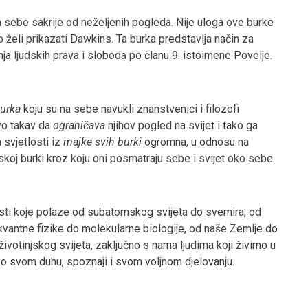
a sebe sakrije od neželjenih pogleda. Nije uloga ove burke
o želi prikazati Dawkins. Ta burka predstavlja način za
nja ljudskih prava i sloboda po članu 9. istoimene Povelje.
burka
koju su na sebe navukli znanstvenici i filozofi
avo takav da
ograničava
njihov pogled na svijet i tako ga
 svjetlosti iz
majke svih burki
ogromna, u odnosu na
koj burki kroz koju oni posmatraju sebe i svijet oko sebe.
osti koje polaze od subatomskog svijeta do svemira, od
 kvantne fizike do molekularne biologije, od naše Zemlje do
ivotinjskog svijeta, zaključno s nama ljudima koji živimo u
po svom duhu, spoznaji i svom voljnom djelovanju.