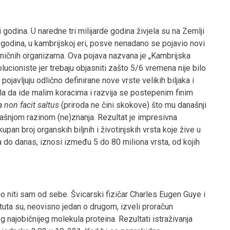
rdi godina. U naredne tri milijarde godina živjela su na Zemlji
godina, u kambrijskoj eri, posve nenadano se pojavio novi
aničnih organizama. Ova pojava nazvana je „Kambrijska
ucioniste jer trebaju objasniti zašto 5/6 vremena nije bilo
ojavljuju odlično definirane nove vrste velikih biljaka i
bala da ide malim koracima i razvija se postepenim finim
 non facit saltus
(priroda ne čini skokove) što mu današnji
dašnjom razinom (ne)znanja. Rezultat je impresivna
pan broj organskih biljnih i životinjskih vrsta koje žive u
 do danas, iznosi između 5 do 80 miliona vrsta, od kojih
no niti sam od sebe. Švicarski fizičar Charles Eugen Guye i
ta su, neovisno jedan o drugom, izveli proračun
 najobičnijeg molekula proteina. Rezultati istraživanja