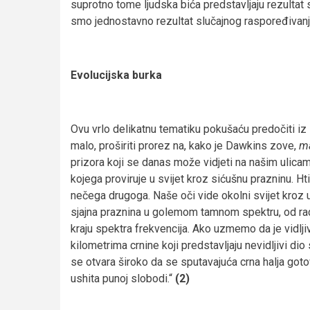
suprotno tome ljudska bića predstavljaju rezultat s
smo jednostavno rezultat slučajnog raspoređivanj
Evolucijska burka
Ovu vrlo delikatnu tematiku pokušaću predočiti iz
malo, proširiti prorez na, kako je Dawkins zove,
ma
prizora koji se danas može vidjeti na našim ulica
kojega proviruje u svijet kroz sićušnu prazninu. Hti
nečega drugoga. Naše oči vide okolni svijet kroz u
sjajna praznina u golemom tamnom spektru, od r
kraju spektra frekvencija. Ako uzmemo da je vidlji
kilometrima crnine koji predstavljaju nevidljivi dio
se otvara široko da se sputavajuća crna halja goto
ushita punoj slobodi.“
(2)