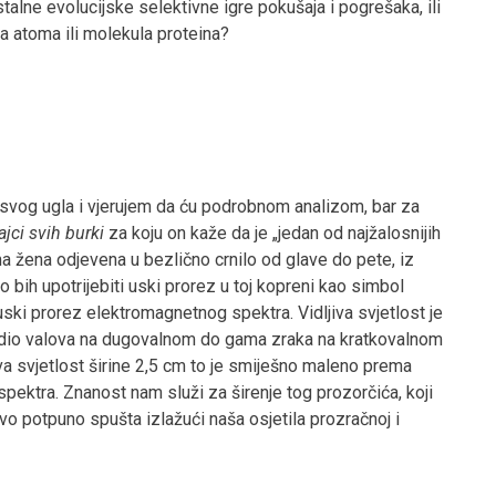
talne evolucijske selektivne igre pokušaja i pogrešaka, ili
a atoma ili molekula proteina?
 svog ugla i vjerujem da ću podrobnom analizom, bar za
jci svih burki
za koju on kaže da je „jedan od najžalosnijih
ma žena odjevena u bezlično crnilo od glave do pete, iz
o bih upotrijebiti uski prorez u toj kopreni kao simbol
ski prorez elektromagnetnog spektra. Vidljiva svjetlost je
adio valova na dugovalnom do gama zraka na kratkovalnom
va svjetlost širine 2,5 cm to je smiješno maleno prema
 spektra. Znanost nam služi za širenje tog prozorčića, koji
vo potpuno spušta izlažući naša osjetila prozračnoj i