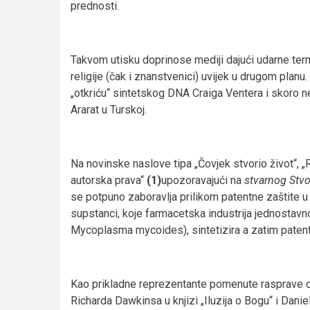
prednosti.
Takvom utisku doprinose mediji dajući udarne termin
religije (čak i znanstvenici) uvijek u drugom plan
„otkriću“ sintetskog DNA Craiga Ventera i skoro n
Ararat u Turskoj.
Na novinske naslove tipa „Čovjek stvorio život“, „
autorska prava“
(1)
upozoravajući na
stvarnog Stvor
se potpuno zaboravlja prilikom patentne zaštite u 
supstanci, koje farmacetska industrija jednostavn
Mycoplasma mycoides), sintetizira a zatim patentir
Kao prikladne reprezentante pomenute rasprave o
Richarda Dawkinsa u knjizi „Iluzija o Bogu“ i Danie