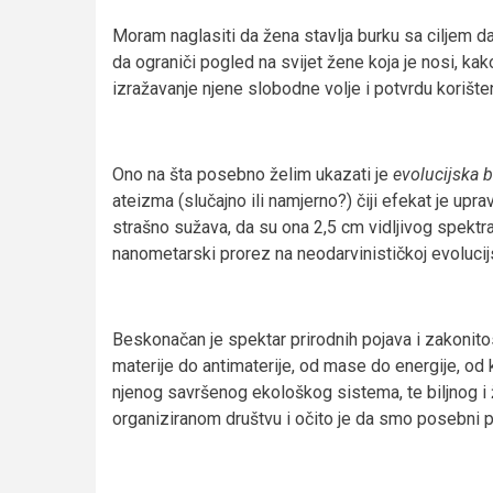
Moram naglasiti da žena stavlja burku sa ciljem d
da ograniči pogled na svijet žene koja je nosi, kak
izražavanje njene slobodne volje i potvrdu korište
Ono na šta posebno želim ukazati je
evolucijska 
ateizma (slučajno ili namjerno?) čiji efekat je upr
strašno sužava, da su ona 2,5 cm vidljivog spektra
nanometarski prorez na neodarvinističkoj evolucijs
Beskonačan je spektar prirodnih pojava i zakonit
materije do antimaterije, od mase do energije, od
njenog savršenog ekološkog sistema, te biljnog i ž
organiziranom društvu i očito je da smo posebni 