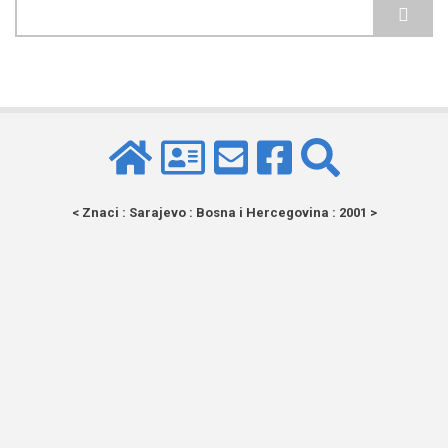
Pretraga
< Znaci : Sarajevo : Bosna i Hercegovina : 2001 >