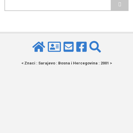
Pretraga
< Znaci : Sarajevo : Bosna i Hercegovina : 2001 >