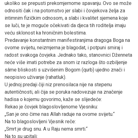
ukoliko se prepusti prekomjernome spavanju. Ovo se može
odnositi čak i na potomstvo jer slabi i čovjekova želja za
intimnim fizičkim odnosom, a slabi i kvalitet sjemena koje
se luči, te je moguće očekivati da djeca tih roditelja imaju
veću sklonost ka hroničnim bolestima.
Predavanje konstantnim manifestiranjima dragoga Boga na
ovome svijetu, neizmjerna je blagodat, i potpuni smiraj i
radost svakoga čovjeka. Jednako tako, stanovnici Dženneta
neće više imati potrebe za snom iz razloga što ozbiljenje
sâme bliskosti s uzvišenim Bogom (qurb) ujedno znači i
neopisivo uživanje (rahatluk).
U jednoj predaji čiji niz prenosilaca nije na stepenu
autentičnosti, ali čija se poruka nadovezuje na značenje
hadisa o kojemu govorimo, kaže se slijedeće:
Rekao je čovjek blagoslovljenome Vjesniku:
„San je ono čime nas Allah raduje na ovome svijetu.“
Na to blagoslovljeni Vjesnik reče:
„Smrt je drug snu. A u Raju nema smrti.“
Na to su upitali: