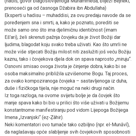
(hadis, govor blagoslovljenoga Muhammeda, bilježi Bejheki,
prenoseći ga od časnoga Džabira ibn Abdullaha)
Eksperti u hadisu – muhaddisi, za ovu predaju navode da se
poređenjem sna i smrti, a, kako je poznato, porediti se
može samo ono što ima djelimičnu identičnost (imam
Eš'ari), želi skrenuti pažnja čovjeku da je život Božiji dar
ljudima, blagodat koju svako treba uživati. Kao što umrli ne
može više stjecati Božiju milost niti zaslužiti još veću Božiju
kaznu, tako i čovjekova djela dok on spava naprosto „miruju“.
Osnovni smisao ovoga života je činjenje dobra, kako bi se
osoba maksimalno približila uzvišenome Bogu. Taj proces,
za ovako kompoziranoga čovjeka – sastavljenoga iz duha,
duše i fizičkoga tijela, nije moguć na neki drugi način.
Iz toga razloga, na ovome svijetu bolje je da čovjek što
manje spava kako bi bio u prilici što više uživati u Božijemu
konstantnome manifestiranju pod vidom Lijepoga Božijega
Imena „Izvanjski“ (eẓ-Ẓâhir).
Neki komentatori ovo tumače tako ozbiljno (npr. el-Munāvī),
da naglašavaju opće slabljenje svih čovjekovih sposobnosti