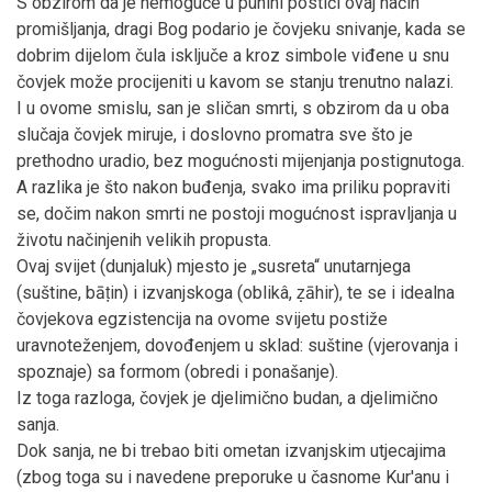
S obzirom da je nemoguće u punini postići ovaj način
promišljanja, dragi Bog podario je čovjeku snivanje, kada se
dobrim dijelom čula isključe a kroz simbole viđene u snu
čovjek može procijeniti u kavom se stanju trenutno nalazi.
I u ovome smislu, san je sličan smrti, s obzirom da u oba
slučaja čovjek miruje, i doslovno promatra sve što je
prethodno uradio, bez mogućnosti mijenjanja postignutoga.
A razlika je što nakon buđenja, svako ima priliku popraviti
se, dočim nakon smrti ne postoji mogućnost ispravljanja u
životu načinjenih velikih propusta.
Ovaj svijet (dunjaluk) mjesto je „susreta“ unutarnjega
(suštine, bāṭin) i izvanjskoga (oblikâ, ẓāhir), te se i idealna
čovjekova egzistencija na ovome svijetu postiže
uravnoteženjem, dovođenjem u sklad: suštine (vjerovanja i
spoznaje) sa formom (obredi i ponašanje).
Iz toga razloga, čovjek je djelimično budan, a djelimično
sanja.
Dok sanja, ne bi trebao biti ometan izvanjskim utjecajima
(zbog toga su i navedene preporuke u časnome Kur'anu i