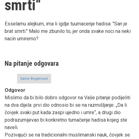
smrti“
Esselamu alejkum, ima li igdje tuumacenje hadisa: ''San je
brat smrti.'' Malo me zbunilo to, jer onda svake noci na neki
nacin umiremo?
Na pitanje odgovara
Samir Beglerović
Odgovor
Mislimo da bi bilo dobro odgovor na Vaše pitanje podijeliti
na dva dijela: prvi dio odnosio bi se na razmišljanje: „Da li
čovjek svaki put kada zaspi ujedno i umre“, a drugi dio
podrazumijevao bi konkretno tumačenje hadisa kojeg ste
naveli.
Pozivajući se na tradicionalni muslimanski nauk, čovjek se