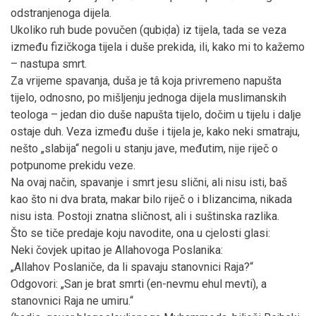
odstranjenoga dijela.
Ukoliko ruh bude povučen (qubiḍa) iz tijela, tada se veza
između fizičkoga tijela i duše prekida, ili, kako mi to kažemo
– nastupa smrt.
Za vrijeme spavanja, duša je tâ koja privremeno napušta
tijelo, odnosno, po mišljenju jednoga dijela muslimanskih
teologa – jedan dio duše napušta tijelo, dočim u tijelu i dalje
ostaje duh. Veza između duše i tijela je, kako neki smatraju,
nešto „slabija“ negoli u stanju jave, međutim, nije riječ o
potpunome prekidu veze.
Na ovaj način, spavanje i smrt jesu slični, ali nisu isti, baš
kao što ni dva brata, makar bilo riječ o i blizancima, nikada
nisu ista. Postoji znatna sličnost, ali i suštinska razlika.
Što se tiče predaje koju navodite, ona u cjelosti glasi:
Neki čovjek upitao je Allahovoga Poslanika:
„Allahov Poslaniče, da li spavaju stanovnici Raja?“
Odgovori: „San je brat smrti (en-nevmu ehul mevti), a
stanovnici Raja ne umiru.“