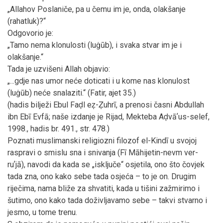
„Allahov Poslaniče, pa u čemu im je, onda, olakšanje
(rahatluk)?“
Odgovorio je:
„Tamo nema klonulosti (luġūb), i svaka stvar im je i
olakšanje.“
Tada je uzvišeni Allah objavio:
„...gdje nas umor neće doticati i u kome nas klonulost
(luġūb) neće snalaziti.“ (Fatir, ajet 35.)
(hadis bilježi Ebul Faḍl eẓ-Ẓuhrī, a prenosi časni Abdullah
ibn Ebī Evfā; naše izdanje je Rijad, Mekteba Aḍvāʼus-selef,
1998., hadis br. 491., str. 478.)
Poznati muslimanski religiozni filozof el-Kindī u svojoj
raspravi o smislu sna i snivanja (Fī Māhijetin-nevm ver-
ruʼjā), navodi da kada se „isključe“ osjetila, ono što čovjek
tada zna, ono kako sebe tada osjeća – to je on. Drugim
riječima, nama bliže za shvatiti, kada u tišini zažmirimo i
šutimo, ono kako tada doživljavamo sebe – takvi stvarno i
jesmo, u tome trenu.