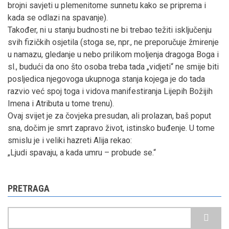
brojni savjeti u plemenitome sunnetu kako se priprema i
kada se odlazi na spavanje).
Također, ni u stanju budnosti ne bi trebao težiti isključenju
svih fizičkih osjetila (stoga se, npr., ne preporučuje žmirenje
u namazu, gledanje u nebo prilikom moljenja dragoga Boga i
sl., budući da ono što osoba treba tada „vidjeti“ ne smije biti
posljedica njegovoga ukupnoga stanja kojega je do tada
razvio već spoj toga i vidova manifestiranja Lijepih Božijih
Imena i Atributa u tome trenu).
Ovaj svijet je za čovjeka presudan, ali prolazan, baš poput
sna, dočim je smrt zapravo život, istinsko buđenje. U tome
smislu je i veliki hazreti Alija rekao:
„Ljudi spavaju, a kada umru – probude se.“
PRETRAGA
Pretraga