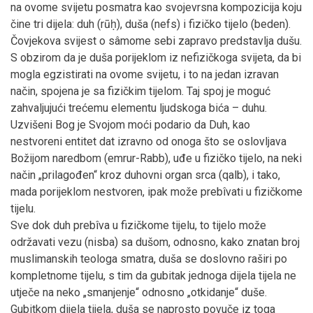
na ovome svijetu posmatra kao svojevrsna kompozicija koju
čine tri dijela: duh (rūḥ), duša (nefs) i fizičko tijelo (beden).
Čovjekova svijest o sâmome sebi zapravo predstavlja dušu.
S obzirom da je duša porijeklom iz nefizičkoga svijeta, da bi
mogla egzistirati na ovome svijetu, i to na jedan izravan
način, spojena je sa fizičkim tijelom. Taj spoj je moguć
zahvaljujući trećemu elementu ljudskoga bića – duhu.
Uzvišeni Bog je Svojom moći podario da Duh, kao
nestvoreni entitet dat izravno od onoga što se oslovljava
Božijom naredbom (emrur-Rabb), uđe u fizičko tijelo, na neki
način „prilagođen“ kroz duhovni organ srca (qalb), i tako,
mada porijeklom nestvoren, ipak može prebîvati u fizičkome
tijelu.
Sve dok duh prebîva u fizičkome tijelu, to tijelo može
održavati vezu (nisba) sa dušom, odnosno, kako znatan broj
muslimanskih teologa smatra, duša se doslovno raširi po
kompletnome tijelu, s tim da gubitak jednoga dijela tijela ne
utječe na neko „smanjenje“ odnosno „otkidanje“ duše.
Gubitkom dijela tijela, duša se naprosto povuče iz toga