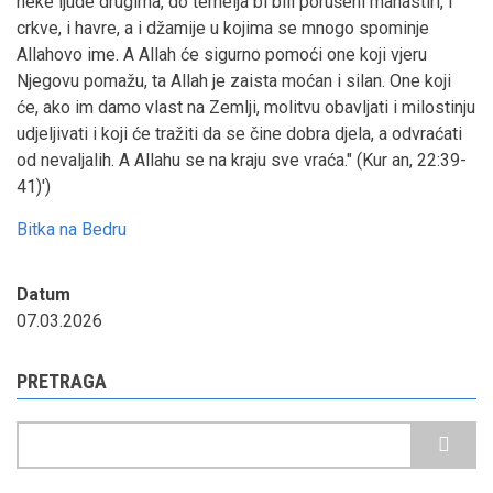
neke ljude drugima, do temelja bi bili porušeni manastiri, i
crkve, i havre, a i džamije u kojima se mnogo spominje
Allahovo ime. A Allah će sigurno pomoći one koji vjeru
Njegovu pomažu, ta Allah je zaista moćan i silan. One koji
će, ako im damo vlast na Zemlji, molitvu obavljati i milostinju
udjeljivati i koji će tražiti da se čine dobra djela, a odvraćati
od nevaljalih. A Allahu se na kraju sve vraća." (Kur an, 22:39-
41)')
Bitka na Bedru
Datum
07.03.2026
PRETRAGA
Pretraga