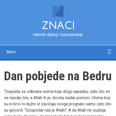
Skip
to
main
content
ZNACI
islamski dijalog i razumijevanje
Meni
Main
navigation
Početna
Kur'an
Esmau-l-husna
Tekstovi
Pitanja i odgovori
Fotografije
Rječnik
O nama
Dan pobjede na Bedru
"Dopušta se odbrana onima koje drugi napadnu, zato što im
se nasilje čini, a Allah ih je, doista, kadar pomoći. Onima koji
su ni krivi ni dužni iz zavičaja svoga prognani samo zato što
su govorili: "Gospodar naš je Allah!" A da Allah ne suzbija