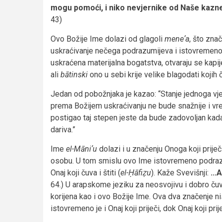
mogu pomoći, i niko nevjernike od Naše kazne
43)
Ovo Božije Ime dolazi od glagoli
meneʼa
, što znač
uskraćivanje nečega podrazumijeva i istovremeno 
uskraćena materijalna bogatstva, otvaraju se kapi
ali
bātinski
ono u sebi krije velike blagodati kojih
Jedan od pobožnjaka je kazao: “Stanje jednoga vj
prema Božijem uskraćivanju ne bude snažnije i vr
postigao taj stepen jeste da bude zadovoljan kad
dariva.”
Ime
el-Māniʼu
dolazi i u značenju Onoga koji priječ
osobu. U tom smislu ovo Ime istovremeno podrazu
Onaj koji čuva i štiti (
el-Ḥāfiẓu
). Kaže Svevišnji:
...
64.) U arapskome jeziku za neosvojivu i dobro č
korijena kao i ovo Božije Ime. Ova dva značenje ni
istovremeno je i Onaj koji priječi, dok Onaj koji prije