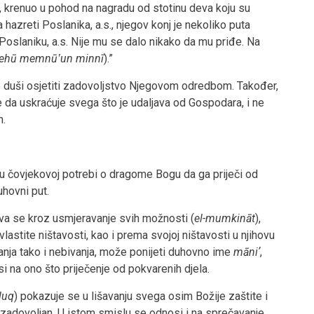
m, krenuo u pohod na nagradu od stotinu deva koju su
hazreti Poslanika, a.s., njegov konj je nekoliko puta
Poslaniku, a.s. Nije mu se dalo nikako da mu priđe. Na
nehū memnūʽun minnī
).”
e duši osjetiti zadovoljstvo Njegovom odredbom. Također,
 da uskraćuje svega što je udaljava od Gospodara, i ne
h.
u čovjekovoj potrebi o dragome Bogu da ga priječi od
hovni put.
va se kroz usmjeravanje svih možnosti (
el-mumkināt
),
lastite ništavosti, kao i prema svojoj ništavosti u njihovu
vanja tako i nebivanja, može ponijeti duhovno ime
māniʼ
,
 na ono što priječenje od pokvarenih djela.
lluq
) pokazuje se u lišavanju svega osim Božije zaštite i
 zadovoljan. U istom smislu se odnosi i na sprečavanje