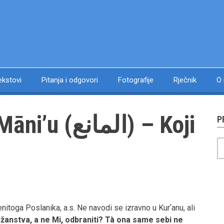
ekstovi
Pitanja i odgovori
Fotografije
Rječnik
O
الما) – Koji
P
P
toga Poslanika, a.s. Ne navodi se izravno u Kurʼanu, ali
ožanstva, a ne Mi, odbraniti? Tà ona same sebi ne