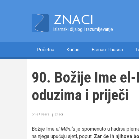
Skip
to
ZNACI
main
content
islamski dijalog i razumijevanje
Početna
Kur'an
Esmau-l-husna
T
Main
navigation
90. Božije Ime el-Māni’u (نع
oduzima i priječi
prije 4 years
znaci
Božije Ime
el-Māniʼu
je spomenuto u hadisu plemeni
na njega upućuju ajeti, poput:
Zar će ih njihova b