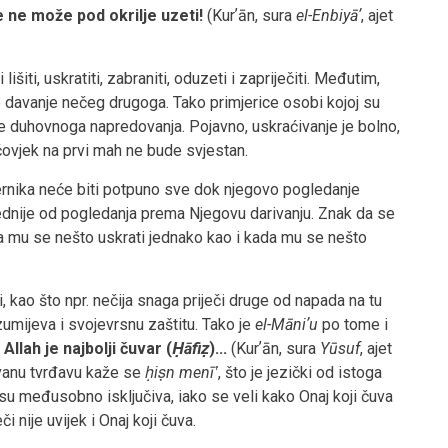
 ne može pod okrilje uzeti!
(Kurʼān, sura
el-Enbiyāʼ
, ajet
i lišiti, uskratiti, zabraniti, oduzeti i zapriječiti. Međutim,
davanje nečeg drugoga. Tako primjerice osobi kojoj su
je duhovnoga napredovanja. Pojavno, uskraćivanje je bolno,
 čovjek na prvi mah ne bude svjestan.
ernika neće biti potpuno sve dok njegovo pogledanje
ednije od pogledanja prema Njegovu darivanju. Znak da se
a mu se nešto uskrati jednako kao i kada mu se nešto
i, kao što npr. nečija snaga priječi druge od napada na tu
mijeva i svojevrsnu zaštitu. Tako je
el-Māniʼu
po tome i
A Allah je najbolji čuvar (
Ḥāfiẓ
)...
(Kurʼān, sura
Yūsuf
, ajet
uvanu tvrđavu kaže se
ḥiṣn menīʽ
, što je jezički od istoga
su međusobno isključiva, iako se veli kako Onaj koji čuva
či nije uvijek i Onaj koji čuva.