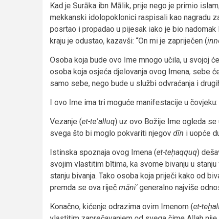
Kad je Surāka ibn Mālik, prije nego je primio isla
mekkanski idolopoklonici raspisali kao nagradu za 
posrtao i propadao u pijesak iako je bio nadomak 
kraju je odustao, kazavši: “On mi je zapriječen (
in
Osoba koja bude ovo Ime mnogo učila, u svojoj ć
osoba koja osjeća djelovanja ovog Imena, sebe će
samo sebe, nego bude u službi odvraćanja i drugi
I ovo Ime ima tri moguće manifestacije u čovjeku:
Vezanje (
et-teʽalluq
) uz ovo Božije Ime ogleda se 
svega što bi moglo pokvariti njegov
dīn
i uopće du
Istinska spoznaja ovog Imena (
et-teḥaqquq
) deša
svojim vlastitim bîtima, ka svome bivanju u stanju v
stanju bivanja. Tako osoba koja priječi kako od bi
premda se ova riječ
māniʼ
generalno najviše odnosi
Konačno, kićenje odrazima ovim Imenom (
et-teḫa
vlastitim zaprečavanjem od svega čime Allah nije