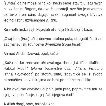
(
šuhûd
) da ne može ni na koji način sebe staviti u istu ravan
s uzvišenim Bogom, da sve što postoji, sve što je stvoreno,
pa tako i on sâm, duguje svaki segment svoga bîvstva
jedinoj Istini, uzvišenome Allahu.
Rahmetli hadži šejh Fejzulah efendija Hadžibajrić kaže:
„Ovaj Ism (
Ime
) učiti dnevno stotinu puta, obogatit će ti se
zat manevijski (
duhovna dimenzija tvoga bića
).“
Ahmed Abdul Dževad, opet, kaže:
„Kažu da ko redovno uči svakoga dana: „Lâ ilâhe illallâhul
Hakkul Mubîn“ (
Nema božanstva osim Allaha, Vrhovne
istine, Pojavnoga
) po stotinu puta, izbavit će se iz svoga
siromaštva, i stvari kojima se bavi postat će mu lahke.
A ko ovo Ime dnevno uči po hiljadu puta, popravit će mu se
njegovo ponašanje, i uljepšati njegova ćud.“
A Allah dragi, opet, najbolje zna.