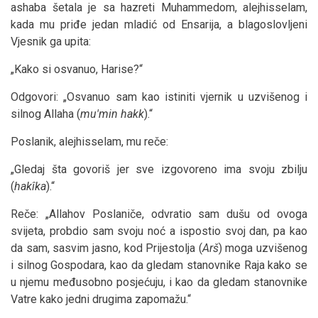
ashaba šetala je sa hazreti Muhammedom, alejhisselam,
kada mu priđe jedan mladić od Ensarija, a blagoslovljeni
Vjesnik ga upita:
„Kako si osvanuo, Harise?“
Odgovori: „Osvanuo sam kao istiniti vjernik u uzvišenog i
silnog Allaha (
mu'min hakk
).“
Poslanik, alejhisselam, mu reče:
„Gledaj šta govoriš jer sve izgovoreno ima svoju zbilju
(
hakîka
).“
Reče: „Allahov Poslaniče, odvratio sam dušu od ovoga
svijeta, probdio sam svoju noć a ispostio svoj dan, pa kao
da sam, sasvim jasno, kod Prijestolja (
Arš
) moga uzvišenog
i silnog Gospodara, kao da gledam stanovnike Raja kako se
u njemu međusobno posjećuju, i kao da gledam stanovnike
Vatre kako jedni drugima zapomažu.“