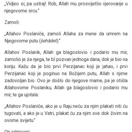
„Vidjeo si, pa ustraj! Rob, Allah mu prosvijetlio vjerovanje u
njegovome srcu.“
Zamoli:
„Allahov Poslaniče, zamoli Allaha za mene da umrem na
Njegovome putu (
šehâdet
).“
Allahov Poslanik, Allah ga blagoslovio i podario mu mir,
zamolio je za njega, te bî pozvan jednoga dana, dok je bio na
konju. Kažu da je bio prvi Perzijanac koji je jahao, i prvi
Perzijanac koji je poginuo na Božijem putu, Allah s njime
zadovoljan bio. Ovo je došlo do njegove mame, pa je otišla
Allahovome Poslaniku, Allah ga blagoslovio i podario mu
mir, te ga upitala:
„Allahov Poslaniče, ako je u Raju neću za njim plakati niti ću
tugovati, a ako je u Vatri, plakat ću za njim sve dok živim na
ovome svijetu.“
On odgovori: