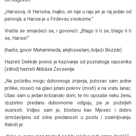
„Harisova, ili Harisina, majko, on nije u raju jer je raj jedan od
perivojâ, a Harisa je u Firdevsu visokome.“
Vratila se smiješeći se, i govoreći: „Blago li ti se, blago li ti
se, Harise!“
(hadis, govor Muhammeda, alejhisselam, bilježi Bezzâr)
Hazreti Dekkâk prenio je kazivanje od poznatoga isposnika
(zâhid) hazreti Abbâsa Zevzenîja:
„Na početku mogu duhovnoga zrijenja, putovao sam jedne
prilike, noseći na glavi jutani pokrov (
mish
) a na vratu lanac.
Ušao sam u jedan kršćanski dom, te mi opisaše neku ženu,
izuzetno predanu duhovnome odgoju, pa je poželjeh
susresti. Vidjeo sam je, blistavu kao Mjesec i dobro
izmršavljenu od silne predanosti u postu i osamljivanju.
Rekoh je: