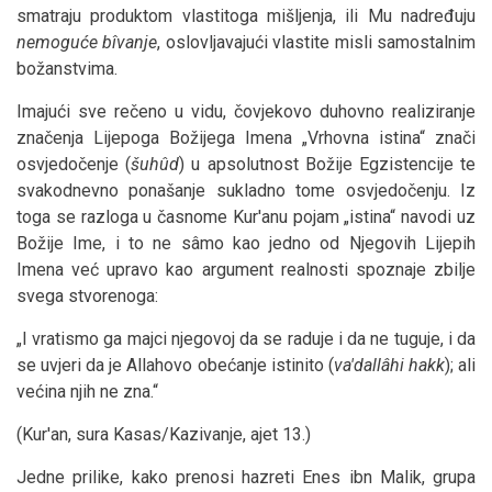
smatraju produktom vlastitoga mišljenja, ili Mu nadređuju
nemoguće bîvanje
, oslovljavajući vlastite misli samostalnim
božanstvima.
Imajući sve rečeno u vidu, čovjekovo duhovno realiziranje
značenja Lijepoga Božijega Imena „Vrhovna istina“ znači
osvjedočenje (
šuhûd
) u apsolutnost Božije Egzistencije te
svakodnevno ponašanje sukladno tome osvjedočenju. Iz
toga se razloga u časnome Kur'anu pojam „istina“ navodi uz
Božije Ime, i to ne sâmo kao jedno od Njegovih Lijepih
Imena već upravo kao argument realnosti spoznaje zbilje
svega stvorenoga:
„I vratismo ga majci njegovoj da se raduje i da ne tuguje, i da
se uvjeri da je Allahovo obećanje istinito (
va'dallâhi hakk
); ali
većina njih ne zna.“
(Kur'an, sura Kasas/Kazivanje, ajet 13.)
Jedne prilike, kako prenosi hazreti Enes ibn Malik, grupa