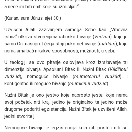
a neće im biti onih koje su izmišljali.“
(Kur'an, sura Jûnus, ajet 30.)
Uzvišeni Allah zazivanjem sâmoga Sebe kao „Vrhovna
istina“ otkriva stvorenjima istinsko bîvanje (
Vudžûd
), koje je
sâmo On, nasuprot čega stoji puko nebivanje (
ma'dûm
), koje
nema ama baš nikakve sposobnosti, možnosti, u sebi.
U teologiji se ovo pitanje oslovljava kroz izražavanje tri
dimenzije bîvanja: Apsolutni Bîtak ili Nužni Bîtak (
Vâdžibul
vudžûd
), nemoguće bîvanje (
mumeteni'ul vudžûd
) i
kontigentno ili moguće bîvanje (
mumkinul vudžûd
).
Nužni Bîtak je ono jestvo koje naprosto jeste, koje nema
svoj početak niti kraj, jedino je originalno te jedino može
drugome podariti egzistenciju. Nužni Bîtak je uzvišeni Allah,
jedini stvoritelj.
Nemoguće bîvanje je egzistencija koja niti postoji niti se