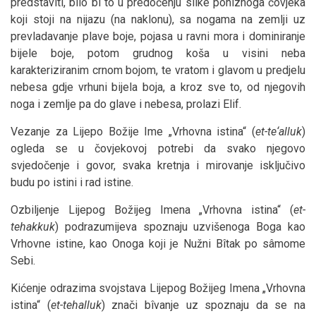
predstaviti, bilo bi to u predočenju slike poniznoga čovjeka
koji stoji na nijazu (na naklonu), sa nogama na zemlji uz
prevladavanje plave boje, pojasa u ravni mora i dominiranje
bijele boje, potom grudnog koša u visini neba
karakteriziranim crnom bojom, te vratom i glavom u predjelu
nebesa gdje vrhuni bijela boja, a kroz sve to, od njegovih
noga i zemlje pa do glave i nebesa, prolazi Elif.
Vezanje za Lijepo Božije Ime „Vrhovna istina“ (
et-te‘alluk
)
ogleda se u čovjekovoj potrebi da svako njegovo
svjedočenje i govor, svaka kretnja i mirovanje isključivo
budu po istini i rad istine.
Ozbiljenje Lijepog Božijeg Imena „Vrhovna istina“ (
et-
tehakkuk
) podrazumijeva spoznaju uzvišenoga Boga kao
Vrhovne istine, kao Onoga koji je Nužni Bîtak po sâmome
Sebi.
Kićenje odrazima svojstava Lijepog Božijeg Imena „Vrhovna
istina“ (
et-tehalluk
) znači bîvanje uz spoznaju da se na