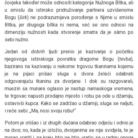
čovjeka također može odnositi kategorija Nužnoga Bîtka, ali
u smislu da istinsko pridruživanje partnera uzvišenome
Bogu (
širk
) ne podrazumijeva porođenje s Njime u smislu
Bîtka, jer drugoga bîtka ni nema, već se ono odnosi na
dimenziju nužnosti kada stvorenje smatra da je sâmo po
sebi nužno.
Jedan od
dobrih
ljudi prenio je kazivanje o početku
njegovoga istinskoga povratka dragome Bogu (
tevba
),
bazirano na kazivanju o nekome trgovcu tkaninama kojemu
je na pijaci prišao sluga s dvora želeći odabrati
odgovarajuću tkaninu za dvorjane. I dok su razgovarali,
muezin sa munare oglasio je nastup namaskoga vremena,
te trgovac napusti prodajno mjesto i robu pa ode u džamiju,
ostavivši kupca. Kako se zadržao u džamiji, sluga se naljuti,
i reče sebi: „Ma, nosi svoju robu!“
Potom je otišao i iz drugih dućana odabrao odjeću i odnio je
na dvor, no, kada je izložio, dvorjanima se nije svidjela, te je
morao vratiti i, na kraju, htio ne htio, vratio se u radnju onoga