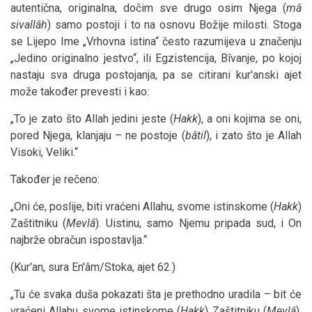
autentična, originalna, dočim sve drugo osim Njega (
mâ
sivallâh
) samo postoji i to na osnovu Božije milosti. Stoga
se Lijepo Ime „Vrhovna istina“ često razumijeva u značenju
„Jedino originalno jestvo“, ili Egzistencija, Bîvanje, po kojoj
nastaju sva druga postojanja, pa se citirani kur'anski ajet
može također prevesti i kao:
„To je zato što Allah jedini jeste (
Hakk
), a oni kojima se oni,
pored Njega, klanjaju – ne postoje (
bâtil
), i zato što je Allah
Visoki, Veliki.“
Također je rečeno:
„Oni će, poslije, biti vraćeni Allahu, svome istinskome (
Hakk
)
Zaštitniku (
Mevlâ
). Uistinu, samo Njemu pripada sud, i On
najbrže obračun ispostavlja.“
(Kur'an, sura En'âm/Stoka, ajet 62.)
„Tu će svaka duša pokazati šta je prethodno uradila – bit će
vraćeni Allahu svome istinskome (
Hakk
) Zaštitniku (
Mevlâ
),