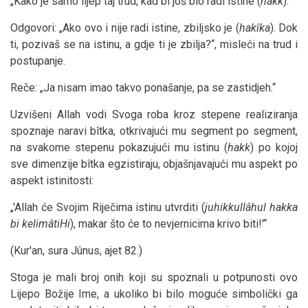
„Kako je samo lijep taj trud, kad bi još bio radi istine (
hakk
).“
Odgovori: „Ako ovo i nije radi istine, zbiljsko je (
hakîka
). Dok
ti, pozivaš se na istinu, a gdje ti je zbilja?“, misleći na trud i
postupanje.
Reče: „Ja nisam imao takvo ponašanje, pa se zastidjeh.“
Uzvišeni Allah vodi Svoga roba kroz stepene realiziranja
spoznaje naravi bîtka, otkrivajući mu segment po segment,
na svakome stepenu pokazujući mu istinu (
hakk
) po kojoj
sve dimenzije bîtka egzistiraju, objašnjavajući mu aspekt po
aspekt istinitosti:
„'Allah će Svojim Riječima istinu utvrditi (
juhikkullâhul hakka
bi kelimâtiHi
), makar što će to nevjernicima krivo biti!'“
(Kur'an, sura Jûnus, ajet 82.)
Stoga je mali broj onih koji su spoznali u potpunosti ovo
Lijepo Božije Ime, a ukoliko bi bilo moguće simbolički ga