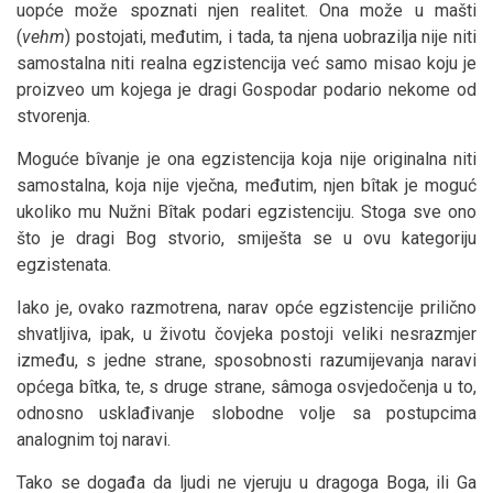
uopće može spoznati njen realitet. Ona može u mašti
(
vehm
) postojati, međutim, i tada, ta njena uobrazilja nije niti
samostalna niti realna egzistencija već samo misao koju je
proizveo um kojega je dragi Gospodar podario nekome od
stvorenja.
Moguće bîvanje je ona egzistencija koja nije originalna niti
samostalna, koja nije vječna, međutim, njen bîtak je moguć
ukoliko mu Nužni Bîtak podari egzistenciju. Stoga sve ono
što je dragi Bog stvorio, smiješta se u ovu kategoriju
egzistenata.
Iako je, ovako razmotrena, narav opće egzistencije prilično
shvatljiva, ipak, u životu čovjeka postoji veliki nesrazmjer
između, s jedne strane, sposobnosti razumijevanja naravi
općega bîtka, te, s druge strane, sâmoga osvjedočenja u to,
odnosno usklađivanje slobodne volje sa postupcima
analognim toj naravi.
Tako se događa da ljudi ne vjeruju u dragoga Boga, ili Ga