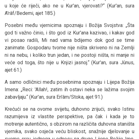
u koje će riječi, ako ne u Kur'an, vjerovati?“ (Kur'an, sura
A'râf/Bedemi, ajet 185.)
Posebni među vjernicima spoznaju i Božija Svojstva: „Šta
god ti važno činio, i što god iz Kur'ana kazivao, i kakav god
vi posao radili, Mi nad vama bdijemo dok god se time
zanimate. Gospodaru tvome nije ništa skriveno ni na Zemlji
ni na nebu, i koliko trun jedan, i ne postoji ništa, ni manje ni
veće od toga, što nije u Knjizi jasnoj.“ (Kur'an, sura Jûnus,
ajet 61.)
A samo odličnici među posebnima spoznaju i Lijepa Božija
Imena: „Reci: 'Allah!, zatim ih ostavi neka se lažima svojim
zabavljaju.“ (Kur'an, sura En'âm/Stoka, ajet 91.)
Krećući se na ovome svijetu, duhovno zrijući, svako Istinu
razumijeva iz vlastite perspektive, pa čak i kada je to
motrenje autentično, s obzirom na različita duhovna staništa
vjernika, svako osjeća veću bliskost, snažnije djelovanje u
svome srcu, jednoga u odnosu na drugo Lijepo Božije Ime.