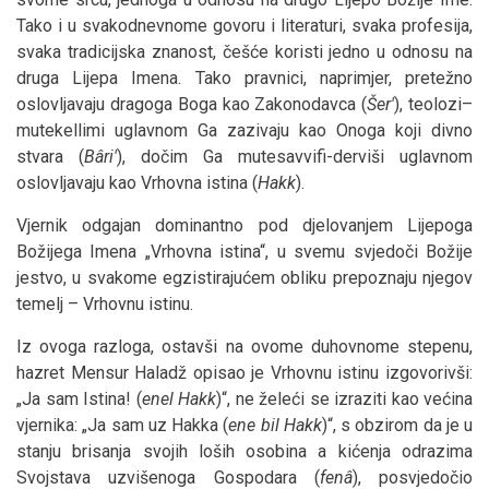
Tako i u svakodnevnome govoru i literaturi, svaka profesija,
svaka tradicijska znanost, češće koristi jedno u odnosu na
druga Lijepa Imena. Tako pravnici, naprimjer, pretežno
oslovljavaju dragoga Boga kao Zakonodavca (
Šer'
), teolozi–
mutekellimi uglavnom Ga zazivaju kao Onoga koji divno
stvara (
Bâri'
), dočim Ga mutesavvifi-derviši uglavnom
oslovljavaju kao Vrhovna istina (
Hakk
).
Vjernik odgajan dominantno pod djelovanjem Lijepoga
Božijega Imena „Vrhovna istina“, u svemu svjedoči Božije
jestvo, u svakome egzistirajućem obliku prepoznaju njegov
temelj – Vrhovnu istinu.
Iz ovoga razloga, ostavši na ovome duhovnome stepenu,
hazret Mensur Haladž opisao je Vrhovnu istinu izgovorivši:
„Ja sam Istina! (
enel Hakk
)“, ne želeći se izraziti kao većina
vjernika: „Ja sam uz Hakka (
ene bil Hakk
)“, s obzirom da je u
stanju brisanja svojih loših osobina a kićenja odrazima
Svojstava uzvišenoga Gospodara (
fenâ
), posvjedočio