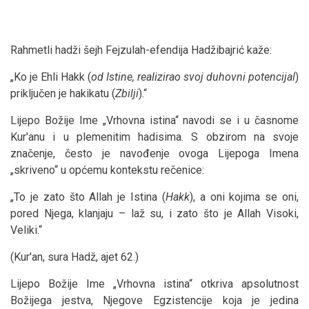
Rahmetli hadži šejh Fejzulah-efendija Hadžibajrić kaže:
„Ko je Ehli Hakk (
od Istine, realizirao svoj duhovni potencijal
)
priključen je hakikatu (
Zbilji
).“
Lijepo Božije Ime „Vrhovna istina“ navodi se i u časnome
Kur'anu i u plemenitim hadisima. S obzirom na svoje
značenje, često je navođenje ovoga Lijepoga Imena
„skriveno“ u općemu kontekstu rečenice:
„To je zato što Allah je Istina (
Hakk
), a oni kojima se oni,
pored Njega, klanjaju – laž su, i zato što je Allah Visoki,
Veliki.“
(Kur'an, sura Hadž, ajet 62.)
Lijepo Božije Ime „Vrhovna istina“ otkriva apsolutnost
Božijega jestva, Njegove Egzistencije koja je jedina