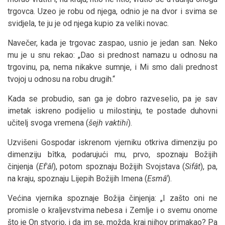
trgovca. Uzeo je robu od njega, odnio je na dvor i svima se
svidjela, te ju je od njega kupio za veliki novac.
Navečer, kada je trgovac zaspao, usnio je jedan san. Neko
mu je u snu rekao: „Dao si prednost namazu u odnosu na
trgovinu, pa, nema nikakve sumnje, i Mi smo dali prednost
tvojoj u odnosu na robu drugih.“
Kada se probudio, san ga je dobro razveselio, pa je sav
imetak iskreno podijelio u milostinju, te postade duhovni
učitelj svoga vremena (
šejh vaktihi
).
Uzvišeni Gospodar iskrenom vjerniku otkriva dimenziju po
dimenziju bîtka, podarujući mu, prvo, spoznaju Božijih
činjenja (
Ef'âl
), potom spoznaju Božijih Svojstava (
Sifât
), pa,
na kraju, spoznaju Lijepih Božijih Imena (
Esmâ'
).
Većina vjernika spoznaje Božija činjenja: „I zašto oni ne
promisle o kraljevstvima nebesa i Zemlje i o svemu onome
što je On stvorio, i da im se, možda, kraj njihov primakao? Pa