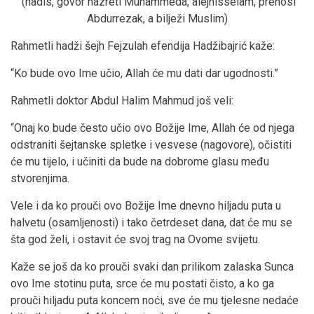
(hadis, govor hazreti Muhammeda, alejhisselam, prenosi
Abdurrezak, a bilježi Muslim)
Rahmetli hadži šejh Fejzulah efendija Hadžibajrić kaže:
“Ko bude ovo Ime učio, Allah će mu dati dar ugodnosti.”
Rahmetli doktor Abdul Halim Mahmud još veli:
“Onaj ko bude često učio ovo Božije Ime, Allah će od njega
odstraniti šejtanske spletke i vesvese (nagovore), očistiti
će mu tijelo, i učiniti da bude na dobrome glasu među
stvorenjima.
Vele i da ko prouči ovo Božije Ime dnevno hiljadu puta u
halvetu (osamljenosti) i tako četrdeset dana, dat će mu se
šta god želi, i ostavit će svoj trag na Ovome svijetu.
Kaže se još da ko prouči svaki dan prilikom zalaska Sunca
ovo Ime stotinu puta, srce će mu postati čisto, a ko ga
prouči hiljadu puta koncem noći, sve će mu tjelesne nedaće