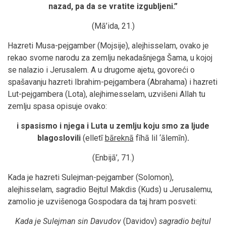
nazad, pa da se vratite izgubljeni.”
(Mā’ida, 21.)
Hazreti Musa-pejgamber (Mojsije), alejhisselam, ovako je
rekao svome narodu za zemlju nekadašnjega Šama, u kojoj
se nalazio i Jerusalem. A u drugome ajetu, govoreći o
spašavanju hazreti Ibrahim-pejgambera (Abrahama) i hazreti
Lut-pejgambera (Lota), alejhimesselam, uzvišeni Allah tu
zemlju spasa opisuje ovako:
i spasismo i njega i Luta u zemlju koju smo za ljude
blagoslovili
(elletī
bāreknā
fīhā lil ‘ālemīn)
.
(Enbijā’, 71.)
Kada je hazreti Sulejman-pejgamber (Solomon),
alejhisselam, sagradio Bejtul Makdis (Kuds) u Jerusalemu,
zamolio je uzvišenoga Gospodara da taj hram posveti:
Kada je Sulejman sin Davudov
(Davidov)
sagradio bejtul