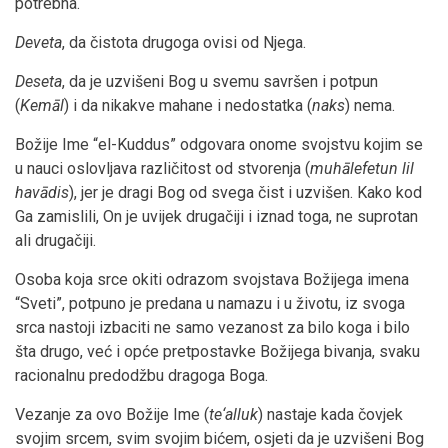
potrebna.
Deveta
, da čistota drugoga ovisi od Njega.
Deseta
, da je uzvišeni Bog u svemu savršen i potpun
(
Kemāl
) i da nikakve mahane i nedostatka (
naks
) nema.
Božije Ime “el-Kuddus” odgovara onome svojstvu kojim se
u nauci oslovljava različitost od stvorenja (
muhālefetun lil
havādis
), jer je dragi Bog od svega čist i uzvišen. Kako kod
Ga zamislili, On je uvijek drugačiji i iznad toga, ne suprotan
ali drugačiji.
Osoba koja srce okiti odrazom svojstava Božijega imena
“Sveti”, potpuno je predana u namazu i u životu, iz svoga
srca nastoji izbaciti ne samo vezanost za bilo koga i bilo
šta drugo, već i opće pretpostavke Božijega bivanja, svaku
racionalnu predodžbu dragoga Boga.
Vezanje za ovo Božije Ime (
te‘alluk
) nastaje kada čovjek
svojim srcem, svim svojim bićem, osjeti da je uzvišeni Bog