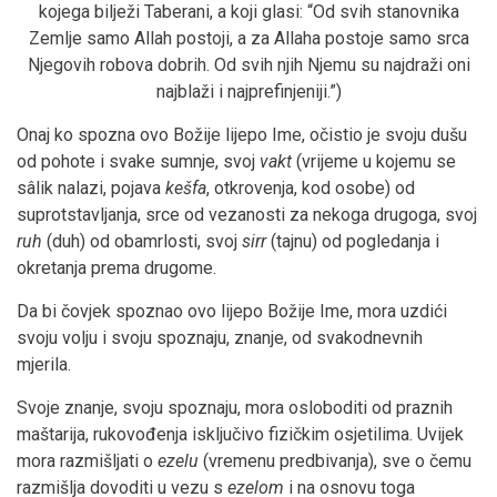
kojega bilježi Taberani, a koji glasi: “Od svih stanovnika
Zemlje samo Allah postoji, a za Allaha postoje samo srca
Njegovih robova dobrih. Od svih njih Njemu su najdraži oni
najblaži i najprefinjeniji.”)
Onaj ko spozna ovo Božije lijepo Ime, očistio je svoju dušu
od pohote i svake sumnje, svoj
vakt
(vrijeme u kojemu se
sâlik nalazi, pojava
kešfa
, otkrovenja, kod osobe) od
suprotstavljanja, srce od vezanosti za nekoga drugoga, svoj
ruh
(duh) od obamrlosti, svoj
sirr
(tajnu) od pogledanja i
okretanja prema drugome.
Da bi čovjek spoznao ovo lijepo Božije Ime, mora uzdići
svoju volju i svoju spoznaju, znanje, od svakodnevnih
mjerila.
Svoje znanje, svoju spoznaju, mora osloboditi od praznih
maštarija, rukovođenja isključivo fizičkim osjetilima. Uvijek
mora razmišljati o
ezelu
(vremenu predbivanja), sve o čemu
razmišlja dovoditi u vezu s
ezelom
i na osnovu toga