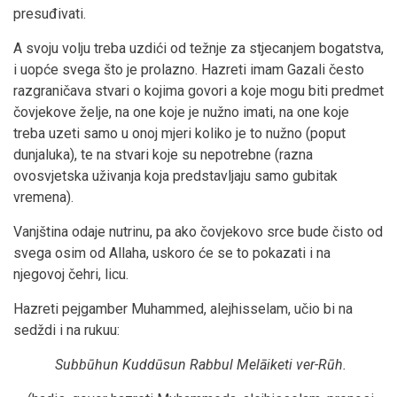
presuđivati.
A svoju volju treba uzdići od težnje za stjecanjem bogatstva,
i uopće svega što je prolazno. Hazreti imam Gazali često
razgraničava stvari o kojima govori a koje mogu biti predmet
čovjekove želje, na one koje je nužno imati, na one koje
treba uzeti samo u onoj mjeri koliko je to nužno (poput
dunjaluka), te na stvari koje su nepotrebne (razna
ovosvjetska uživanja koja predstavljaju samo gubitak
vremena).
Vanjština odaje nutrinu, pa ako čovjekovo srce bude čisto od
svega osim od Allaha, uskoro će se to pokazati i na
njegovoj čehri, licu.
Hazreti pejgamber Muhammed, alejhisselam, učio bi na
sedždi i na rukuu:
Subbūhun Kuddūsun Rabbul Melāiketi ver-Rūh.