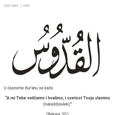
prije 7 years
znaci
U časnome Kur’anu se kaže:
“A mi Tebe veličamo i hvalimo, i svetost Tvoju slavimo
(nukaddisulek)
.”
(Bekara, 30.)