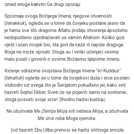
iznad onoga kakvim Ga drugi opisuju.
Spoznaja ovoga Božijega Imena, njegove stvarnosti
(
tehakkuk
), ogleda se u tome da čovjeku postane jasno da
je hama sve što dragome Allahu pridaju stvorenja apsolutno
nedopušteno izjednačavati sa sâmim Allahom. Koliko god
vješt i učen čovjek bio, šta god da kaže ili napiše dragoga
Boga ne može opisati. Stoga su i veliki učenjaci veoma
malo pisali i govorili o ovome Božijemu lijepome Imenu.
Kićenje odrazima svojstava Božijega Imena “el-Kuddus”
(
tehalluk
) ogleda se u tome da čovjekovi duša i srce postani
slobodni od svega što je Šerijatom pokuđeno jer, kako veli
hazreti Šejhul Ekber, Sveti će se pojaviti samo na svetome,
stoga posveti svoje srce! Shodno hadisi kudsiju:
Ne obuhvata Me Zemlja Moja niti nebesa Moja, a obuhvata
Me srce roba Moga vjernika.
(od hazreti Ebu Utbe prenosi se hadis sličnoga smisla