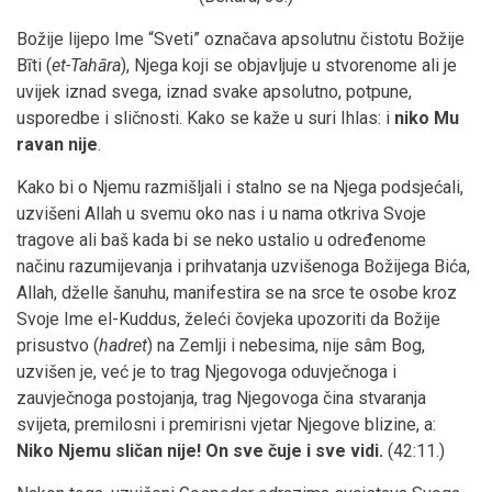
Božije lijepo Ime “Sveti” označava apsolutnu čistotu Božije
Bīti (
et-Tahāra
), Njega koji se objavljuje u stvorenome ali je
uvijek iznad svega, iznad svake apsolutno, potpune,
usporedbe i sličnosti. Kako se kaže u suri Ihlas: i
niko Mu
ravan nije
.
Kako bi o Njemu razmišljali i stalno se na Njega podsjećali,
uzvišeni Allah u svemu oko nas i u nama otkriva Svoje
tragove ali baš kada bi se neko ustalio u određenome
načinu razumijevanja i prihvatanja uzvišenoga Božijega Bića,
Allah, dželle šanuhu, manifestira se na srce te osobe kroz
Svoje Ime el-Kuddus, želeći čovjeka upozoriti da Božije
prisustvo (
hadret
) na Zemlji i nebesima, nije sâm Bog,
uzvišen je, već je to trag Njegovoga oduvječnoga i
zauvječnoga postojanja, trag Njegovoga čina stvaranja
svijeta, premilosni i premirisni vjetar Njegove blizine, a:
Niko Njemu sličan nije! On sve čuje i sve vidi.
(42:11.)