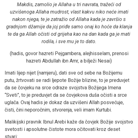
Makdis, zamolio je Allaha u tri navrata, tražeći od
uzvišenoga Allaha mudrost, vlast kakvu niko neće imati
nakon njega, te je zatražio od Allaha kada je završio s
gradnjom džamije da joj priđe samo onaj ko hoće da klanja
te da ga Allah očisti od grijeha kao na dan kada ga je mati
rodila, i sve mu je to dato.
(hadis, govor hazreti Pejgambera, alejhisselam, prenosi
hazreti Abdullah ibn Amr, a bilježi Nesai)
Imati lijep nijet (namjeru), dati sve od sebe na Božijemu
putu, žrtvovati se radi ljepote Božije blizine, to je preduvjet
da se čovjeku na srce odraze svojstva Božijega Imena
“Sveti”, to je preduvjet da se čovjekova duša očisti a srce
uglača. Ovaj hadis je dokaz da uzvišeni Allah posvećuje,
čisti, čini neporočnim, stvorenja, veli imam Kurtubi.
Malikijski pravnik Ibnul Arebi kaže da čovjek Božije svojstvo
svetosti i apsolutne čistote mora očitovati kroz deset
stvari: