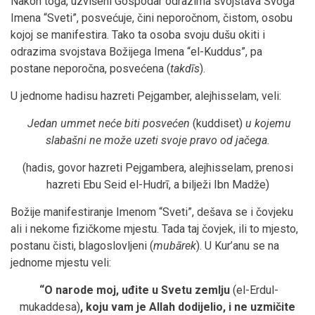
Nakon toga, uzvišeni Gospodar odrazima svojstava Svoga
Imena “Sveti”, posvećuje, čini neporočnom, čistom, osobu
kojoj se manifestira. Tako ta osoba svoju dušu okiti i
odrazima svojstava Božijega Imena “el-Kuddus”, pa
postane neporočna, posvećena (
takdīs
).
U jednome hadisu hazreti Pejgamber, alejhisselam, veli:
Jedan ummet neće biti posvećen
(kuddiset)
u kojemu
slabašni ne može uzeti svoje pravo od jačega.
(hadis, govor hazreti Pejgambera, alejhisselam, prenosi
hazreti Ebu Seid el-Hudrī, a bilježi Ibn Madže)
Božije manifestiranje Imenom “Sveti”, dešava se i čovjeku
ali i nekome fizičkome mjestu. Tada taj čovjek, ili to mjesto,
postanu čisti, blagoslovljeni (
mubārek
). U Kur’anu se na
jednome mjestu veli:
“O narode moj, uđite u Svetu zemlju
(el-Erdul-
mukaddesa)
, koju vam je Allah dodijelio, i ne uzmičite