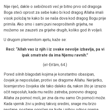
Nije riječ, dakle o sebičnosti već je bitno prvo od dragoga
Boga steći oprost za sebe kako bi kod dragog Allaha imali
visok položaj te kako bi se naša dova kod dragog Bogu prije
primila. Ako smo i sami puni neoproštenih grijeha, ne
možemo se zauzeti za grijehe drugih, koliko god ih voljeli.
U drugom plemenitom ajetu, kaže se:
Reci:
“Allah vas iz njih i iz svake nevolje izbavlja, pa vi
ipak smatrate da ima Njemu ravnih.
”
(el-En'ām, 64.)
Pored silnih blagodati kojima je konstantno obasipan,
čovjek je neposlušan, protivi se dragome Allahu. Nerijetko,
licemjerstvo čovjeka ide tako daleko da, nakon što je izrazio
očit neposluh, kada mu nešto zatreba, ponovno dragog
Allaha za pomoć moli, jer zna da mu samo On pomoći može.
Kada vjernik živi u jednoj takvoj sredini, snage mu brzo
nestane, postane ogorčen na ljude i njihov odnos prema