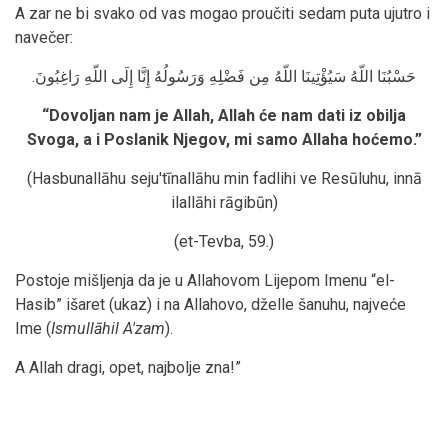
A zar ne bi svako od vas mogao proučiti sedam puta ujutro i
navečer:
حَسْبُنَا اللّهُ سَيُؤْتِينَا اللّهُ مِن فَضْلِهِ وَرَسُولُهُ إِنَّا إِلَى اللّهِ رَاغِبُونَ.
“Dovoljan nam je Allah, Allah će nam dati iz obilja
Svoga, a i Poslanik Njegov, mi samo Allaha hoćemo.
”
(Hasbunallāhu seju'tīnallāhu min fadlihi ve Resūluhu, innā
ilallāhi rāgibūn)
(et-Tevba, 59.)
Postoje mišljenja da je u Allahovom Lijepom Imenu “el-
Hasib” išaret (ukaz) i na Allahovo, dželle šanuhu, najveće
Ime (
Ismullāhil A'zam
).
A Allah dragi, opet, najbolje zna!”