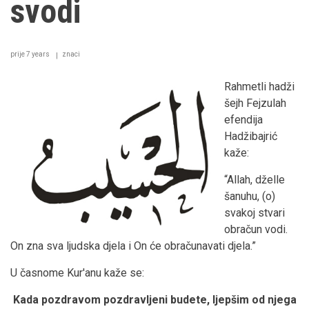
svodi
prije 7 years
znaci
Rahmetli hadži
šejh Fejzulah
efendija
Hadžibajrić
kaže:
“Allah, dželle
šanuhu, (o)
svakoj stvari
obračun vodi.
On zna sva ljudska djela i On će obračunavati djela.”
U časnome Kur'anu kaže se:
Kada pozdravom pozdravljeni budete, ljepšim od njega