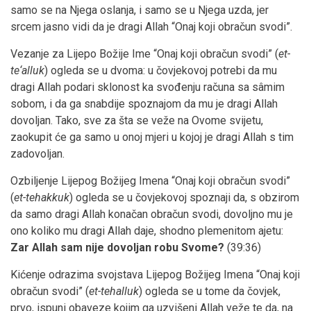
samo se na Njega oslanja, i samo se u Njega uzda, jer
srcem jasno vidi da je dragi Allah “Onaj koji obračun svodi”.
Vezanje za Lijepo Božije Ime “Onaj koji obračun svodi” (
et
-
te
‘
alluk
) ogleda se u dvoma: u čovjekovoj potrebi da mu
dragi Allah podari sklonost ka svođenju računa sa sâmim
sobom, i da ga snabdije spoznajom da mu je dragi Allah
dovoljan. Tako, sve za šta se veže na Ovome svijetu,
zaokupit će ga samo u onoj mjeri u kojoj je dragi Allah s tim
zadovoljan.
Ozbiljenje Lijepog Božijeg Imena “Onaj koji obračun svodi”
(
et
-
tehakkuk
) ogleda se u čovjekovoj spoznaji da, s obzirom
da samo dragi Allah konačan obračun svodi, dovoljno mu je
ono koliko mu dragi Allah daje, shodno plemenitom ajetu:
Zar Allah sam nije dovoljan robu Svome?
(39:36)
Kićenje odrazima svojstava Lijepog Božijeg Imena “Onaj koji
obračun svodi” (
et
-
tehalluk
) ogleda se u tome da čovjek,
prvo, ispuni obaveze kojim ga uzvišeni Allah veže te da, na