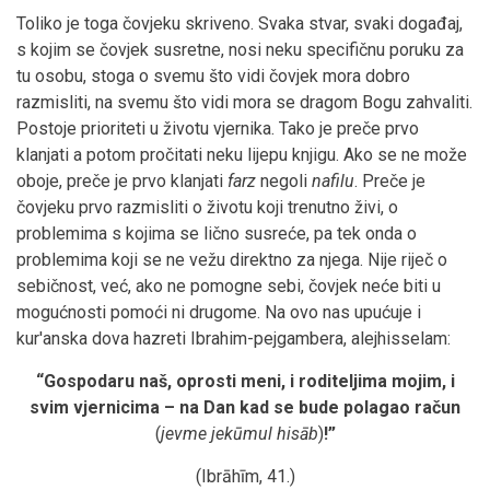
Toliko je toga čovjeku skriveno. Svaka stvar, svaki događaj,
s kojim se čovjek susretne, nosi neku specifičnu poruku za
tu osobu, stoga o svemu što vidi čovjek mora dobro
razmisliti, na svemu što vidi mora se dragom Bogu zahvaliti.
Postoje prioriteti u životu vjernika. Tako je preče prvo
klanjati a potom pročitati neku lijepu knjigu. Ako se ne može
oboje, preče je prvo klanjati
farz
negoli
nafilu
. Preče je
čovjeku prvo razmisliti o životu koji trenutno živi, o
problemima s kojima se lično susreće, pa tek onda o
problemima koji se ne vežu direktno za njega. Nije riječ o
sebičnost, već, ako ne pomogne sebi, čovjek neće biti u
mogućnosti pomoći ni drugome. Na ovo nas upućuje i
kur'anska dova hazreti Ibrahim-pejgambera, alejhisselam:
“Gospodaru naš, oprosti meni, i roditeljima mojim, i
svim vjernicima – na Dan kad se bude polagao račun
(
jevme jekūmul hisāb
)
!
”
(Ibrāhīm, 41.)