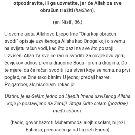
otpozdravite, ili ga uzvratite, jer će Allah za sve
obračun tražiti
(
hasīben
)
.
(en-Nisā', 86.)
U ovome ajetu, Allahovo Lijepo Ime “Onaj koji obračun
svodi” opisuje uzvišenoga Allaha kao Onoga koji o svemu
na svijetu račun vodi, kao što pazi na sve što postoji.
Uzvišeni Allah za sve će račun svoditi; za čovjekovu vjeru,
čovjekov odnos prema dragome Bogu i prema drugima. Do
te mjere, da će račun svoditi i za stvari koje se nama, na prvi
pogled, ne čine tako bitnim. U jednoj predaji hazreti
Pejgamber, alejhisselam, rekao je:
Uistinu je es-Selām jedno od Lijepih Imena uzvišenog Allaha
koje je postavljeno na Zemlji. Stoga širite selam (pozdrav)
među sobom.
(hadis, govor hazreti Muhammeda, alejhisselam, bilježi
Buharija, prenoseći ga od hazreti Enesa)