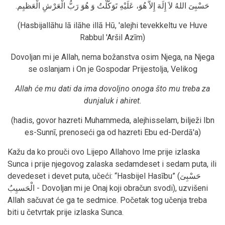
حَسْبِىَ اللهُ لاَ إِلَهَ إِلاَّ هُوَ، عَلَيْهِ تَوَكَّلْتُ وَ هُوَ رَبُّ الْعَرْشِ الْعَظيِم.
(Hasbijallāhu lā ilāhe illā Hū, 'alejhi tevekkeltu ve Huve
Rabbul 'Aršil Azīm)
Dovoljan mi je Allah, nema božanstva osim Njega, na Njega
se oslanjam i On je Gospodar Prijestolja, Velikog
Allah će mu dati da ima dovoljno onoga što mu treba za
dunjaluk i ahiret.
(hadis, govor hazreti Muhammeda, alejhisselam, bilježi Ibn
es-Sunnī, prenoseći ga od hazreti Ebu ed-Derdā'a)
Kažu da ko prouči ovo Lijepo Allahovo Ime prije izlaska
Sunca i prije njegovog zalaska sedamdeset i sedam puta, ili
devedeset i devet puta, učeći: “Hasbijel Hasību” (حَسْبِىَ
الْحَسيِبُ - Dovoljan mi je Onaj koji obračun svodi), uzvišeni
Allah sačuvat će ga te sedmice. Početak tog učenja treba
biti u četvrtak prije izlaska Sunca.