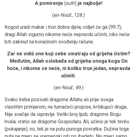
A pomirenje
(
sulh
)
je najbolje!
(en-Nisā', 128.)
Kogod uradi makar i trun dobra djela, vidjet će ga (99:7),
dragi Allah sigurno nikome neće nepravdu učiniti, niko neće
biti zakinut na konačnom svođenju računa:
Zar ne vidiš one koji sebe smatraju od grijeha čistim?
Međutim, Allah oslobađa od grijeha onoga koga On
hoće, i nikome se neće, ni koliko trun jedan, nepravda
učiniti.
(en-Nisā', 49.)
Svako treba pozivati dragome Allahu ali prije svega
vlastitim primjerom, ne tumačeći propise, kritikujući druge,
Nije svačije da ispravlja. Veliki broj ljudi, dragome Bogu
hvala, vratio se dragome Gospodaru. Ali, učinio je tek
tevbu
(pokajanje), no, tek je na putu punoga povratka. Dužina toga
puta ne mjeri se vremenski niti po ibadetu. Nju mjeri samo