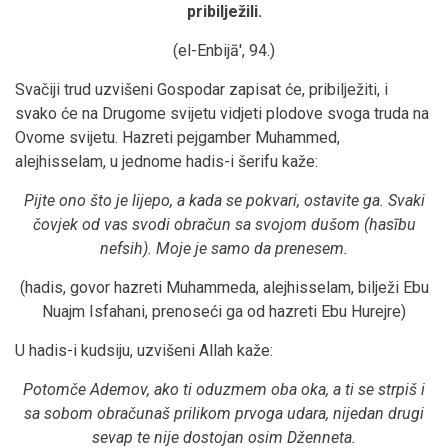
pribilježili.
(el-Enbijā', 94.)
Svačiji trud uzvišeni Gospodar zapisat će, pribilježiti, i
svako će na Drugome svijetu vidjeti plodove svoga truda na
Ovome svijetu. Hazreti pejgamber Muhammed,
alejhisselam, u jednome hadis-i šerifu kaže:
Pijte ono što je lijepo, a kada se pokvari, ostavite ga. Svaki
čovjek od vas svodi obračun sa svojom dušom (hasību
nefsih). Moje je samo da prenesem.
(hadis, govor hazreti Muhammeda, alejhisselam, bilježi Ebu
Nuajm Isfahani, prenoseći ga od hazreti Ebu Hurejre)
U hadis-i kudsiju, uzvišeni Allah kaže:
Potomče Ademov, ako ti oduzmem oba oka, a ti se strpiš i
sa sobom obračunaš prilikom prvoga udara, nijedan drugi
sevap te nije dostojan osim Dženneta.