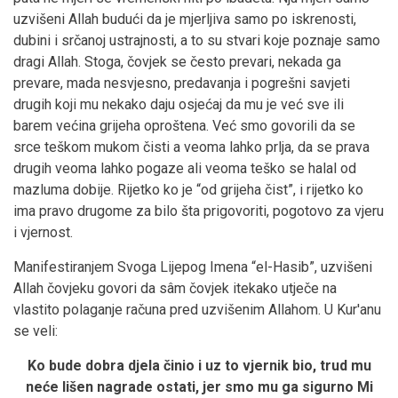
uzvišeni Allah budući da je mjerljiva samo po iskrenosti,
dubini i srčanoj ustrajnosti, a to su stvari koje poznaje samo
dragi Allah. Stoga, čovjek se često prevari, nekada ga
prevare, mada nesvjesno, predavanja i pogrešni savjeti
drugih koji mu nekako daju osjećaj da mu je već sve ili
barem većina grijeha oproštena. Već smo govorili da se
srce teškom mukom čisti a veoma lahko prlja, da se prava
drugih veoma lahko pogaze ali veoma teško se halal od
mazluma dobije. Rijetko ko je “od grijeha čist”, i rijetko ko
ima pravo drugome za bilo šta prigovoriti, pogotovo za vjeru
i vjernost.
Manifestiranjem Svoga Lijepog Imena “el-Hasib”, uzvišeni
Allah čovjeku govori da sâm čovjek itekako utječe na
vlastito polaganje računa pred uzvišenim Allahom. U Kur'anu
se veli:
Ko bude dobra djela činio i uz to vjernik bio, trud mu
neće lišen nagrade ostati, jer smo mu ga sigurno Mi