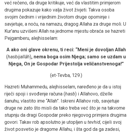
već rečeno, da druge kritikuje, već da vlastitim primjerom
drugima pokazuje kako valja život živjeti. Takva osoba
svojim čednim i vrijednim životom druge opominje i
savjetuje, a noću, na namazu, dragog Allaha za druge moli. U
Kur'anu uzvišeni Allah na jednome mjestu obraća se hazreti
Pejgamberu, alejhisselam:
A ako oni glave okrenu, ti reci:
“Meni je dovoljan Allah
(
hasbijallāh
)
, nema boga osim Njega; samo se uzdam u
Njega, On je Gospodar Prijestolja veličanstvenoga!
”
(et-Tevba, 129.)
Hazreti Muhammedu, alejhisselam, naređeno je da u istoj
riječi spoji i svođenje računa (
hasb
) i Allahovo, dželle
šanuhu, vlastito ime “Allah”. Iskreni Allahov rob, savjetuje
druge ne zato što misli da tako treba već što je na takvome
stupnju da dragi Gospodar preko njegovog primjera drugima
govori. Takav rob apsolutno je utopljen u
tevhid
, cijeli svoj
život posvetio je dragome Allahu, i šta god da ga zadesi,