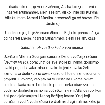
(hadis-i kudsi, govor uzvišenog Allaha kojeg je prenio
hazreti Muhammed, alejhisselam, ali koji nije dio Kur'ana,
bilježe imam Ahmed i Muslim, prenoseći ga od hazreti Ebu
Umāme)
U hadisu kojeg bilježe imam Ahmed i Bejheki, prenoseći ga
od hazreti Enesa, hazreti Muhammed, alejhisselam, kaže:
Sabur (strpljivost) je kod prvog udarca.
Uzvišeni Allah na Sudnjem danu, na Danu svođenja računa
(
Jevmul hisāb
), obračunat će sve što je pri nama, doslovno
svaki pogled, svaku misao, svako htijenje, svaku želju... a
kamoli sva djela koja je čovjek uradio. I to ne samo jednome
čovjeku, ili dvoma, kao što mi to često na Ovome svijetu
uradimo, kada nam dojadi neki posao, neka obaveza, pa
budemo dosljedni samo na početku. Iskreni Allahov rob, koji
živi pod djelovanjem Lijepog Božijeg Imena “Onaj koji
obračun svodi”, vodi računa i o djelima drugih, ali ne, kako je