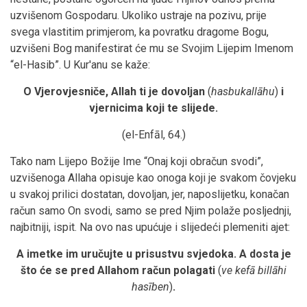
uzvišenom Gospodaru. Ukoliko ustraje na pozivu, prije
svega vlastitim primjerom, ka povratku dragome Bogu,
uzvišeni Bog manifestirat će mu se Svojim Lijepim Imenom
“el-Hasib”. U Kur'anu se kaže:
O Vjerovjesniče, Allah ti je dovoljan
(
hasbukallāhu
)
i
vjernicima koji te slijede.
(el-Enfāl, 64.)
Tako nam Lijepo Božije Ime “Onaj koji obračun svodi”,
uzvišenoga Allaha opisuje kao onoga koji je svakom čovjeku
u svakoj prilici dostatan, dovoljan, jer, naposlijetku, konačan
račun samo On svodi, samo se pred Njim polaže posljednji,
najbitniji, ispit. Na ovo nas upućuje i slijedeći plemeniti ajet:
A imetke im uručujte u prisustvu svjedoka. A dosta je
što će se pred Allahom račun polagati
(
ve kefā billāhi
hasīben
)
.