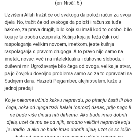
(en-Nisā', 6.)
Uzvišeni Allah tražit će od svakoga da položi račun za svoja
djela. No, tražit će od svakoga da položi i račun za tuđe
hakove, za prava drugih, bilo koja su imali kod te osobe, bilo
koja je ta osoba uzurpirala. Kušnja koja je teža čak i od
raspolaganja velikim novcem, imetkom, jeste kušnja
raspolaganja s pravom drugoga. A to pravo nije samo na
imetak, novac, već i na intelektualnu i duhovnu slobodu, i
duševni mir. Ugrožavanje bilo čega od ovoga, velika je stvar,
pa je čovjeku dovoljno problema samo se za to opravdati na
Sudnjem danu. Hazreti Pejgamber, alejhisselam, kaže u
jednoj predaji:
Ko je nekome učinio kakvu nepravdu, po pitanju časti ili bilo
čega, neka od njega traži halala (oprost) danas, prije nego li
ne bude više dinara niti dirhema. Ako bude imao dobrih
djela, uzet će mu se od njih, shodno veličini nepravde koju
je uradio. A ako ne bude imao dobrih djela, uzet će se loših
djela od onoga kome je nepravdu učinio i njemu se