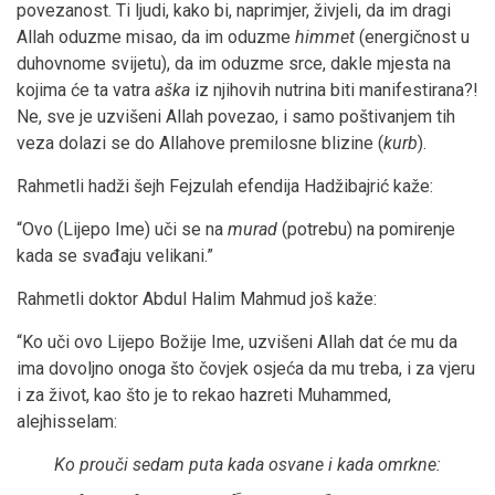
povezanost. Ti ljudi, kako bi, naprimjer, živjeli, da im dragi
Allah oduzme misao, da im oduzme
himmet
(energičnost u
duhovnome svijetu), da im oduzme srce, dakle mjesta na
kojima će ta vatra
aška
iz njihovih nutrina biti manifestirana?!
Ne, sve je uzvišeni Allah povezao, i samo poštivanjem tih
veza dolazi se do Allahove premilosne blizine (
kurb
).
Rahmetli hadži šejh Fejzulah efendija Hadžibajrić kaže:
“Ovo (Lijepo Ime) uči se na
murad
(potrebu) na pomirenje
kada se svađaju velikani.”
Rahmetli doktor Abdul Halim Mahmud još kaže:
“Ko uči ovo Lijepo Božije Ime, uzvišeni Allah dat će mu da
ima dovoljno onoga što čovjek osjeća da mu treba, i za vjeru
i za život, kao što je to rekao hazreti Muhammed,
alejhisselam:
Ko prouči sedam puta kada osvane i kada omrkne: