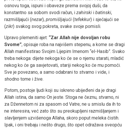
osnovu toga, ispuni i obaveze prema svojoj duši, da
konstantno sa sobom svodi račun, i
zahirski
i
batinski
,
razmišljajući (
nezar
),
promišljajući
(
tefekkur
) i sjećajući se
(
zikr
) svakog svog pokreta, svake svoje pomisli.
Upravo plemeniti ajet:
“Zar Allah nije dovoljan robu
Svome
”
, opisuje roba na najvišem stepenu, a kome se dragi
Allah manifestirao Svojim Lijepim Imenom “el-Hasib”. Svako
treba nekoga: dijete nekoga ko će se o njemu starati, mladić
nekog ko će ga savjetovati, stariji nekog ko će mu pomoći.
Sve je povezano, a samo odabrani to stvarno i vide, i
shodno tome i žive.
Potom, postoje ljudi koji su iskreno ubijeđeni da je dragi
Allah istina, da samo On jeste. Stoga ne čeznu, stvarno, ni
za Džennetom ni za spasom od Vatre; ne u smislu da ih to
ne interesira, već zato što su preokupljeni razmišljanjem i
slavljenjem uzvišenoga Allaha, skoro poput meleka čistih.
Ipak, i oni trebaju i nešto drugo, što opet odražava sveopću