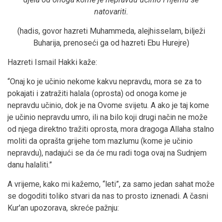
natovariti.
(hadis, govor hazreti Muhammeda, alejhisselam, bilježi
Buharija, prenoseći ga od hazreti Ebu Hurejre)
Hazreti Ismail Hakki kaže:
“Onaj ko je učinio nekome kakvu nepravdu, mora se za to
pokajati i zatražiti halala (oprosta) od onoga kome je
nepravdu učinio, dok je na Ovome svijetu. A ako je taj kome
je učinio nepravdu umro, ili na bilo koji drugi način ne može
od njega direktno tražiti oprosta, mora dragoga Allaha stalno
moliti da oprašta grijehe tom mazlumu (kome je učinio
nepravdu), nadajući se da će mu radi toga ovaj na Sudnjem
danu halaliti.”
A vrijeme, kako mi kažemo, “leti”, za samo jedan sahat može
se dogoditi toliko stvari da nas to prosto iznenadi. A časni
Kur'an upozorava, skreće pažnju: