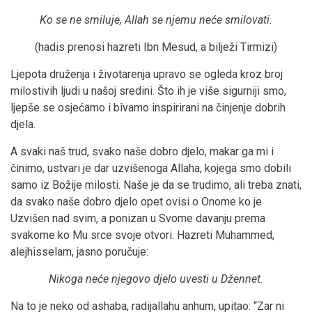
Ko se ne smiluje, Allah se njemu neće smilovati.
(hadis prenosi hazreti Ibn Mesud, a bilježi Tirmizi)
Ljepota druženja i životarenja upravo se ogleda kroz broj
milostivih ljudi u našoj sredini. Što ih je više sigurniji smo,
ljepše se osjećamo i bîvamo inspirirani na činjenje dobrih
djela.
A svaki naš trud, svako naše dobro djelo, makar ga mi i
činimo, ustvari je dar uzvišenoga Allaha, kojega smo dobili
samo iz Božije milosti. Naše je da se trudimo, ali treba znati,
da svako naše dobro djelo opet ovisi o Onome ko je
Uzvišen nad svim, a ponizan u Svome davanju prema
svakome ko Mu srce svoje otvori. Hazreti Muhammed,
alejhisselam, jasno poručuje:
Nikoga neće njegovo djelo uvesti u Džennet.
Na to je neko od ashaba, radijallahu anhum, upitao: “Zar ni