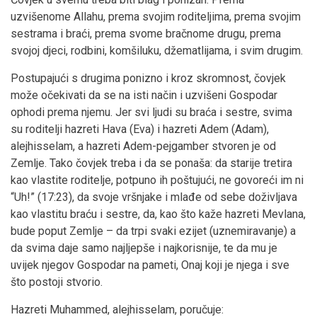
uzvišenome Allahu, prema svojim roditeljima, prema svojim
sestrama i braći, prema svome bračnome drugu, prema
svojoj djeci, rodbini, komšiluku, džematlijama, i svim drugim.
Postupajući s drugima ponizno i kroz skromnost, čovjek
može očekivati da se na isti način i uzvišeni Gospodar
ophodi prema njemu. Jer svi ljudi su braća i sestre, svima
su roditelji hazreti Hava (Eva) i hazreti Adem (Adam),
alejhisselam, a hazreti Adem-pejgamber stvoren je od
Zemlje. Tako čovjek treba i da se ponaša: da starije tretira
kao vlastite roditelje, potpuno ih poštujući, ne govoreći im ni
“Uh!” (17:23), da svoje vršnjake i mlađe od sebe doživljava
kao vlastitu braću i sestre, da, kao što kaže hazreti Mevlana,
bude poput Zemlje – da trpi svaki ezijet (uznemiravanje) a
da svima daje samo najljepše i najkorisnije, te da mu je
uvijek njegov Gospodar na pameti, Onaj koji je njega i sve
što postoji stvorio.
Hazreti Muhammed, alejhisselam, poručuje: