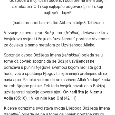
Gospodaru moj, tužan budem, i budi prema meni blag i
samilostan. O Ti koji najljepše odgovaraš, i o Ti, koji
najljepše daješ!
(hadis prenosi hazreti Ibn Abbas, a bilježi Taberani)
Vezanje za ovo Lijepo Božije Ime (
te‘alluk
), dešava se kroz
čovjekovu svijest i želju da “uzvišenost” postane stvarnost
za čovjeka, a samo metafora za Uzvišenoga Allaha.
Spoznaja ovoga Božijega Imena (
tehakkuk
) ogleda se u
tome da čovjek spozna da se Božija uzvišenost ne
odražava u punini Njegove svemoći kojom radi šta god
hoće, već u spuštanju Njegovih najtananijih prefinjenosti na
naša srca. Pa tako vidimo da se uzvišeni Allah “raduje” kada
se rob Njegov pokaje. Tek tada čovjek shvati da o Božijoj
uzvišenosti najbolje govore ajeti:
On radi šta je Njemu
volja
(85:16), i
Niko nije kao On!
(42:11)
Kićenje odrazima svojstava ovoga Lijepoga Božijega Imena
(
tehalluk
) ogleda se ne u tome da čovjek postane kiburli