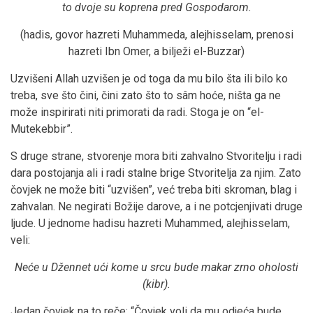
to dvoje su koprena pred Gospodarom.
(hadis, govor hazreti Muhammeda, alejhisselam, prenosi
hazreti Ibn Omer, a bilježi el-Buzzar)
Uzvišeni Allah uzvišen je od toga da mu bilo šta ili bilo ko
treba, sve što čini, čini zato što to sâm hoće, ništa ga ne
može inspirirati niti primorati da radi. Stoga je on “el-
Mutekebbir”.
S druge strane, stvorenje mora biti zahvalno Stvoritelju i radi
dara postojanja ali i radi stalne brige Stvoritelja za njim. Zato
čovjek ne može biti “uzvišen”, već treba biti skroman, blag i
zahvalan. Ne negirati Božije darove, a i ne potcjenjivati druge
ljude. U jednome hadisu hazreti Muhammed, alejhisselam,
veli:
Neće u Džennet ući kome u srcu bude makar zrno oholosti
(kibr).
Jedan čovjek na to reče: “Čovjek voli da mu odjeća bude