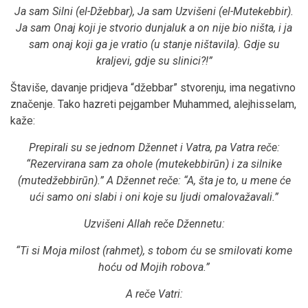
Ja sam Silni (el-Džebbar), Ja sam Uzvišeni (el-Mutekebbir).
Ja sam Onaj koji je stvorio dunjaluk a on nije bio ništa, i ja
sam onaj koji ga je vratio (u stanje ništavila). Gdje su
kraljevi, gdje su slinici?!”
Štaviše, davanje pridjeva “džebbar” stvorenju, ima negativno
značenje. Tako hazreti pejgamber Muhammed, alejhisselam,
kaže:
Prepirali su se jednom Džennet i Vatra, pa Vatra reče:
“Rezervirana sam za ohole (mutekebbirūn) i za silnike
(mutedžebbirūn).” A Džennet reče: “A, šta je to, u mene će
ući samo oni slabi i oni koje su ljudi omalovažavali.”
Uzvišeni Allah reče Džennetu:
“Ti si Moja milost (rahmet), s tobom ću se smilovati kome
hoću od Mojih robova.”
A reče Vatri: