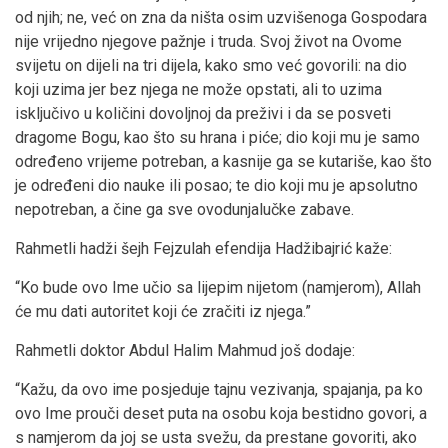
od njih; ne, već on zna da ništa osim uzvišenoga Gospodara
nije vrijedno njegove pažnje i truda. Svoj život na Ovome
svijetu on dijeli na tri dijela, kako smo već govorili: na dio
koji uzima jer bez njega ne može opstati, ali to uzima
isključivo u količini dovoljnoj da preživi i da se posveti
dragome Bogu, kao što su hrana i piće; dio koji mu je samo
određeno vrijeme potreban, a kasnije ga se kutariše, kao što
je određeni dio nauke ili posao; te dio koji mu je apsolutno
nepotreban, a čine ga sve ovodunjalučke zabave.
Rahmetli hadži šejh Fejzulah efendija Hadžibajrić kaže:
“Ko bude ovo Ime učio sa lijepim nijetom (namjerom), Allah
će mu dati autoritet koji će zračiti iz njega.”
Rahmetli doktor Abdul Halim Mahmud još dodaje:
“Kažu, da ovo ime posjeduje tajnu vezivanja, spajanja, pa ko
ovo Ime prouči deset puta na osobu koja bestidno govori, a
s namjerom da joj se usta svežu, da prestane govoriti, ako