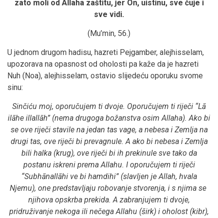
zato moli od Allaha zaštitu, jer On, uistinu, sve čuje i
sve vidi.
(Mu’min, 56.)
U jednom drugom hadisu, hazreti Pejgamber, alejhisselam,
upozorava na opasnost od oholosti pa kaže da je hazreti
Nuh (Noa), alejhisselam, ostavio slijedeću oporuku svome
sinu:
Sinčiću moj, oporučujem ti dvoje. Oporučujem ti riječi “Lā
ilāhe illallāh” (nema drugoga božanstva osim Allaha). Ako bi
se ove riječi stavile na jedan tas vage, a nebesa i Zemlja na
drugi tas, ove riječi bi prevagnule. A ako bi nebesa i Zemlja
bili halka (krug), ove riječi bi ih prekinule sve tako da
postanu iskreni prema Allahu. I oporučujem ti riječi
“Subhānallāhi ve bi hamdihi” (slavljen je Allah, hvala
Njemu), one predstavljaju robovanje stvorenja, i s njima se
njihova opskrba prekida. A zabranjujem ti dvoje,
pridruživanje nekoga ili nečega Allahu (širk) i oholost (kibr),