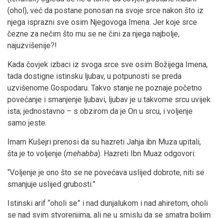
(ohol), već da postane ponosan na svoje srce nakon što iz
njega isprazni sve osim Njegovoga Imena. Jer koje srce
čezne za nečim što mu se ne čini za njega najbolje,
najuzvišenije?!
Kada čovjek izbaci iz svoga srce sve osim Božijega Imena,
tada dostigne istinsku ljubav, u potpunosti se preda
uzvišenome Gospodaru. Takvo stanje ne poznaje početno
povećanje i smanjenje ljubavi, ljubav je u takvome srcu uvijek
ista; jednostavno – s obzirom da je On u srcu, i voljenje
samo jeste.
Imam Kušejri prenosi da su hazreti Jahja ibn Muza upitali,
šta je to voljenje (
mehabba
). Hazreti Ibn Muaz odgovori:
“Voljenje je ono što se ne povećava uslijed dobrote, niti se
smanjuje uslijed grubosti.”
Istinski arif “oholi se” i nad dunjalukom i nad ahiretom, oholi
se nad svim stvorenjima, ali ne u smislu da se smatra boljim