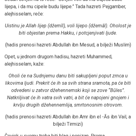
lijepa, i da mu cipele budu lijepe.” Tada hazreti Pejgamber,
alejhisselam, reče:
Uistinu je Allah lijep (džemīl), voli lijepo (džemāl). Oholost je
biti objestan prema Hakku, i potcjenjivati ljude.
(hadis prenosi hazreti Abdullah ibn Mesud, a bilježi Muslim)
Opet, u jednom drugom hadisu, hazreti Muhammed,
alejhisselam, kaže:
Oholi će na Sudnjemu danu biti sakupljeni poput zrnca u
likovima ljudi. Prekrit će ih sa svih strana sramota, pa će biti
odvedeni u zatvor džehennemski koji se zove “B
ū
les”.
Natkriljivat će ih vatra svih vatri, a bit će napojeni gnojem i
krvlju drugih džehennemlija, smrtonosnim otrovom.
(hadis prenosi hazreti Abdullah ibn Amr ibn el -Ās ibn Vail, a
bilježi Tirmizi)
Čovjek u svemu treba biti blag i ponizan. Prema