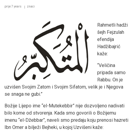
prije 7 years
znaci
Rahmetli hadži
šejh Fejzulah
efendija
Hadžibajrić
kaže:
“Veličina
pripada samo
Rabbu. On je
uzvišen Svojim Zatom i Svojim Sifatom, velik je i Njegova
se snaga ne gubi.”
Božije Lijepo ime “el-Mutekebbir” nije dozvoljeno nadivati
bilo kome od stvorenja. Kada smo govorili o Božijemu
imenu “el-Džebbar”, naveli smo predaju koju prenosi hazreti
Ibn Omer a bilježi Bejheki, u kojoj Uzvišeni kaže: