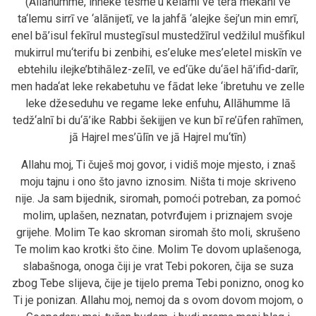
(Allāhumme, inneke tesme‘u kelāmī ve terā mekānī ve
ta‘lemu sirrī ve ‘alānijetī, ve la jahfā ‘alejke šej’un min emrī,
enel bā’isul fekīrul mustegīsul mustedžīrul vedžilul mušfikul
mukirrul mu‘terifu bi zenbihi, es’eluke mes’eletel miskīn ve
ebtehilu ilejke’btihālez-zelīl, ve ed‘ūke du‘āel hā’ifid-darīr,
men hada‘at leke rekabetuhu ve fādat leke ‘ibretuhu ve zelle
leke džeseduhu ve regame leke enfuhu, Allāhumme lā
tedž‘alnī bi du‘ā’ike Rabbi šekijjen ve kun bī re’ūfen rahīmen,
jā Hajrel mes’ūlīn ve jā Hajrel mu‘tīn)
Allahu moj, Ti čuješ moj govor, i vidiš moje mjesto, i znaš
moju tajnu i ono što javno iznosim. Ništa ti moje skriveno
nije. Ja sam bijednik, siromah, pomoći potreban, za pomoć
molim, uplašen, neznatan, potvrđujem i priznajem svoje
grijehe. Molim Te kao skroman siromah što moli, skrušeno
Te molim kao krotki što čine. Molim Te dovom uplašenoga,
slabašnoga, onoga čiji je vrat Tebi pokoren, čija se suza
zbog Tebe slijeva, čije je tijelo prema Tebi ponizno, onog ko
Ti je ponizan. Allahu moj, nemoj da s ovom dovom mojom, o