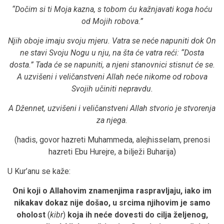
“Dočim si ti Moja kazna, s tobom ću kažnjavati koga hoću
od Mojih robova.”
Njih oboje imaju svoju mjeru. Vatra se neće napuniti dok On
ne stavi Svoju Nogu u nju, na šta će vatra reći: “Dosta
dosta.” Tada će se napuniti, a njeni stanovnici stisnut će se.
A uzvišeni i veličanstveni Allah neće nikome od robova
Svojih učiniti nepravdu.
A Džennet, uzvišeni i veličanstveni Allah stvorio je stvorenja
za njega.
(hadis, govor hazreti Muhammeda, alejhisselam, prenosi
hazreti Ebu Hurejre, a bilježi Buharija)
U Kur’anu se kaže:
Oni koji o Allahovim znamenjima raspravljaju, iako im
nikakav dokaz nije došao, u srcima njihovim je samo
oholost
(
kibr
)
koja ih neće dovesti do cilja željenog,